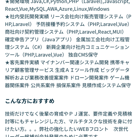
★開発環境 Java,C#,Python,PHP（Laravel),Javascript,
React,Vue,MySQL,AWA,Azure,Linux,Windows
★社内受託開発実績 リース会社向け販売管理システム（P
HP,Laravel） 予防接種予約システム（PHP,Laravel,Vue）
商社向け契約管理システム（PHP,Laravel,React,MUI）
確定申告アプリ（Javaアプリ） 金属加工会社向け工程管
理システム（C#） 新興企業向け社内コミュニケーション
ツール（PHP,Laravel,Vue） 独自CMS保守
★客先案件実績 マイナンバー関連システム開発 携帯キャ
リア顧客管理サービス 生成ＡＩツール作成 ビッグデータ
解析および業務改善提案案件 ドローン開発案件 ゲーム機
器関係案件 公共系案件 損保系案件 見積作成システム保守
こんな方におすすめ
技術だけでなく後輩の育成やＰＪ運営、要件定義や見積検
討等にもチャレンジした方、マルチタスクな技術を身に付
けたい方。。。弊社の強化したいWEBフロント 次世代
リーダー候補が会社発展のために必要です