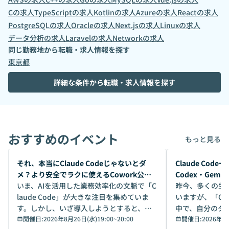
C
の求人
TypeScript
の求人
Kotlin
の求人
Azure
の求人
React
の求人
PostgreSQL
の求人
Oracle
の求人
Next.js
の求人
Linux
の求人
データ分析
の求人
Laravel
の求人
Network
の求人
同じ勤務地から転職・求人情報を探す
東京都
詳細な条件から転職・求人情報を探す
おすすめのイベント
もっと見る
開催前
開催前
それ、本当にClaude Codeじゃないとダ
Claude Co
メ？より安全でラクに使えるCowork公開
Codex・Gem
デモ
いま、AIを活用した業務効率化の文脈で「C
昨今、多くの生
laude Code」が大きな注目を集めていま
いますが、「Code
す。しかし、いざ導入しようとすると、セ
中で、自分のタ
キュリティ面の懸念や権限管理のハードル
開催日:
2026年8月26日(水)19:00
~
20:00
いいのか」を自
開催日:
2026年8