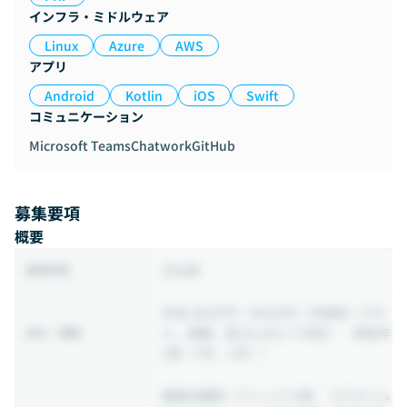
インフラ・ミドルウェア
Linux
Azure
AWS
アプリ
Android
Kotlin
iOS
Swift
コミュニケーション
Microsoft Teams
Chatwork
GitHub
募集要項
概要
正社員
雇用形態
年収 280万円 ~ 800万円
（月給制（スキ
ル、経験、能力に応じて決定） 昇給年
給与・報酬
2回（7月、1月））
裁量労働制
（フレックス制 コアタイム