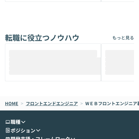
から、気軽に使えないケースも多いのでは
か？ 「なんとなく誰かが良いと言っていた
ないでしょうか。 Coworkは、非エンジニ
から」「SNS
アでも簡単に安全に扱えるよう作られた機
ら」と、周りの
能です。そして実は、日常の業務領域であ
ている方も少な
れば「Coworkで十分にカバーできる」だ
Iのポテンシャル
転職に役立つノウハウ
けでなく、想像以上の範囲まで自動化でき
は、評判ではな
もっと見る
ることは、まだあまり知られていません。
ているAIを選ぶこ
そこで本イベントでは、メルカリで生成AI
もやり取りを重
推進を担当されているハヤカワ五味氏をお
まで文脈を忘れず
迎えし、Coworkを使った業務自動化の実
キストだけでな
際を、公開デモを交えてわかりやすくお伝
うときに一番打率が
えします。 前半のLTでは、ハヤカワ氏より
え、次々と新し
メルカリでの判断基準をもとに「なぜClau
それぞれの本当
de CodeはNGになりがちで、なぜCowork
スクごとに最適
なら安全なのか」を解説いただいた上で、C
すのは至難の業です。 そこで
HOME
oworkの基本的な機能をご紹介いただきま
>
フロントエンドエンジニア
>
WＥＢフロントエンジニア募集（Re
は、LLMのフ
す。 続く公開デモでは、実際にCoworkを
ント構築の最前
使ってワークフローを構築する様子をお見
社松尾研究所の尾
職種
せいただきます。数分でワークフローが完
e・Codex・G
ポジション
成する手軽さや、Gmail等の外部サービス
分けの考え方を紐
とセキュアに連携できるポイントなど、実
使わなくなった
開発言語・フレームワーク