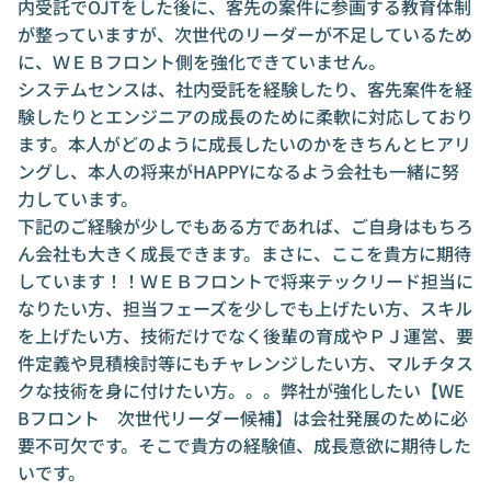
内受託でOJTをした後に、客先の案件に参画する教育体制
が整っていますが、次世代のリーダーが不足しているため
に、ＷＥＢフロント側を強化できていません。
システムセンスは、社内受託を経験したり、客先案件を経
験したりとエンジニアの成長のために柔軟に対応しており
ます。本人がどのように成長したいのかをきちんとヒアリ
ングし、本人の将来がHAPPYになるよう会社も一緒に努
力しています。
下記のご経験が少しでもある方であれば、ご自身はもちろ
ん会社も大きく成長できます。まさに、ここを貴方に期待
しています！！ＷＥＢフロントで将来テックリード担当に
なりたい方、担当フェーズを少しでも上げたい方、スキル
を上げたい方、技術だけでなく後輩の育成やＰＪ運営、要
件定義や見積検討等にもチャレンジしたい方、マルチタス
クな技術を身に付けたい方。。。弊社が強化したい【WE
Bフロント 次世代リーダー候補】は会社発展のために必
要不可欠です。そこで貴方の経験値、成長意欲に期待した
いです。