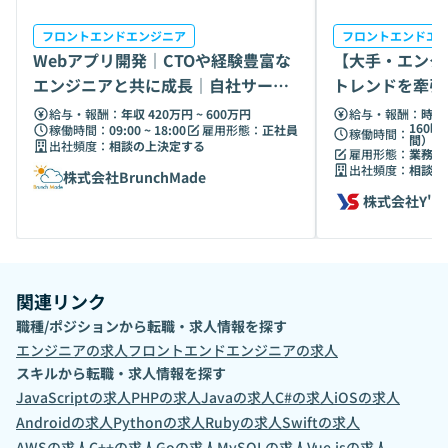
フロントエンドエンジニア
フロントエンドエ
Webアプリ開発｜CTOや経験豊富な
【大手・エンタ
エンジニアと共に成長｜自社サービ
トレンドを牽引
スにも挑戦
エンジニア募集
給与・報酬：
年収 420万円 ~ 600万円
給与・報酬：
時給 
160時
稼働時間：
09:00 ~ 18:00
雇用形態：
正社員
稼働時間：
間）
出社頻度：
相談の上決定する
雇用形態：
業務委
出社頻度：
相談の
株式会社BrunchMade
株式会社Y's
関連リンク
職種/ポジションから転職・求人情報を探す
エンジニア
の求人
フロントエンドエンジニア
の求人
スキルから転職・求人情報を探す
JavaScript
の求人
PHP
の求人
Java
の求人
C#
の求人
iOS
の求人
Android
の求人
Python
の求人
Ruby
の求人
Swift
の求人
AWS
の求人
C++
の求人
Go
の求人
MySQL
の求人
Vue.js
の求人