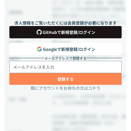
10：30-15：00 休憩1時間 標準労働
目安8H 1ヶ月の標準労働時間＝標準稼
稼働時間
働日x8Hを満たしていること。ただし、
プロジェクトで決まている場合にはそこ
求人情報をご覧いただくには会員登録が必要になります
に準じる）
GitHubで新規登録/ログイン
週5日出社
出社頻度
Googleで新規登録/ログイン
東京都 千代田区 九段南4-7-22 ラ・メゾ
メールアドレスで登録する
勤務地
ン・ド・シャルー406号室
プロジェクト事に異なる。また月１回全
登録する
出社に関する補足情報
社会議があるが、WEBとオフ会と半々
既にアカウントをお持ちの方はコチラ
土日祝日休み 年末年始休暇（12/29-1/
休日・休暇
3）、2025年度実績 休日124日
社会保険完備（健康保険、厚生年金、雇
用保険、労働災害補償保険（労災））、
通勤手当５万円まで