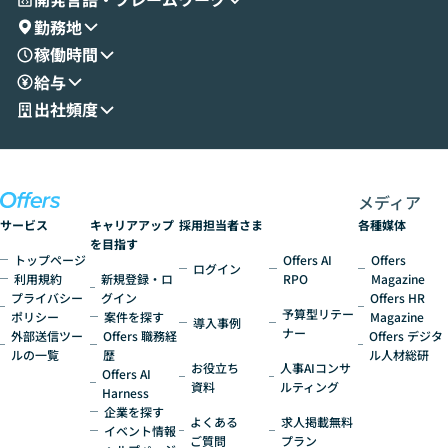
演を通じて具体的なイメージをお届けしま
らではの視点でお
勤務地
す。 後半のディスカッションでは、セキュ
のAIに絞るべ
稼働時間
リティの考え方や社内導入の進め方など、
迷っている方か
給与
現場目線でさらに深掘りしていきます。
最適化したい方
「自分の業務をAIで自動化してみたいけ
ご参加をお待ち
出社頻度
ど、何から始めればいいかわからない」と
いう方にこそ参加いただきたいイベントで
す。
メディア
サービス
キャリアアップ
採用担当者さま
各種媒体
を目指す
トップページ
Offers AI
Offers
ログイン
利用規約
新規登録・ロ
RPO
Magazine
プライバシー
グイン
Offers HR
予算型リテー
ポリシー
案件を探す
Magazine
導入事例
ナー
外部送信ツー
Offers 職務経
Offers デジタ
ルの一覧
歴
ル人材総研
お役立ち
人事AIコンサ
Offers AI
資料
ルティング
Harness
企業を探す
よくある
求人掲載無料
イベント情報
ご質問
プラン