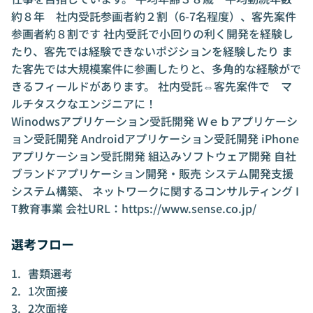
約８年 社内受託参画者約２割（6-7名程度）、客先案件
参画者約８割です 社内受託で小回りの利く開発を経験し
たり、客先では経験できないポジションを経験したり ま
た客先では大規模案件に参画したりと、多角的な経験がで
きるフィールドがあります。 社内受託⇔客先案件で マ
ルチタスクなエンジニアに！
Winodwsアプリケーション受託開発 Ｗｅｂアプリケーシ
ョン受託開発 Androidアプリケーション受託開発 iPhone
アプリケーション受託開発 組込みソフトウェア開発 自社
ブランドアプリケーション開発・販売 システム開発支援
システム構築、 ネットワークに関するコンサルティング I
T教育事業 会社URL：
https://www.sense.co.jp/
選考フロー
書類選考
1次面接
2次面接