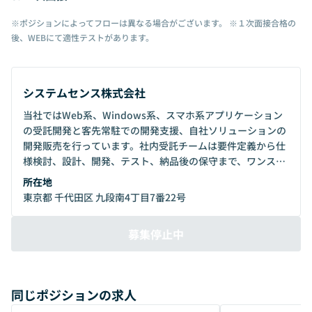
※ポジションによってフローは異なる場合がございます。 ※１次面接合格の
後、WEBにて適性テストがあります。
システムセンス株式会社
当社ではWeb系、Windows系、スマホ系アプリケーション
の受託開発と客先常駐での開発支援、自社ソリューションの
開発販売を行っています。社内受託チームは要件定義から仕
様検討、設計、開発、テスト、納品後の保守まで、ワンスト
ップで対応できる小回りのきくチーム体制があります。ユー
所在地
ザーがHappyになるシステムとは何かを考え、最新、最適な
東京都 千代田区 九段南4丁目7番22号
システムを技術の力で実現。また、働く人がHappyでなけれ
ば良い仕事ができないという視点の元、お客様、会社、そし
募集停止中
てエンジニアがHappyになることを追求しています。
同じポジションの求人