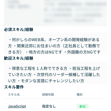
社内制度
その他：資格取得報奨金（情報処理技術
(待遇・福利厚生)
者、Sun認定資格、オラクルマスター、
シスコ技術者認定、Linux技術者認定、
組込みソフトウェア技術者など)
必須スキル/経験
・何かしらのWEB系、オープン系の開発経験がある
方 ・関東近郊にお住まいの方（正社員として勤務で
きる方） ・地方の方はNGです ・外国籍の方NGです
歓迎スキル/経験
・得意な工程を１人称でできる方 ・担当工程を上げ
ていきたい方 ・次世代のリーダー候補して活躍した
い方 ・モダンな言語にチャレンジしたい方
スキル要件
スキル名
経験年数
種別
JavaScript
指定なし
歓迎