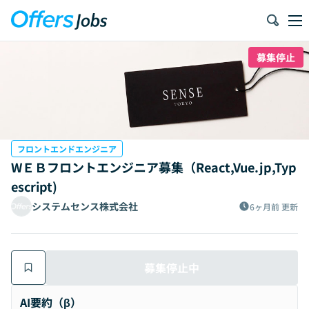
募集停止
フロントエンドエンジニア
WＥＢフロントエンジニア募集（React,Vue.jp,Typ
escript)
システムセンス株式会社
6ヶ月前
更新
募集停止中
AI要約（β）