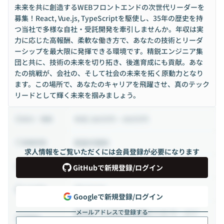
未来を共に創造するWEBフロントエンドの次世代リーダーを
募集！React, Vue.js, TypeScriptを駆使し、35年の歴史を持
つ当社で多様な自社・受託開発を牽引しませんか。年収は実
力に応じた高報酬、柔軟な働き方で、あなたの技術とリーダ
ーシップを最大限に発揮できる環境です。精鋭エンジニア集
団と共に、技術の未来を切り拓き、後進育成にも貢献。あな
たの挑戦が、会社の、そして社会の未来を拓く原動力となり
ます。この場所で、あなたのキャリアを飛躍させ、真のテック
リードとして輝く未来を掴みましょう。
年収 280万円 ~ 800万円
給与・報酬
裁量労働制
稼働時間
求人情報をご覧いただくには会員登録が必要になります
正社員
雇用形態
GitHubで新規登録/ログイン
週5日出社
出社頻度
Googleで新規登録/ログイン
メールアドレスで登録する
東京都 千代田区 九段南4-7-22 ラ・メゾ
勤務地