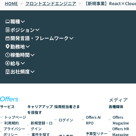
HOME
oworkの基本的な機能をご紹介いただきま
>
フロントエンドエンジニア
>
【新規事業】React×Clo
は、LLMのフ
す。 続く公開デモでは、実際にCoworkを
ント構築の最前
使ってワークフローを構築する様子をお見
社松尾研究所の尾
職種
せいただきます。数分でワークフローが完
e・Codex・G
ポジション
成する手軽さや、Gmail等の外部サービス
分けの考え方を紐
とセキュアに連携できるポイントなど、実
使わなくなった
開発言語・フレームワーク
演を通じて具体的なイメージをお届けしま
らではの視点でお
勤務地
す。 後半のディスカッションでは、セキュ
のAIに絞るべ
稼働時間
リティの考え方や社内導入の進め方など、
迷っている方か
給与
現場目線でさらに深掘りしていきます。
最適化したい方
「自分の業務をAIで自動化してみたいけ
ご参加をお待ち
出社頻度
ど、何から始めればいいかわからない」と
いう方にこそ参加いただきたいイベントで
す。
メディア
サービス
キャリアアップ
採用担当者さま
各種媒体
を目指す
トップページ
Offers AI
Offers
ログイン
利用規約
新規登録・ロ
RPO
Magazine
プライバシー
グイン
Offers HR
予算型リテー
ポリシー
案件を探す
Magazine