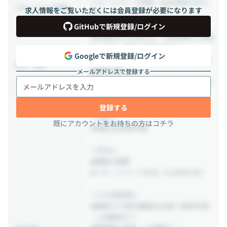
リモートワーク併用（出社目安 40％/
リモートワーク条件
求人情報をご覧いただくには会員登録が必要になります
月）
GitHubで新規登録/ログイン
■年間休日 120日以上（完全週休二日制
(土・日)、祝日、年末年始）
Googleで新規登録/ログイン
■入社日に有給休暇付与（初年度10日）
休日・休暇
■慶弔休暇
メールアドレスで登録する
■産育休、介護休暇制度完備（男女共に
育休取得実績あり）
登録する
＜保険＞
既にアカウントをお持ちの方はコチラ
各種社会保険完備
＜手当＞
■通勤交通費
■リモートワーク手当（5,000円/月）
＜その他制度＞
■業務PCや周辺機器を自身で選択可能
（上限額あり）