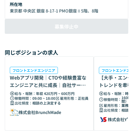
allowfullscreen="true" style="border: 0px; background:
所在地
padding-box padding-box rgba(0, 0, 0, 0.1); margin: 0px;
東京都 中央区 銀座 8-17-1 PMO銀座Ⅱ5階、8階
padding: 0px; border-radius: 6px; box-shadow: rgba(0, 0,
0, 0.2) 0px 5px 40px; width: 100%; height: auto; aspect-
募集停止中
ratio: 560 / 315;" data-ratio="1.7777777777777777">
</iframe>▼企業概要テックタッチ株式会社 | Techtouch,
Inc.設立年月：2018年3月本社所在地：東京都中央区銀座8丁
目17−1 PMO銀座II 5F・8F（総合受付 5F）資本金：6億
同じポジションの求人
3,000万円代表：代表取締役 井無田 仲従業員数：207名
(2026年4月現在)Web：https://techtouch.jp/Speaker
Deck：https://speakerdeck.com/techtouch/product-
フロントエンドエンジニア
フロントエンドエ
team▼受賞歴- 2020年週刊東洋経済「すごいベンチャー
Webアプリ開発｜CTOや経験豊富な
【大手・エンタ
100」選出「過去500社の現在地特集」DX銘柄にて12位を獲
エンジニアと共に成長｜自社サービ
トレンドを牽引
得しました**週刊東洋経済 2022年9月17日-24日合併特大
スにも挑戦
エンジニア募集
号Forbes JAPAN 「CLOUD 20 Rising Stars」選出FUJITSU
給与・報酬：
年収 420万円 ~ 600万円
給与・報酬：
時給 
160時
稼働時間：
09:00 ~ 18:00
雇用形態：
正社員
ACCELERATOR 第8期ピッチコンテスト 優秀賞- 2022年日本
稼働時間：
間）
出社頻度：
相談の上決定する
雇用形態：
業務委
DX大賞支援機関部門 ファイナリスト選出グッドデザイン賞
出社頻度：
相談の
株式会社BrunchMade
受賞総務省後援 ASPIC IoT･AI･クラウドアワード 基幹業務系
ASP・SaaS部門 準グランプリ 受賞- 2023年SAP AWARD OF
株式会社Y's
EXCELLENCE2023 Partner Innovationアワード 受賞経済産
業省「J-Startup」選出▼資金調達情報2019年6月 シード