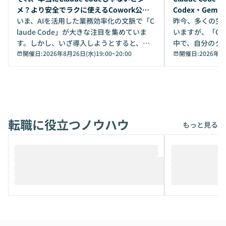
メ？より安全でラクに使えるCowork公開
Codex・Gem
デモ
いま、AIを活用した業務効率化の文脈で「C
昨今、多くの生
laude Code」が大きな注目を集めていま
いますが、「Code
す。しかし、いざ導入しようとすると、セ
中で、自分のタ
キュリティ面の懸念や権限管理のハードル
開催日:
2026年8月26日(水)19:00
~
20:00
いいのか」を自
開催日:
2026年8
から、気軽に使えないケースも多いのでは
か？ 「なんとなく誰かが良いと言っていた
ないでしょうか。 Coworkは、非エンジニ
から」「SNS
アでも簡単に安全に扱えるよう作られた機
ら」と、周りの
能です。そして実は、日常の業務領域であ
ている方も少な
れば「Coworkで十分にカバーできる」だ
Iのポテンシャル
転職に役立つノウハウ
けでなく、想像以上の範囲まで自動化でき
は、評判ではな
もっと見る
ることは、まだあまり知られていません。
ているAIを選ぶこ
そこで本イベントでは、メルカリで生成AI
もやり取りを重
推進を担当されているハヤカワ五味氏をお
まで文脈を忘れず
迎えし、Coworkを使った業務自動化の実
キストだけでな
際を、公開デモを交えてわかりやすくお伝
うときに一番打率が
えします。 前半のLTでは、ハヤカワ氏より
え、次々と新し
メルカリでの判断基準をもとに「なぜClau
それぞれの本当
de CodeはNGになりがちで、なぜCowork
スクごとに最適
なら安全なのか」を解説いただいた上で、C
すのは至難の業です。 そこで