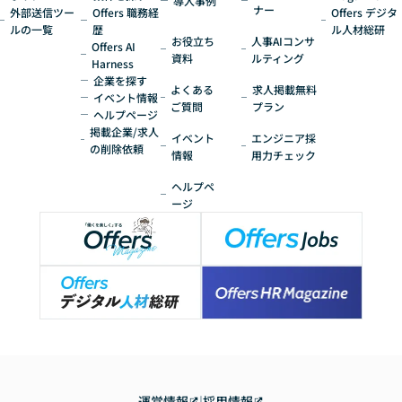
導入事例
ナー
外部送信ツー
Offers 職務経
Offers デジタ
ルの一覧
歴
ル人材総研
お役立ち
人事AIコンサ
Offers AI
資料
ルティング
Harness
企業を探す
よくある
求人掲載無料
イベント情報
ご質問
プラン
ヘルプページ
掲載企業/求人
イベント
エンジニア採
の削除依頼
情報
用力チェック
ヘルプペ
ージ
運営情報
|
採用情報