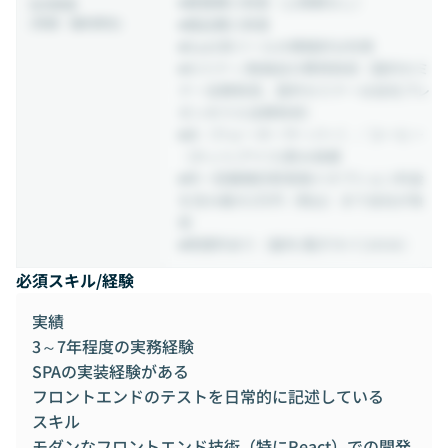
■書籍購入制度（上限額なし）
社内制度
(待遇・福利厚生)
■備品購入制度
■SaaS系ツールの積極的な利用
■セミナー/勉強会の費用負担（国内セミ
ナー全額負担、国外セミナーは全社プレ
ゼンのうえ全額負担）
■水（ウォーターサーバー）／コーヒー
（ホット/アイス)飲み放題
■年一回健康診断実施＊オプション料金
を含み最大3万円（税込）まで会社が負
担
■喫煙所あり（屋外/電子タバコのみ）
必須スキル/経験
実績
3～7年程度の実務経験
SPAの実装経験がある
フロントエンドのテストを日常的に記述している
スキル
モダンなフロントエンド技術（特にReact）での開発