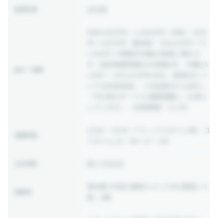
正社員
雇用形態
年収 600万円 ~ 1,200万円
（月給：50万
円〜100万円／基本給：358,010円〜71
7,385円 ※時間外労働の有無に関わら
ず、固定残業時間は45時間/月 、月額14
給与・報酬
1,990 〜 282,615円を含む。超過分につ
いては別途支給。 ※左記給与とは別に、
「 年2回のボーナス(業績連動) 」を導入
しています。／試用期間：3ヶ月）
10:00 ~ 19:00
（フレックスタイム制／コ
稼働時間
アタイム 10：00〜17：00）
週2-3日出社
出社頻度
東京都 中央区 銀座 8-17-1 PMO銀座Ⅱ5
勤務地
階、8階