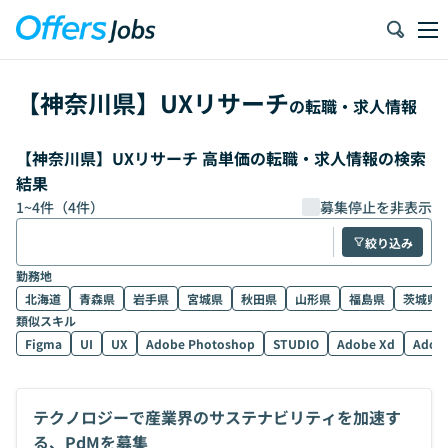
【
神奈川県
】
UXリサーチ
の転職・求人情報
【神奈川県】UXリサーチ 高単価の転職・求人情報の検索
結果
1
~
4
件（
4
件）
募集停止を非表示
絞り込み
勤務地
北海道
青森県
岩手県
宮城県
秋田県
山形県
福島県
茨城県
類似スキル
Figma
UI
UX
Adobe Photoshop
STUDIO
Adobe Xd
Adobe
テクノロジーで産業界のサステナビリティを加速す
る、PdMを募集