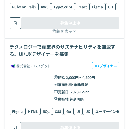
Ruby on Rails
AWS
TypeScript
React
Figma
Git
データ
募集停止中
詳細を表示
テクノロジーで産業界のサステナビリティを加速す
る、UI/UXデザイナーを募集
株式会社アレスグッド
UXデザイナー
時給 2,000円 ~ 4,500円
雇用形態:
業務委託
更新日:
2023-12-22
勤務地:
神奈川県
Figma
HTML
SQL
CSS
Go
UI
UX
ユーザーインタビュ
募集停止中