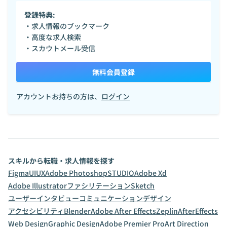
登録特典:
・求人情報のブックマーク
・高度な求人検索
・スカウトメール受信
無料会員登録
アカウントお持ちの方は、
ログイン
スキルから転職・求人情報を探す
Figma
UI
UX
Adobe Photoshop
STUDIO
Adobe Xd
Adobe Illustrator
ファシリテーション
Sketch
ユーザーインタビュー
コミュニケーションデザイン
アクセシビリティ
Blender
Adobe After Effects
Zeplin
AfterEffects
Web Design
Graphic Design
Adobe Premier Pro
Art Direction