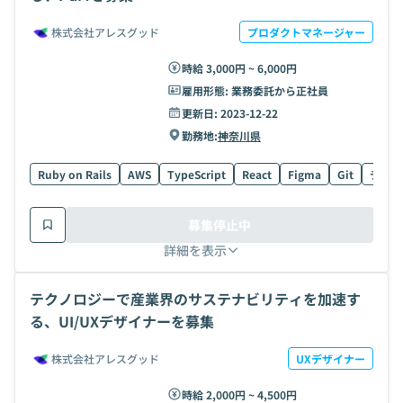
株式会社アレスグッド
プロダクトマネージャー
時給 3,000円 ~ 6,000円
雇用形態:
業務委託から正社員
更新日:
2023-12-22
勤務地:
神奈川県
Ruby on Rails
AWS
TypeScript
React
Figma
Git
データ
募集停止中
詳細を表示
テクノロジーで産業界のサステナビリティを加速す
る、UI/UXデザイナーを募集
株式会社アレスグッド
UXデザイナー
時給 2,000円 ~ 4,500円