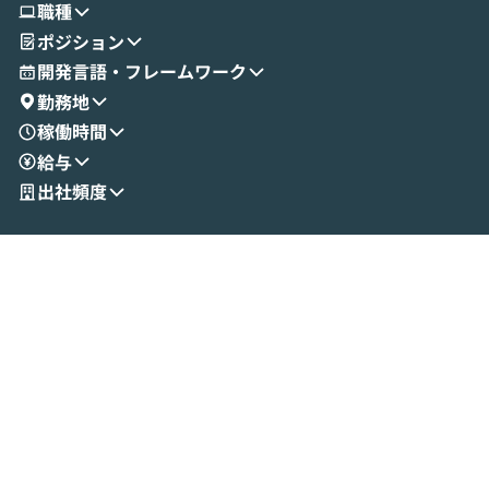
職種
せいただきます。数分でワークフローが完
e・Codex・G
ポジション
成する手軽さや、Gmail等の外部サービス
分けの考え方を紐
とセキュアに連携できるポイントなど、実
使わなくなった
開発言語・フレームワーク
演を通じて具体的なイメージをお届けしま
らではの視点でお
勤務地
す。 後半のディスカッションでは、セキュ
のAIに絞るべ
稼働時間
リティの考え方や社内導入の進め方など、
迷っている方か
給与
現場目線でさらに深掘りしていきます。
最適化したい方
「自分の業務をAIで自動化してみたいけ
ご参加をお待ち
出社頻度
ど、何から始めればいいかわからない」と
いう方にこそ参加いただきたいイベントで
す。