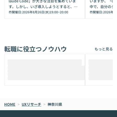
laude Code」が大きな注目を集めていま
いますが、「Code
す。しかし、いざ導入しようとすると、セ
中で、自分のタ
キュリティ面の懸念や権限管理のハードル
開催日:
2026年8月26日(水)19:00
~
20:00
いいのか」を自
開催日:
2026年8
から、気軽に使えないケースも多いのでは
か？ 「なんとなく誰かが良いと言っていた
ないでしょうか。 Coworkは、非エンジニ
から」「SNS
アでも簡単に安全に扱えるよう作られた機
ら」と、周りの
能です。そして実は、日常の業務領域であ
ている方も少な
れば「Coworkで十分にカバーできる」だ
Iのポテンシャル
転職に役立つノウハウ
けでなく、想像以上の範囲まで自動化でき
は、評判ではな
もっと見る
ることは、まだあまり知られていません。
ているAIを選ぶこ
そこで本イベントでは、メルカリで生成AI
もやり取りを重
推進を担当されているハヤカワ五味氏をお
まで文脈を忘れず
迎えし、Coworkを使った業務自動化の実
キストだけでな
際を、公開デモを交えてわかりやすくお伝
うときに一番打率が
えします。 前半のLTでは、ハヤカワ氏より
え、次々と新し
メルカリでの判断基準をもとに「なぜClau
それぞれの本当
de CodeはNGになりがちで、なぜCowork
スクごとに最適
なら安全なのか」を解説いただいた上で、C
すのは至難の業です。 そこで
HOME
oworkの基本的な機能をご紹介いただきま
>
UXリサーチ
>
神奈川県
は、LLMのフ
す。 続く公開デモでは、実際にCoworkを
ント構築の最前
使ってワークフローを構築する様子をお見
社松尾研究所の尾