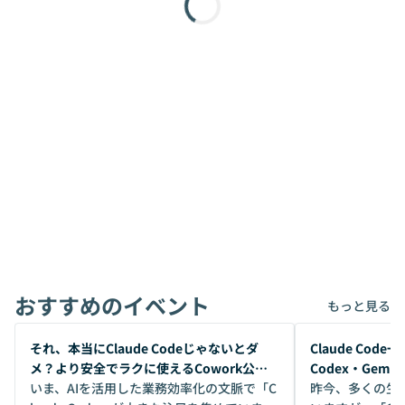
おすすめのイベント
もっと見る
開催前
開催前
それ、本当にClaude Codeじゃないとダ
Claude Co
メ？より安全でラクに使えるCowork公開
Codex・Gem
デモ
いま、AIを活用した業務効率化の文脈で「C
昨今、多くの生