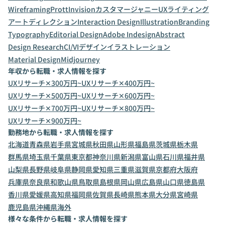
Wireframing
Prott
Invision
カスタマージャニー
UXライティング
アートディレクション
Interaction Design
Illustration
Branding
Typography
Editorial Design
Adobe Indesign
Abstract
Design Research
CI/VIデザイン
イラストレーション
Material Design
Midjourney
年収から転職・求人情報を探す
UXリサーチ✕300万円~
UXリサーチ✕400万円~
UXリサーチ✕500万円~
UXリサーチ✕600万円~
UXリサーチ✕700万円~
UXリサーチ✕800万円~
UXリサーチ✕900万円~
勤務地から転職・求人情報を探す
北海道
青森県
岩手県
宮城県
秋田県
山形県
福島県
茨城県
栃木県
群馬県
埼玉県
千葉県
東京都
神奈川県
新潟県
富山県
石川県
福井県
山梨県
長野県
岐阜県
静岡県
愛知県
三重県
滋賀県
京都府
大阪府
兵庫県
奈良県
和歌山県
鳥取県
島根県
岡山県
広島県
山口県
徳島県
香川県
愛媛県
高知県
福岡県
佐賀県
長崎県
熊本県
大分県
宮崎県
鹿児島県
沖縄県
海外
様々な条件から転職・求人情報を探す