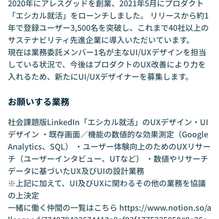
2020年にアレスグッドを創業、2021年5月にプロダクト
「エシカル就活」をローンチしました。 リリースから約1
年で登録ユーザー3,500名を突破し、これまで40社以上の
サステナビリティ先進企業に導入いただいています。
現在は業務委託メンバー1名が主なUI/UXデザインを担当
している状況で、今後はプロダクトのUX改善により力を
入れるため、新たにUI/UXデザイナーを募集します。
お願いする業務
社会課題版LinkedIn「エシカル就活」のUXデザイン・UI
デザイン ・既存画面／機能の数値的な効果測定（Google
Analytics、SQL） ・ユーザー体験向上のためのUXリサー
チ（ユーザーインタビュー、UTなど） ・数値やリサーチ
データに基づいたUX及びUIの設計業務
※上記に加えて、UI及びUXに関わるその他の業務を協議
の上決定
一緒に働く仲間の一覧はこちら
https://www.notion.so/a