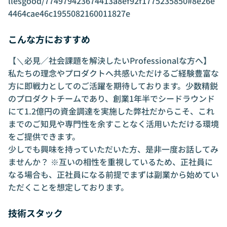
llesgood/774979423674413a8ef92f1775235850#8e26e
4464cae46c1955082160011827e
こんな方におすすめ
【＼必見／社会課題を解決したいProfessionalな方へ】
私たちの理念やプロダクトへ共感いただけるご経験豊富な
方に即戦力としてのご活躍を期待しております。少数精鋭
のプロダクトチームであり、創業1年半でシードラウンド
にて1.2億円の資金調達を実施した弊社だからこそ、これ
までのご知見や専門性を余すことなく活用いただける環境
をご提供できます。
少しでも興味を持っていただいた方、是非一度お話してみ
ませんか？ ※互いの相性を重視しているため、正社員に
なる場合も、正社員になる前提でまずは副業から始めてい
ただくことを想定しております。
技術スタック