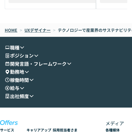
えします。 前半のLTでは、ハヤカワ氏より
え、次々と新し
メルカリでの判断基準をもとに「なぜClau
それぞれの本当
de CodeはNGになりがちで、なぜCowork
スクごとに最適
なら安全なのか」を解説いただいた上で、C
すのは至難の業です。 そこで
HOME
oworkの基本的な機能をご紹介いただきま
>
UXデザイナー
>
テクノロジーで産業界のサステナビリティ
は、LLMのフ
す。 続く公開デモでは、実際にCoworkを
ント構築の最前
使ってワークフローを構築する様子をお見
社松尾研究所の尾
職種
せいただきます。数分でワークフローが完
e・Codex・G
ポジション
成する手軽さや、Gmail等の外部サービス
分けの考え方を紐
とセキュアに連携できるポイントなど、実
使わなくなった
開発言語・フレームワーク
演を通じて具体的なイメージをお届けしま
らではの視点でお
勤務地
す。 後半のディスカッションでは、セキュ
のAIに絞るべ
稼働時間
リティの考え方や社内導入の進め方など、
迷っている方か
給与
現場目線でさらに深掘りしていきます。
最適化したい方
「自分の業務をAIで自動化してみたいけ
ご参加をお待ち
出社頻度
ど、何から始めればいいかわからない」と
いう方にこそ参加いただきたいイベントで
す。
メディア
サービス
キャリアアップ
採用担当者さま
各種媒体