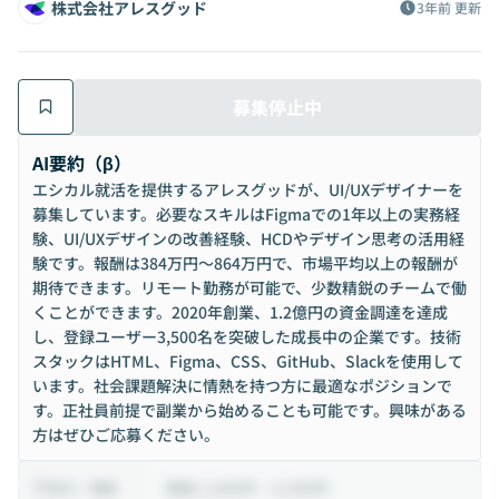
株式会社アレスグッド
3年前
更新
募集停止中
AI要約（β）
エシカル就活を提供するアレスグッドが、UI/UXデザイナーを
募集しています。必要なスキルはFigmaでの1年以上の実務経
験、UI/UXデザインの改善経験、HCDやデザイン思考の活用経
験です。報酬は384万円〜864万円で、市場平均以上の報酬が
期待できます。リモート勤務が可能で、少数精鋭のチームで働
くことができます。2020年創業、1.2億円の資金調達を達成
し、登録ユーザー3,500名を突破した成長中の企業です。技術
スタックはHTML、Figma、CSS、GitHub、Slackを使用して
います。社会課題解決に情熱を持つ方に最適なポジションで
す。正社員前提で副業から始めることも可能です。興味がある
方はぜひご応募ください。
時給 2,000円 ~ 4,500円
給与・報酬