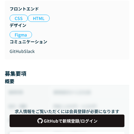
フロントエンド
CSS
HTML
デザイン
Figma
コミュニケーション
GitHub
Slack
募集要項
概要
業務委託から正社員
雇用形態
時給 2,000円 ~ 4,500円
給与・報酬
求人情報をご覧いただくには会員登録が必要になります
40時間 ~ 80時間（週10 ~ 20時間）
稼働時間
GitHubで新規登録/ログイン