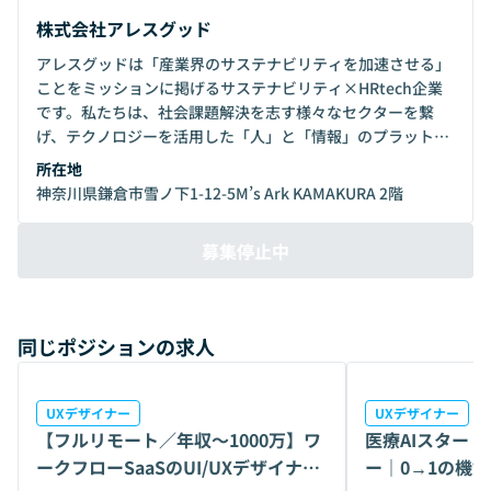
株式会社アレスグッド
アレスグッドは「産業界のサステナビリティを加速させる」
ことをミッションに掲げるサステナビリティ×HRtech企業
です。私たちは、社会課題解決を志す様々なセクターを繋
げ、テクノロジーを活用した「人」と「情報」のプラットフ
ォームとして、産業界のSX（サステナビリティトランスフォ
所在地
ーメーション）を加速させます。
神奈川県鎌倉市雪ノ下1-12-5M’s Ark KAMAKURA 2階
募集停止中
同じポジションの求人
UXデザイナー
UXデザイナー
【フルリモート／年収〜1000万】ワ
医療AIスター
ークフローSaaSのUI/UXデザイナー
ー｜0→1の機