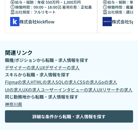
募集
引！
給与・報酬：
年収 550万円 ~ 1,000万円
給与・報酬：
年収 
稼働時間：
09:00 ~ 18:00
雇用形態：
正社員
稼働時間：
裁量労
出社頻度：
フルリモート
出社頻度：
週1日
株式会社kickflow
株式会社Spli
関連リンク
職種/ポジションから転職・求人情報を探す
デザイナー
の求人
UXデザイナー
の求人
スキルから転職・求人情報を探す
Figma
の求人
HTML
の求人
SQL
の求人
CSS
の求人
Go
の求人
UI
の求人
UX
の求人
ユーザーインタビュー
の求人
UXリサーチ
の求人
同じ勤務地から転職・求人情報を探す
神奈川県
詳細な条件から転職・求人情報を探す