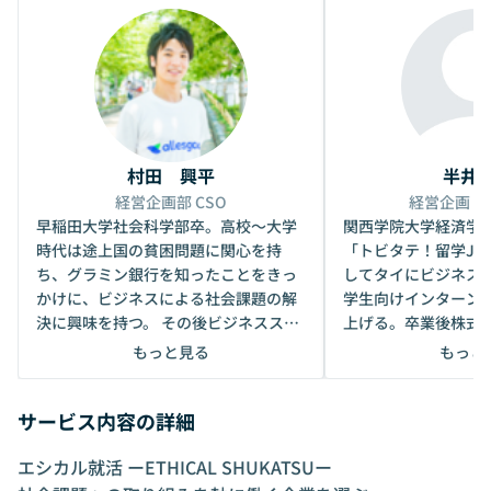
村田 興平
半井
経営企画部 CSO
経営企画 
早稲田大学社会科学部卒。高校〜大学
関西学院大学経済学
時代は途上国の貧困問題に関心を持
「トビタテ！留学JA
ち、グラミン銀行を知ったことをきっ
してタイにビジネス
かけに、ビジネスによる社会課題の解
学生向けインターン
決に興味を持つ。 その後ビジネススキ
上げる。卒業後株式
ルを磨くため、在学中からVCや複数の
入社し、中小零細〜
もっと見る
もっと
スタートアップでセールス、マーケテ
多岐にわたって採用
ィング業務に従事。 大学卒業後もスタ
務めた後、事業戦略
サービス内容の詳細
ートアップ企業で経験を積んだのち、2
戦略設計・シミュレ
017年にGoogleに入社。広告事業のBiz
力商品の推進業務に
エシカル就活 ーETHICAL SHUKATSUー
Devを担当。グローバルでも上位の結
手社会人向けにデザ
果を収め昇進も経験する。2022年、グ
れたライフデザイン