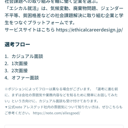
社会課題への取り組みを軸に働く企業を選ぶ。
ロービス経営大学院を卒業しMBA取
営。自身の家族体験
「エシカル就活」は、気候変動、廃棄物問題、ジェンダー
得。同年5月、代表勝見のビジョンに共
する関心が強い中、
不平等、貧困格差などの社会課題解決に取り組む企業と学
感し、アレスグッドに参画する。
共感し参画を決断。
生をつなぐプラットフォームです。
サービスサイトはこちら
https://ethicalcareerdesign.jp/
選考フロー
カジュアル面談
1次面接
2次面接
オファー面談
※ポジションによってフローは異なる場合がございます。 「選考に進む前
に、まずは会社の雰囲気や業務内容などを知るために簡単にお話してみた
い」という方向けに、カジュアル面談も受け付けております。
▼公式note アレスグッド社内の雰囲気について知りたい方は、ぜひこちらも
ご参考ください。
https://note.com/allesgood/