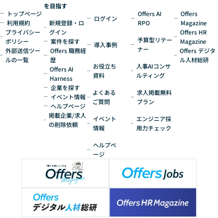
を目指す
トップページ
Offers AI
Offers
ログイン
利用規約
新規登録・ロ
RPO
Magazine
プライバシー
グイン
Offers HR
予算型リテー
ポリシー
案件を探す
Magazine
導入事例
ナー
外部送信ツー
Offers 職務経
Offers デジタ
ルの一覧
歴
ル人材総研
お役立ち
人事AIコンサ
Offers AI
資料
ルティング
Harness
企業を探す
よくある
求人掲載無料
イベント情報
ご質問
プラン
ヘルプページ
掲載企業/求人
イベント
エンジニア採
の削除依頼
情報
用力チェック
ヘルプペ
ージ