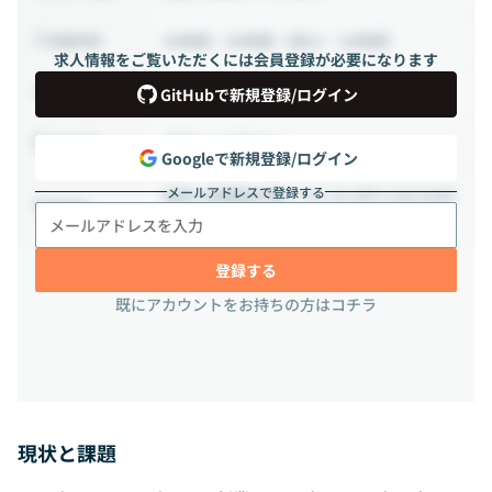
40時間 ~ 80時間（週10 ~ 20時間）
稼働時間
求人情報をご覧いただくには会員登録が必要になります
業務委託から正社員
雇用形態
GitHubで新規登録/ログイン
相談の上決定する
出社頻度
Googleで新規登録/ログイン
メールアドレスで登録する
神奈川県鎌倉市雪ノ下1-12-5M’s Ark KAM
勤務地
AKURA 2階
登録する
既にアカウントをお持ちの方はコチラ
現状と課題