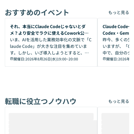
おすすめのイベント
もっと見る
開催前
開催前
それ、本当にClaude Codeじゃないとダ
Claude Co
メ？より安全でラクに使えるCowork公開
Codex・Gem
デモ
いま、AIを活用した業務効率化の文脈で「C
昨今、多くの生
laude Code」が大きな注目を集めていま
いますが、「Code
す。しかし、いざ導入しようとすると、セ
中で、自分のタ
キュリティ面の懸念や権限管理のハードル
開催日:
2026年8月26日(水)19:00
~
20:00
いいのか」を自
開催日:
2026年8
から、気軽に使えないケースも多いのでは
か？ 「なんとなく誰かが良いと言っていた
ないでしょうか。 Coworkは、非エンジニ
から」「SNS
アでも簡単に安全に扱えるよう作られた機
ら」と、周りの
能です。そして実は、日常の業務領域であ
ている方も少な
れば「Coworkで十分にカバーできる」だ
Iのポテンシャル
転職に役立つノウハウ
けでなく、想像以上の範囲まで自動化でき
は、評判ではな
もっと見る
ることは、まだあまり知られていません。
ているAIを選ぶこ
そこで本イベントでは、メルカリで生成AI
もやり取りを重
推進を担当されているハヤカワ五味氏をお
まで文脈を忘れず
迎えし、Coworkを使った業務自動化の実
キストだけでな
際を、公開デモを交えてわかりやすくお伝
うときに一番打率が