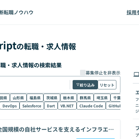
断
転職ノウハウ
採用
ript
の転職・求人情報
価の転職・求人情報の検索結果
募集停止を非表示
絞り込み
リセット
田県
山形県
福島県
茨城県
栃木県
群馬県
埼玉県
千葉県
東京
フ
ニ
DevOps
Salesforce
Dart
VB.NET
Claude Code
GitHub Copilot
ジ
全国規模の自社サービスを支えるインフラエン
プ