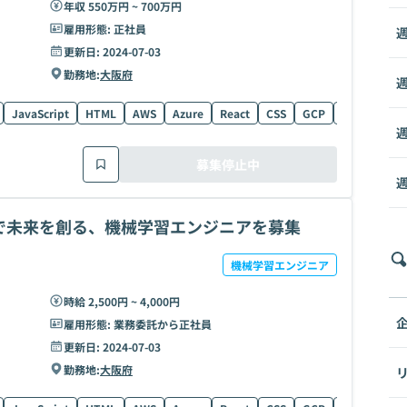
年収 550万円 ~ 700万円
雇用形態:
正社員
週
更新日:
2024-07-03
勤務地:
大阪府
週
JavaScript
HTML
AWS
Azure
React
CSS
GCP
データ分析
週
募集停止中
週
で未来を創る、機械学習エンジニアを募集
機械学習エンジニア
時給 2,500円 ~ 4,000円
雇用形態:
業務委託から正社員
更新日:
2024-07-03
勤務地:
大阪府