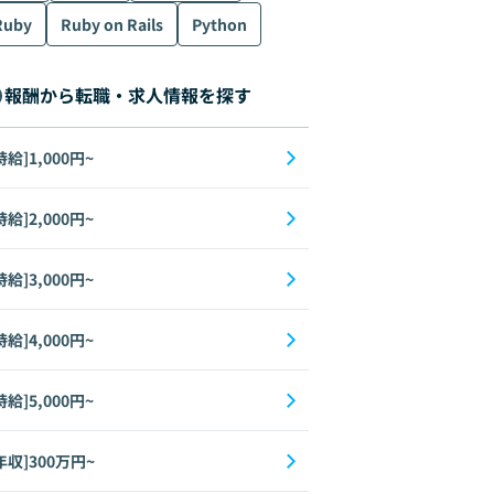
Ruby
Ruby on Rails
Python
form
AWS
MySQL
Apache
Network
Datadog
報酬から転職・求人情報を探す
時給]1,000円~
時給]2,000円~
時給]3,000円~
時給]4,000円~
時給]5,000円~
form
AWS
MySQL
Apache
Network
Datadog
年収]300万円~