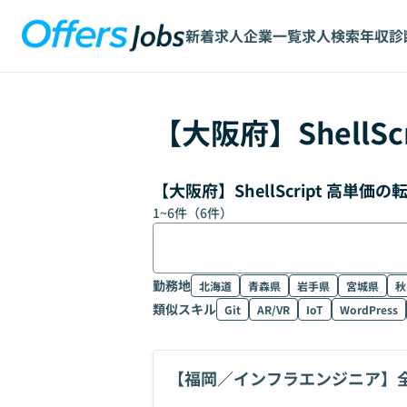
新着求人
企業一覧
求人検索
年収診
【
大阪府
】
ShellSc
【大阪府】ShellScript 高単
1
~
6
件（
6
件）
勤務地
北海道
青森県
岩手県
宮城県
秋
類似スキル
Git
AR/VR
IoT
WordPress
【福岡／インフラエンジニア】
ジニア