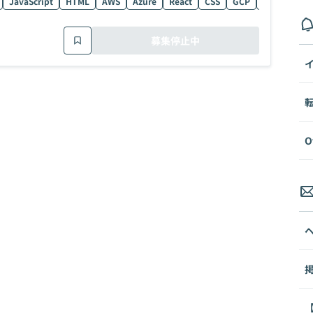
JavaScript
HTML
AWS
Azure
React
CSS
GCP
データ分析
募集停止中
O