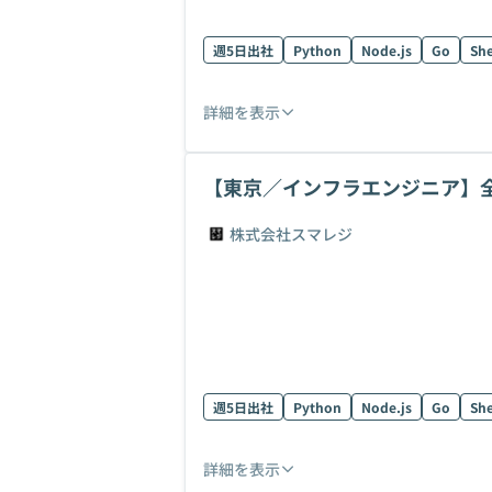
週5日出社
Python
Node.js
Go
She
詳細を表示
【東京／インフラエンジニア】
ジニア募集
株式会社スマレジ
週5日出社
Python
Node.js
Go
She
詳細を表示