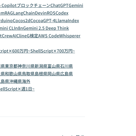
 Copilot
ブロックチェーン
ChatGPT
Gemini
um
RAG
LangChain
Devin
ROS
Codex
rduino
Cocos2d
Cocoa
GPT-4
LlamaIndex
ini CLI
n8n
Gemini 2.5 Deep Think
t
CrewAI
Cline
G検定
AWS CodeWhisperer
Script✕600万円~
ShellScript✕700万円~
葉県
東京都
神奈川県
新潟県
富山県
石川県
良県
和歌山県
鳥取県
島根県
岡山県
広島県
児島県
沖縄県
海外
ellScript✕週1日~