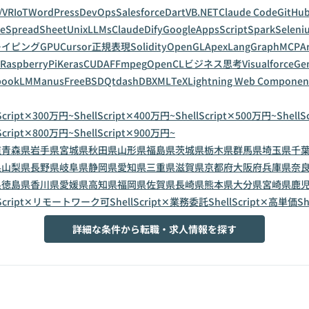
/VR
IoT
WordPress
DevOps
Salesforce
Dart
VB.NET
Claude Code
GitHub
leSpreadSheet
Unix
LLMs
Claude
Dify
GoogleAppsScript
Spark
Seleni
レイピング
GPU
Cursor
正規表現
Solidity
OpenGL
Apex
LangGraph
MCP
A
RaspberryPi
Keras
CUDA
FFmpeg
OpenCL
ビジネス思考
Visualforce
Gem
bookLM
Manus
FreeBSD
Qt
dashDB
XML
TeX
Lightning Web Componen
lScript✕300万円~
ShellScript✕400万円~
ShellScript✕500万円~
Shell
lScript✕800万円~
ShellScript✕900万円~
道
青森県
岩手県
宮城県
秋田県
山形県
福島県
茨城県
栃木県
群馬県
埼玉県
千
県
山梨県
長野県
岐阜県
静岡県
愛知県
三重県
滋賀県
京都府
大阪府
兵庫県
奈
県
徳島県
香川県
愛媛県
高知県
福岡県
佐賀県
長崎県
熊本県
大分県
宮崎県
鹿
lScript✕リモートワーク可
ShellScript✕業務委託
ShellScript✕高単価
Sh
詳細な条件から転職・求人情報を探す