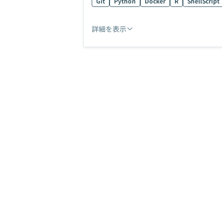
Git
Python
Docker
R
ShellScript
詳細を表示