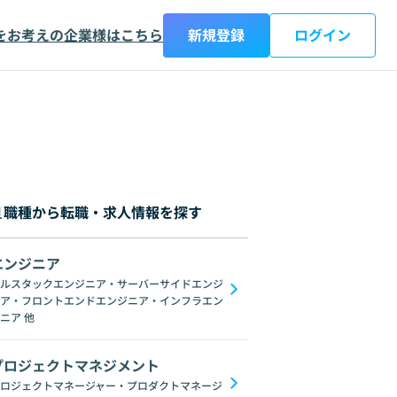
をお考えの企業様はこちら
新規登録
ログイン
職種から転職・求人情報を探す
エンジニア
都
神奈川県
新潟県
富山県
石川県
福井県
山梨県
長野県
岐阜
ルスタックエンジニア・サーバーサイドエンジ
ア・フロントエンドエンジニア・インフラエン
ブロックチェーン
ChatGPT
Gemini
GoogleSpreadSheet
Unix
L
ニア
他
プロジェクトマネジメント
ロジェクトマネージャー・プロダクトマネージ