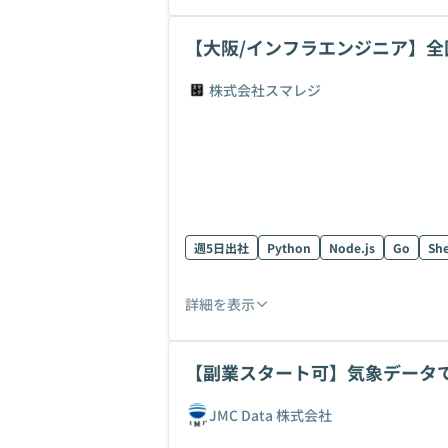
【大阪/インフラエンジニア】
ア募集！
株式会社スマレジ
週5日出社
Python
Node.js
Go
She
詳細を表示
【副業スタート可】気象データ
JMC Data 株式会社