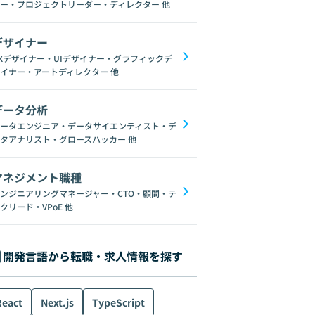
ー・プロジェクトリーダー・ディレクター
他
デザイナー
Xデザイナー・UIデザイナー・グラフィックデ
イナー・アートディレクター
他
データ分析
form
AWS
MySQL
Apache
Network
Datadog
ータエンジニア・データサイエンティスト・デ
タアナリスト・グロースハッカー
他
マネジメント職種
ンジニアリングマネージャー・CTO・顧問・テ
クリード・VPoE
他
開発言語から転職・求人情報を探す
React
Next.js
TypeScript