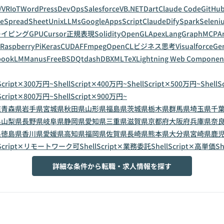
/VR
IoT
WordPress
DevOps
Salesforce
VB.NET
Dart
Claude Code
GitHub
leSpreadSheet
Unix
LLMs
GoogleAppsScript
Claude
Dify
Spark
Seleni
レイピング
GPU
Cursor
正規表現
Solidity
OpenGL
Apex
LangGraph
MCP
A
RaspberryPi
Keras
CUDA
FFmpeg
OpenCL
ビジネス思考
Visualforce
Gem
bookLM
Manus
FreeBSD
Qt
dashDB
XML
TeX
Lightning Web Componen
lScript✕300万円~
ShellScript✕400万円~
ShellScript✕500万円~
Shell
lScript✕800万円~
ShellScript✕900万円~
道
青森県
岩手県
宮城県
秋田県
山形県
福島県
茨城県
栃木県
群馬県
埼玉県
千
県
山梨県
長野県
岐阜県
静岡県
愛知県
三重県
滋賀県
京都府
大阪府
兵庫県
奈
県
徳島県
香川県
愛媛県
高知県
福岡県
佐賀県
長崎県
熊本県
大分県
宮崎県
鹿
lScript✕リモートワーク可
ShellScript✕業務委託
ShellScript✕高単価
Sh
詳細な条件から転職・求人情報を探す