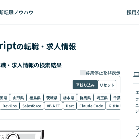
断
転職ノウハウ
採用
ript
の転職・求人情報
価の転職・求人情報の検索結果
募集停止を非表示
絞り込み
リセット
田県
山形県
福島県
茨城県
栃木県
群馬県
埼玉県
千葉県
東京
フ
ニ
DevOps
Salesforce
VB.NET
Dart
Claude Code
GitHub Copilot
ジ
プ