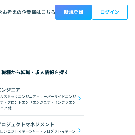
をお考えの企業様はこちら
新規登録
ログイン
職種から転職・求人情報を探す
エンジニア
都
神奈川県
新潟県
富山県
石川県
福井県
山梨県
長野県
岐阜
ルスタックエンジニア・サーバーサイドエンジ
ア・フロントエンドエンジニア・インフラエン
ブロックチェーン
ChatGPT
Gemini
GoogleSpreadSheet
Unix
L
ニア
他
プロジェクトマネジメント
ロジェクトマネージャー・プロダクトマネージ