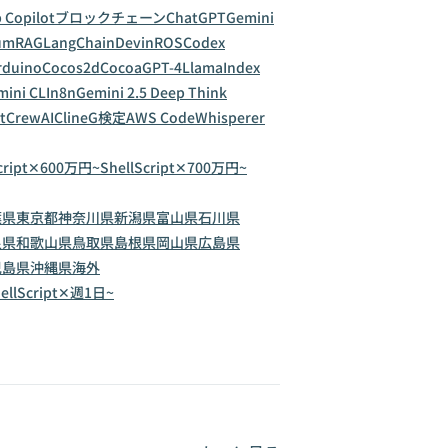
 Copilot
ブロックチェーン
ChatGPT
Gemini
um
RAG
LangChain
Devin
ROS
Codex
rduino
Cocos2d
Cocoa
GPT-4
LlamaIndex
ini CLI
n8n
Gemini 2.5 Deep Think
t
CrewAI
Cline
G検定
AWS CodeWhisperer
Script✕600万円~
ShellScript✕700万円~
葉県
東京都
神奈川県
新潟県
富山県
石川県
良県
和歌山県
鳥取県
島根県
岡山県
広島県
児島県
沖縄県
海外
ellScript✕週1日~