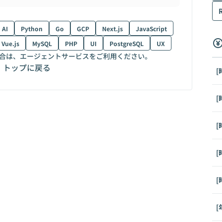
AI
Python
Go
GCP
Next.js
JavaScript
Vue.js
MySQL
PHP
UI
PostgreSQL
UX
合は、エージェントサービスをご利用ください。
トップに戻る
[
[
[
[
[
[