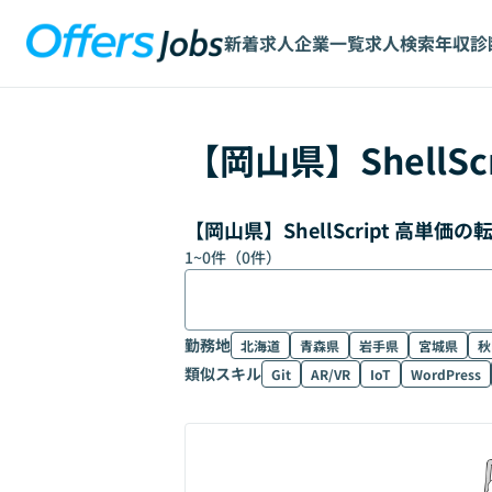
新着求人
企業一覧
求人検索
年収診
【
岡山県
】
ShellSc
【岡山県】ShellScript 高単
1
~
0
件（
0
件）
勤務地
北海道
青森県
岩手県
宮城県
秋
類似スキル
Git
AR/VR
IoT
WordPress