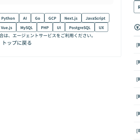
Python
AI
Go
GCP
Next.js
JavaScript
Vue.js
MySQL
PHP
UI
PostgreSQL
UX
合は、エージェントサービスをご利用ください。
トップに戻る
[
[
[
[
[
[