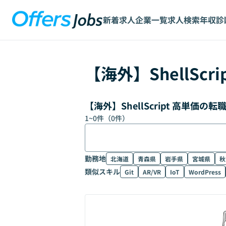
新着求人
企業一覧
求人検索
年収診
【
海外
】
ShellScri
【海外】ShellScript 高単価
1
~
0
件（
0
件）
勤務地
北海道
青森県
岩手県
宮城県
秋
類似スキル
Git
AR/VR
IoT
WordPress