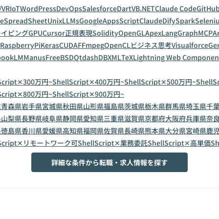
/VR
IoT
WordPress
DevOps
Salesforce
Dart
VB.NET
Claude Code
GitHub
leSpreadSheet
Unix
LLMs
GoogleAppsScript
Claude
Dify
Spark
Seleni
レイピング
GPU
Cursor
正規表現
Solidity
OpenGL
Apex
LangGraph
MCP
A
RaspberryPi
Keras
CUDA
FFmpeg
OpenCL
ビジネス思考
Visualforce
Gem
bookLM
Manus
FreeBSD
Qt
dashDB
XML
TeX
Lightning Web Componen
lScript✕300万円~
ShellScript✕400万円~
ShellScript✕500万円~
Shell
lScript✕800万円~
ShellScript✕900万円~
道
青森県
岩手県
宮城県
秋田県
山形県
福島県
茨城県
栃木県
群馬県
埼玉県
千
県
山梨県
長野県
岐阜県
静岡県
愛知県
三重県
滋賀県
京都府
大阪府
兵庫県
奈
県
徳島県
香川県
愛媛県
高知県
福岡県
佐賀県
長崎県
熊本県
大分県
宮崎県
鹿
lScript✕リモートワーク可
ShellScript✕業務委託
ShellScript✕高単価
Sh
詳細な条件から転職・求人情報を探す