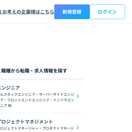
をお考えの企業様はこちら
新規登録
ログイン
職種から転職・求人情報を探す
エンジニア
都
神奈川県
新潟県
富山県
石川県
福井県
山梨県
長野県
岐阜
ルスタックエンジニア・サーバーサイドエンジ
ア・フロントエンドエンジニア・インフラエン
ブロックチェーン
ChatGPT
Gemini
GoogleSpreadSheet
Unix
L
ニア
他
プロジェクトマネジメント
ロジェクトマネージャー・プロダクトマネージ