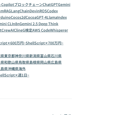
 Copilot
ブロックチェーン
ChatGPT
Gemini
um
RAG
LangChain
Devin
ROS
Codex
rduino
Cocos2d
Cocoa
GPT-4
LlamaIndex
ini CLI
n8n
Gemini 2.5 Deep Think
t
CrewAI
Cline
G検定
AWS CodeWhisperer
Script✕600万円~
ShellScript✕700万円~
葉県
東京都
神奈川県
新潟県
富山県
石川県
良県
和歌山県
鳥取県
島根県
岡山県
広島県
児島県
沖縄県
海外
ellScript✕週1日~