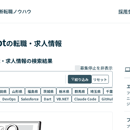
断
転職ノウハウ
採用
pt
の転職・求人情報
の転職・求人情報の検索結果
募集停止を非表示
絞り込み
リセット
田県
山形県
福島県
茨城県
栃木県
群馬県
埼玉県
千葉県
東京
フ
ニ
DevOps
Salesforce
Dart
VB.NET
Claude Code
GitHub Copilot
ジ
プ