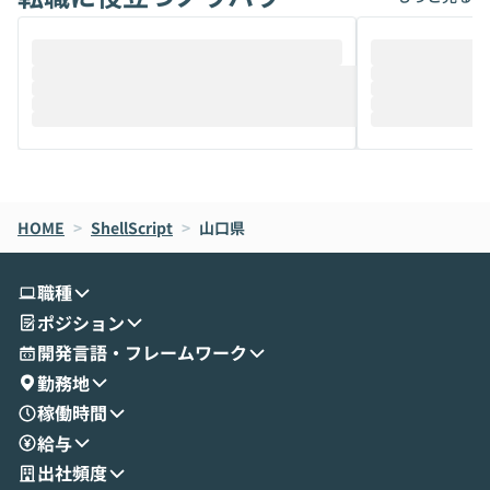
ることは、まだあまり知られていません。
ているAIを選ぶこ
そこで本イベントでは、メルカリで生成AI
もやり取りを重
推進を担当されているハヤカワ五味氏をお
まで文脈を忘れず
迎えし、Coworkを使った業務自動化の実
キストだけでな
際を、公開デモを交えてわかりやすくお伝
うときに一番打率が
えします。 前半のLTでは、ハヤカワ氏より
え、次々と新し
メルカリでの判断基準をもとに「なぜClau
それぞれの本当
de CodeはNGになりがちで、なぜCowork
スクごとに最適
なら安全なのか」を解説いただいた上で、C
すのは至難の業です。 そこで
HOME
oworkの基本的な機能をご紹介いただきま
>
ShellScript
>
山口県
は、LLMのフ
す。 続く公開デモでは、実際にCoworkを
ント構築の最前
使ってワークフローを構築する様子をお見
社松尾研究所の尾
職種
せいただきます。数分でワークフローが完
e・Codex・G
ポジション
成する手軽さや、Gmail等の外部サービス
分けの考え方を紐
とセキュアに連携できるポイントなど、実
使わなくなった
開発言語・フレームワーク
演を通じて具体的なイメージをお届けしま
らではの視点でお
勤務地
す。 後半のディスカッションでは、セキュ
のAIに絞るべ
稼働時間
リティの考え方や社内導入の進め方など、
迷っている方か
給与
現場目線でさらに深掘りしていきます。
最適化したい方
「自分の業務をAIで自動化してみたいけ
ご参加をお待ち
出社頻度