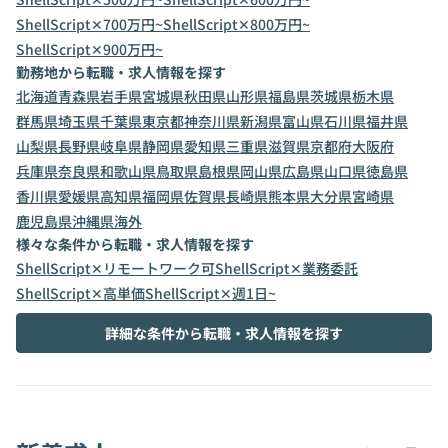
ShellScript✕700万円~
ShellScript✕800万円~
ShellScript✕900万円~
勤務地から転職・求人情報を探す
北海道
青森県
岩手県
宮城県
秋田県
山形県
福島県
茨城県
栃木県
群馬県
埼玉県
千葉県
東京都
神奈川県
新潟県
富山県
石川県
福井県
山梨県
長野県
岐阜県
静岡県
愛知県
三重県
滋賀県
京都府
大阪府
兵庫県
奈良県
和歌山県
鳥取県
島根県
岡山県
広島県
山口県
徳島県
香川県
愛媛県
高知県
福岡県
佐賀県
長崎県
熊本県
大分県
宮崎県
鹿児島県
沖縄県
海外
様々な条件から転職・求人情報を探す
ShellScript✕リモートワーク可
ShellScript✕業務委託
ShellScript✕高単価
ShellScript✕週1日~
詳細な条件から転職・求人情報を探す