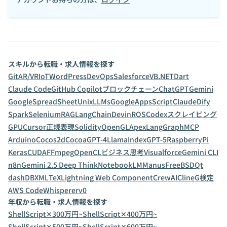
スキルから転職・求人情報を探す
Git
AR/VR
IoT
WordPress
DevOps
Salesforce
VB.NET
Dart
Claude Code
GitHub Copilot
ブロックチェーン
ChatGPT
Gemini
GoogleSpreadSheet
Unix
LLMs
GoogleAppsScript
Claude
Dify
Spark
Selenium
RAG
LangChain
Devin
ROS
Codex
スクレイピング
GPU
Cursor
正規表現
Solidity
OpenGL
Apex
LangGraph
MCP
Arduino
Cocos2d
Cocoa
GPT-4
LlamaIndex
GPT-5
RaspberryPi
Keras
CUDA
FFmpeg
OpenCL
ビジネス思考
Visualforce
Gemini CLI
n8n
Gemini 2.5 Deep Think
NotebookLM
Manus
FreeBSD
Qt
dashDB
XML
TeX
Lightning Web Component
CrewAI
Cline
G検定
AWS CodeWhisperer
v0
年収から転職・求人情報を探す
ShellScript✕300万円~
ShellScript✕400万円~
ShellScript✕500万円~
ShellScript✕600万円~