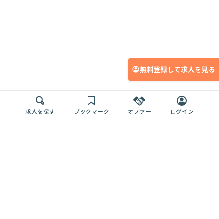
無料登録して求人を見る
求人を探す
ブックマーク
オファー
ログイン
メディア
サービス
キャリアアップ
採用担当者さま
各種媒体
を目指す
トップページ
Offers AI
Offers
ログイン
利用規約
新規登録・ロ
RPO
Magazine