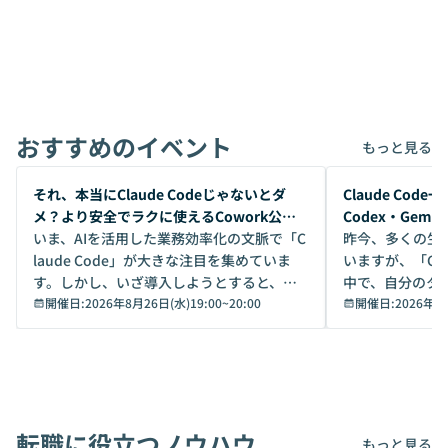
おすすめのイベント
もっと見る
開催前
開催前
それ、本当にClaude Codeじゃないとダ
Claude Co
メ？より安全でラクに使えるCowork公開
Codex・Gem
デモ
いま、AIを活用した業務効率化の文脈で「C
昨今、多くの生
laude Code」が大きな注目を集めていま
いますが、「Code
す。しかし、いざ導入しようとすると、セ
中で、自分のタ
キュリティ面の懸念や権限管理のハードル
開催日:
2026年8月26日(水)19:00
~
20:00
いいのか」を自
開催日:
2026年8
から、気軽に使えないケースも多いのでは
か？ 「なんとなく誰かが良いと言っていた
ないでしょうか。 Coworkは、非エンジニ
から」「SNS
アでも簡単に安全に扱えるよう作られた機
ら」と、周りの
能です。そして実は、日常の業務領域であ
ている方も少な
れば「Coworkで十分にカバーできる」だ
Iのポテンシャル
転職に役立つノウハウ
けでなく、想像以上の範囲まで自動化でき
は、評判ではな
もっと見る