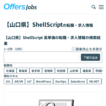
【
山口県
】
ShellScript
の転職・求人情報
【山口県】ShellScript 高単価の転職・求人情報の検索結
果
1
~
0
件（
0
件）
募集停止を非表示
絞り込み
勤務地
北海道
青森県
岩手県
宮城県
秋田県
山形県
福島県
茨城県
類似スキル
Git
AR/VR
IoT
WordPress
DevOps
Salesforce
VB.NET
D