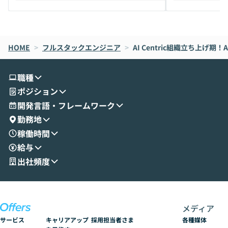
えします。 前半のLTでは、ハヤカワ氏より
え、次々と新し
メルカリでの判断基準をもとに「なぜClau
それぞれの本当
de CodeはNGになりがちで、なぜCowork
スクごとに最適
なら安全なのか」を解説いただいた上で、C
すのは至難の業です。 そこで
HOME
oworkの基本的な機能をご紹介いただきま
>
フルスタックエンジニア
>
AI Centric組織立ち上
は、LLMのフ
す。 続く公開デモでは、実際にCoworkを
ント構築の最前
使ってワークフローを構築する様子をお見
社松尾研究所の尾
職種
せいただきます。数分でワークフローが完
e・Codex・G
ポジション
成する手軽さや、Gmail等の外部サービス
分けの考え方を紐
とセキュアに連携できるポイントなど、実
使わなくなった
開発言語・フレームワーク
演を通じて具体的なイメージをお届けしま
らではの視点でお
勤務地
す。 後半のディスカッションでは、セキュ
のAIに絞るべ
稼働時間
リティの考え方や社内導入の進め方など、
迷っている方か
給与
現場目線でさらに深掘りしていきます。
最適化したい方
「自分の業務をAIで自動化してみたいけ
ご参加をお待ち
出社頻度
ど、何から始めればいいかわからない」と
いう方にこそ参加いただきたいイベントで
す。
メディア
サービス
キャリアアップ
採用担当者さま
各種媒体