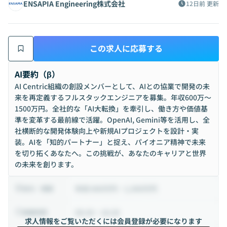
ENSAPIA Engineering株式会社
12日前
更新
この求人に応募する
AI要約（β）
AI Centric組織の創設メンバーとして、AIとの協業で開発の未
来を再定義するフルスタックエンジニアを募集。年収600万〜
1500万円。全社的な「AI大転換」を牽引し、働き方や価値基
準を変革する最前線で活躍。OpenAI, Gemini等を活用し、全
社横断的な開発体験向上や新規AIプロジェクトを設計・実
装。AIを「知的パートナー」と捉え、パイオニア精神で未来
を切り拓くあなたへ。この挑戦が、あなたのキャリアと世界
の未来を創ります。
年収 600万円 ~ 1,500万円
給与・報酬
09:30 ~ 18:30
稼働時間
求人情報をご覧いただくには会員登録が必要になります