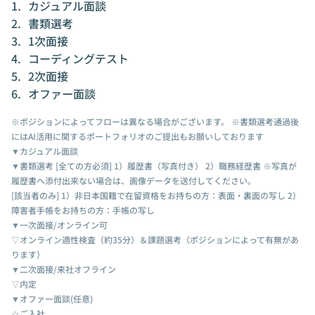
カジュアル面談
書類選考
1次面接
コーディングテスト
2次面接
オファー面談
※ポジションによってフローは異なる場合がございます。 ※書類選考通過後
にはAI活用に関するポートフォリオのご提出もお願いしております
▼カジュアル面談
▼書類選考 [全ての方必須] 1）履歴書（写真付き） 2）職務経歴書 ※写真が
履歴書へ添付出来ない場合は、画像データを送付してください。
[該当者のみ] 1）非日本国籍で在留資格をお持ちの方：表面・裏面の写し 2）
障害者手帳をお持ちの方：手帳の写し
▼一次面接/オンライン可
▽オンライン適性検査（約35分）＆課題選考（ポジションによって有無があ
ります）
▼二次面接/来社オフライン
▽内定
▼オファー面談(任意)
☆ご入社