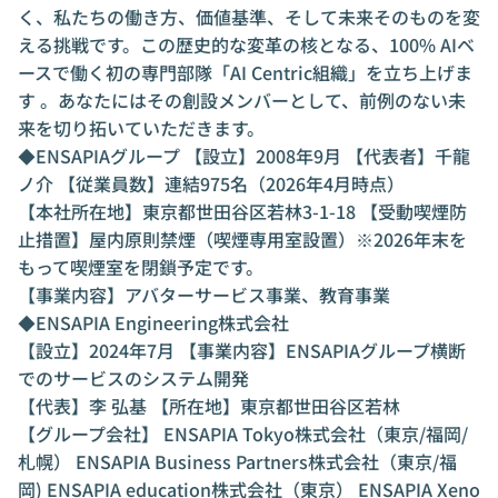
く、私たちの働き方、価値基準、そして未来そのものを変
える挑戦です。この歴史的な変革の核となる、100% AIベ
ースで働く初の専門部隊「AI Centric組織」を立ち上げま
す 。あなたにはその創設メンバーとして、前例のない未
来を切り拓いていただきます。
◆ENSAPIAグループ 【設立】2008年9月 【代表者】千龍
ノ介 【従業員数】連結975名（2026年4月時点）
【本社所在地】東京都世田谷区若林3-1-18 【受動喫煙防
止措置】屋内原則禁煙（喫煙専用室設置）※2026年末を
もって喫煙室を閉鎖予定です。
【事業内容】アバターサービス事業、教育事業
◆ENSAPIA Engineering株式会社
【設立】2024年7月 【事業内容】ENSAPIAグループ横断
でのサービスのシステム開発
【代表】李 弘基 【所在地】東京都世田谷区若林
【グループ会社】 ENSAPIA Tokyo株式会社（東京/福岡/
札幌） ENSAPIA Business Partners株式会社（東京/福
岡) ENSAPIA education株式会社（東京） ENSAPIA Xeno