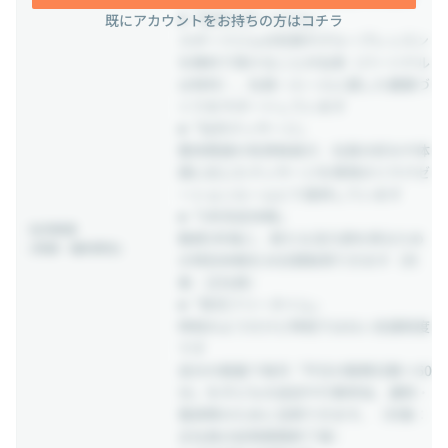
■「社内スポーツジム」
既にアカウントをお持ちの方はコチラ
スポーツジムの利用やグループレッスン
を無料で受けることが出来（パーソナル
は有料）、社員一人一人に適した健康づ
くりをサポートしています
■「社内マッサージ」
整体関連の有資格者が、社員の好みや体
調に応じたマッサージを専用のリラクゼ
ーションルームにて提供しています
■「5年完走休暇」
社内制度
勤続5年毎に、新たな活力源を得るため
(待遇・福利厚生)
の特別休暇を30日間取得できます（対
象：正社員）
■「育児フリータイム」
時短のようだけど時短ではない支援制度
です
自分の裁量で毎月「平日の勤務日数×60
分」を子どもの送迎や行事参加、通院・
看病等のために活用できます。（対象：
正社員の試用期間終了者）