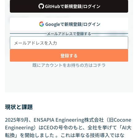
正社員
雇用形態
GitHubで新規登録/ログイン
週2-3日出社
出社頻度
Googleで新規登録/ログイン
メールアドレスで登録する
東京都 世田谷区 若林3-1-18 ＜変更の範
囲＞ 会社が指定した場所（テレワークを行
勤務地
う場所を含む）
登録する
既にアカウントをお持ちの方はコチラ
現状と課題
2025年9月、ENSAPIA Engineering株式会社（旧Cocone
Engineering）はCEOの号令のもと、全社を挙げて「AI大
転換」を開始しました 。これは単なる技術導入ではな