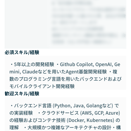
■「幼児園の学費支援」
エンセイピアグループが自社運営する都
内の幼児園へ入園された際、会社が学費
の一部をサポートします
■エンジニアスキル支援制度
書籍やオンライン講座の費用半額は、会
社負担（1Q 1万円迄※繰越なし）
必須スキル/経験
・5年以上の開発経験 ・Github Copilot, OpenAI, Ge
mini, Claudeなどを用いたAgent基盤開発経験 ・複
数のプログラミング言語を用いたバックエンドおよび
モバイルクライアント開発経験
歓迎スキル/経験
・バックエンド言語 (Python, Java, Golangなど) で
の実装経験 ・クラウドサービス (AWS, GCP, Azure)
の経験およびコンテナ技術 (Docker, Kubernetes) の
理解 ・大規模かつ複雑なアーキテクチャの設計・構