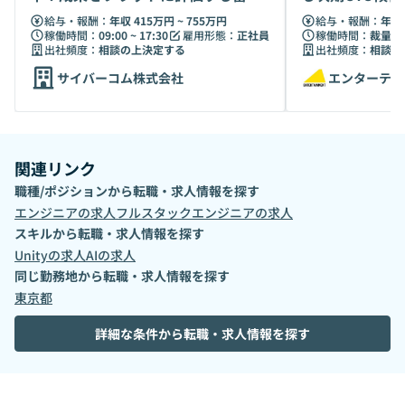
ソフトG
給与・報酬：
年収 415万円 ~ 755万円
給与・報酬：
年収 
稼働時間：
09:00 ~ 17:30
雇用形態：
正社員
稼働時間：
裁量労
出社頻度：
相談の上決定する
出社頻度：
相談の
サイバーコム株式会社
エンターテイ
関連リンク
職種/ポジションから転職・求人情報を探す
エンジニア
の求人
フルスタックエンジニア
の求人
スキルから転職・求人情報を探す
Unity
の求人
AI
の求人
同じ勤務地から転職・求人情報を探す
東京都
詳細な条件から転職・求人情報を探す