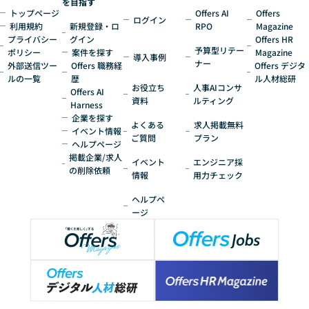
を目指す
トップページ
Offers AI
Offers
ログイン
利用規約
新規登録・ロ
RPO
Magazine
プライバシー
グイン
Offers HR
予算型リテー
ポリシー
案件を探す
Magazine
導入事例
ナー
外部送信ツー
Offers 職務経
Offers デジタ
ルの一覧
歴
ル人材総研
お役立ち
人事AIコンサ
Offers AI
資料
ルティング
Harness
企業を探す
よくある
求人掲載無料
イベント情報
ご質問
プラン
ヘルプページ
掲載企業/求人
イベント
エンジニア採
の削除依頼
情報
用力チェック
ヘルプペ
ージ