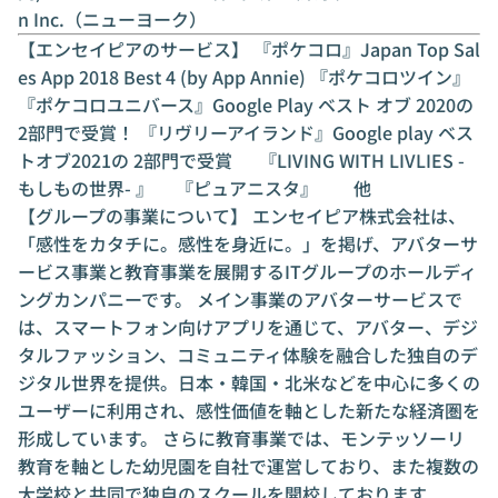
n Inc.（ニューヨーク）
【エンセイピアのサービス】 『ポケコロ』Japan Top Sal
es App 2018 Best 4 (by App Annie) 『ポケコロツイン』
『ポケコロユニバース』Google Play ベスト オブ 2020の
2部門で受賞！ 『リヴリーアイランド』Google play ベス
トオブ2021の 2部門で受賞 『LIVING WITH LIVLIES -
もしもの世界- 』 『ピュアニスタ』 他
【グループの事業について】 エンセイピア株式会社は、
「感性をカタチに。感性を身近に。」を掲げ、アバターサ
ービス事業と教育事業を展開するITグループのホールディ
ングカンパニーです。 メイン事業のアバターサービスで
は、スマートフォン向けアプリを通じて、アバター、デジ
タルファッション、コミュニティ体験を融合した独自のデ
ジタル世界を提供。日本・韓国・北米などを中心に多くの
ユーザーに利用され、感性価値を軸とした新たな経済圏を
形成しています。 さらに教育事業では、モンテッソーリ
教育を軸とした幼児園を自社で運営しており、また複数の
大学校と共同で独自のスクールを開校しております