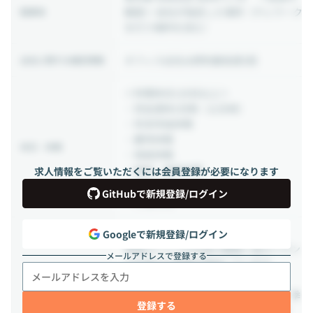
範囲＞ 会社が指定した場所（テレワーク
勤務地
を行う場所を含む）
オフィス出社は原則最低週3回
出社に関する補足情報
＜年間休日120日以上＞
・完全週休2日制（土日祝）
・年末年始休暇
・慶弔休暇
休日・休暇
・有給休暇
・産前・産後休暇
求人情報をご覧いただくには会員登録が必要になります
・育児休暇
GitHubで新規登録/ログイン
・介護休暇
■「社内レストラン」
Googleで新規登録/ログイン
専属のシェフが社員の健康と食のバラン
メールアドレスで登録する
スを考えた食事を提供しています
■「社内カフェ」
専属のバリスタがカフェラテや紅茶、季
登録する
節限定メニューなどを提供しています