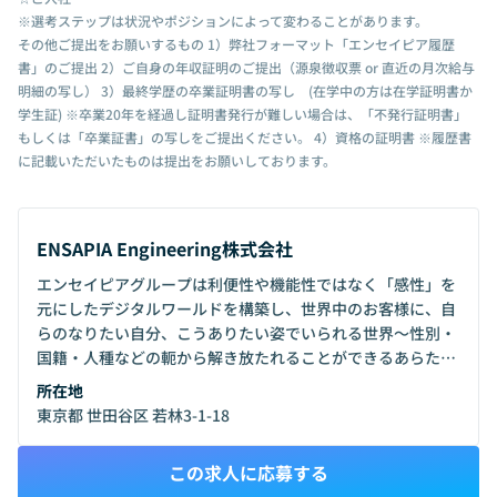
※選考ステップは状況やポジションによって変わることがあります。
その他ご提出をお願いするもの 1）弊社フォーマット「エンセイピア履歴
書」のご提出 2）ご自身の年収証明のご提出（源泉徴収票 or 直近の月次給与
明細の写し） 3）最終学歴の卒業証明書の写し (在学中の方は在学証明書か
学生証) ※卒業20年を経過し証明書発行が難しい場合は、「不発行証明書」
もしくは「卒業証書」の写しをご提出ください。 4）資格の証明書 ※履歴書
に記載いただいたものは提出をお願いしております。
ENSAPIA Engineering株式会社
エンセイピアグループは利便性や機能性ではなく「感性」を
元にしたデジタルワールドを構築し、世界中のお客様に、自
らのなりたい自分、こうありたい姿でいられる世界〜性別・
国籍・人種などの軛から解き放たれることができるあらたな
居場所を提供しようとしています。
所在地
東京都 世田谷区 若林3-1-18
この求人に応募する