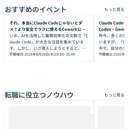
おすすめのイベント
もっと見る
開催前
開催前
それ、本当にClaude Codeじゃないとダ
Claude Co
メ？より安全でラクに使えるCowork公開
Codex・Gem
デモ
いま、AIを活用した業務効率化の文脈で「C
昨今、多くの生
laude Code」が大きな注目を集めていま
いますが、「Code
す。しかし、いざ導入しようとすると、セ
中で、自分のタ
キュリティ面の懸念や権限管理のハードル
開催日:
2026年8月26日(水)19:00
~
20:00
いいのか」を自
開催日:
2026年8
から、気軽に使えないケースも多いのでは
か？ 「なんとなく誰かが良いと言っていた
ないでしょうか。 Coworkは、非エンジニ
から」「SNS
アでも簡単に安全に扱えるよう作られた機
ら」と、周りの
能です。そして実は、日常の業務領域であ
ている方も少な
れば「Coworkで十分にカバーできる」だ
Iのポテンシャル
転職に役立つノウハウ
けでなく、想像以上の範囲まで自動化でき
は、評判ではな
もっと見る
ることは、まだあまり知られていません。
ているAIを選ぶこ
そこで本イベントでは、メルカリで生成AI
もやり取りを重
推進を担当されているハヤカワ五味氏をお
まで文脈を忘れず
迎えし、Coworkを使った業務自動化の実
キストだけでな
際を、公開デモを交えてわかりやすくお伝
うときに一番打率が