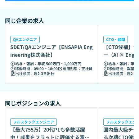
同じ企業の求人
QAエンジニア
CTO・顧問
SDET/QAエンジニア【ENSAPIA Eng
【CTO候補】
ineering株式会社】
ー（AI × Engin
給与・報酬：
年収 500万円 ~ 1,000万円
給与・報酬：
年収 
稼働時間：
09:00 ~ 18:00
雇用形態：
正社員
稼働時間：
裁量労
出社頻度：
週2-3日出社
出社頻度：
週2-3
同じポジションの求人
フルスタックエンジニア
フルスタックエン
【最大755万】20代PLも多数活躍
国内最大級チケ
中！成果をフラットに評価する富士
る次期CTO候