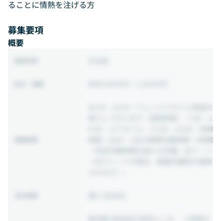
ることに情熱を注げる方
募集要項
概要
正社員
雇用形態
年収 600万円 ~ 1,500万円
給与・報酬
09:30 ~ 18:30
（フレックスタイム制度を
導入しております（適用時間 ： 7:00～2
0:00／コアタイム：11:00～16:00／休憩
時間：60分／1日の標準労働時間：8時間
稼働時間
／所定労働時間を超える労働：あり／※
一定グレードの場合、裁量労働制が適用
されます））
週2-3日出社
出社頻度
東京都 世田谷区 若林3-1-18 ＜変更の