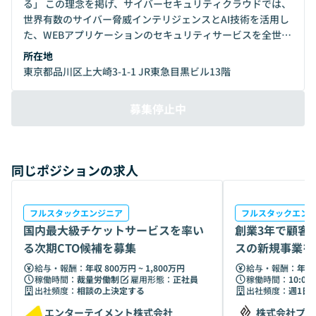
る」 この理念を掲げ、サイバーセキュリティクラウドでは、
世界有数のサイバー脅威インテリジェンスとAI技術を活用し
た、WEBアプリケーションのセキュリティサービスを全世界
に向けて提供しています。 これからも私たちは、サイバーセ
所在地
キュリティのリーディングカンパニーとして、 世界中の全て
東京都品川区上大崎3-1-1 JR東急目黒ビル13階
の人々が安心安全に利用できるサイバー空間の創造を実現す
るサービス開発を行い、情報革命の推進に貢献してまいりま
募集停止中
す。
同じポジションの求人
フルスタックエンジニア
フルスタックエン
国内最大級チケットサービスを率い
創業3年で顧客3
る次期CTO候補を募集
スの新規事業を
ジニア
給与・報酬：
年収 800万円 ~ 1,800万円
給与・報酬：
年収 
稼働時間：
裁量労働制
雇用形態：
正社員
稼働時間：
10:00 
出社頻度：
相談の上決定する
出社頻度：
週1日
エンターテイメント株式会社
株式会社プロ