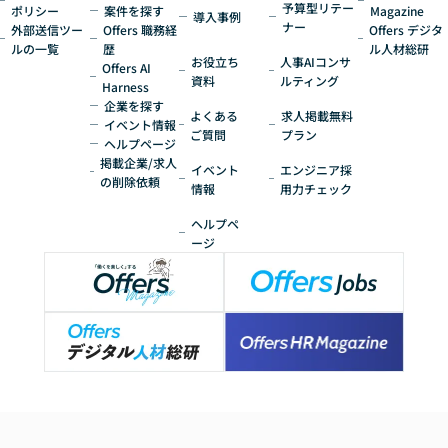
予算型リテー
ポリシー
案件を探す
Magazine
導入事例
ナー
外部送信ツー
Offers 職務経
Offers デジタ
ルの一覧
歴
ル人材総研
お役立ち
人事AIコンサ
Offers AI
資料
ルティング
Harness
企業を探す
よくある
求人掲載無料
イベント情報
ご質問
プラン
ヘルプページ
掲載企業/求人
イベント
エンジニア採
の削除依頼
情報
用力チェック
ヘルプペ
ージ