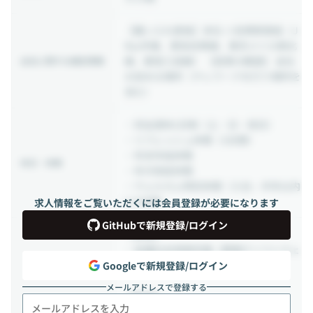
【雇い入れ直後】本社 ※目黒駅直結（J
R山手線、東急目黒線、東京メトロ南北
線、都営三田線） 【変更の範囲】 会社
出社に関する補足情報
の定める場所（テレワークを行う場所を
含む）
・完全週休2日制（土・日・祝日）
・リフレッシュ休暇（3日間）
・年末年始休暇
休日・休暇
・年次有給休暇
・ウェルカム特別休暇（入社～半年以内
に5日間）
求人情報をご覧いただくには会員登録が必要になります
GitHubで新規登録/ログイン
【保険】
・各種社会保険完備（関東ITソフトウェ
ア健康保険等）
Googleで新規登録/ログイン
メールアドレスで登録する
【手当】
・通勤手当（実費支給）