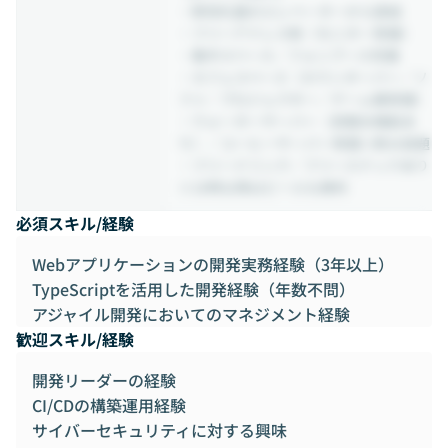
・駅改札脇のエレベーターから直結
・フリーアドレス制（モニター常備）
・集中スペース／フォンブース完備
・カフェスペース（カウンターバー／ソ
ファ／プロジェクター／ゲーム機常備）
・ウォーターサーバー（炭酸水機能あ
り）／コーヒーサーバー常備※飲み放題
・フリードリンク／フリースナックあり
※18時以降はビールも無料
必須スキル/経験
Webアプリケーションの開発実務経験（3年以上）
TypeScriptを活用した開発経験（年数不問）
アジャイル開発においてのマネジメント経験
歓迎スキル/経験
開発リーダーの経験
CI/CDの構築運用経験
サイバーセキュリティに対する興味