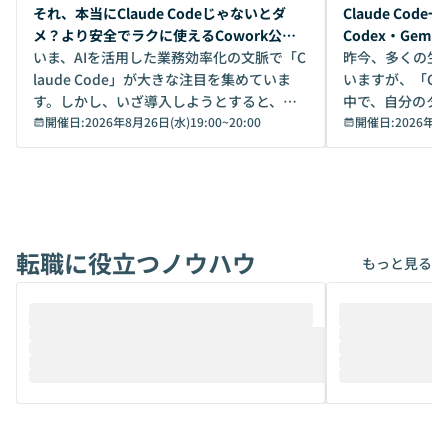
開催前
開催前
それ、本当にClaude Codeじゃないとダ
Claude Co
メ？より安全でラクに使えるCowork公開
Codex・Gem
デモ
いま、AIを活用した業務効率化の文脈で「C
昨今、多くの生
laude Code」が大きな注目を集めていま
いますが、「Code
す。しかし、いざ導入しようとすると、セ
中で、自分のタ
キュリティ面の懸念や権限管理のハードル
開催日:
2026年8月26日(水)19:00
~
20:00
いいのか」を自
開催日:
2026年8
から、気軽に使えないケースも多いのでは
か？ 「なんとなく誰かが良いと言っていた
ないでしょうか。 Coworkは、非エンジニ
から」「SNS
アでも簡単に安全に扱えるよう作られた機
ら」と、周りの
能です。そして実は、日常の業務領域であ
ている方も少な
れば「Coworkで十分にカバーできる」だ
Iのポテンシャル
転職に役立つノウハウ
けでなく、想像以上の範囲まで自動化でき
は、評判ではな
もっと見る
ることは、まだあまり知られていません。
ているAIを選ぶこ
そこで本イベントでは、メルカリで生成AI
もやり取りを重
推進を担当されているハヤカワ五味氏をお
まで文脈を忘れず
迎えし、Coworkを使った業務自動化の実
キストだけでな
際を、公開デモを交えてわかりやすくお伝
うときに一番打率が
えします。 前半のLTでは、ハヤカワ氏より
え、次々と新し
メルカリでの判断基準をもとに「なぜClau
それぞれの本当
de CodeはNGになりがちで、なぜCowork
スクごとに最適