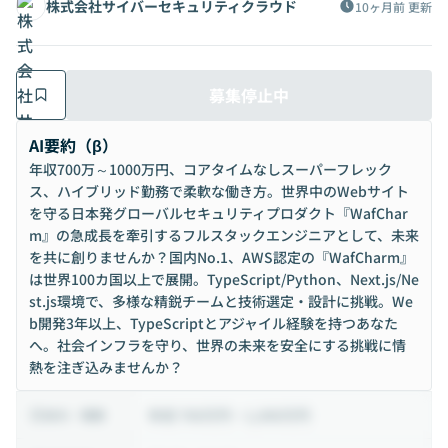
株式会社サイバーセキュリティクラウド
10ヶ月前
更新
募集停止中
AI要約（β）
年収700万～1000万円、コアタイムなしスーパーフレック
ス、ハイブリッド勤務で柔軟な働き方。世界中のWebサイト
を守る日本発グローバルセキュリティプロダクト『WafChar
m』の急成長を牽引するフルスタックエンジニアとして、未来
を共に創りませんか？国内No.1、AWS認定の『WafCharm』
は世界100カ国以上で展開。TypeScript/Python、Next.js/Ne
st.js環境で、多様な精鋭チームと技術選定・設計に挑戦。We
b開発3年以上、TypeScriptとアジャイル経験を持つあなた
へ。社会インフラを守り、世界の未来を安全にする挑戦に情
熱を注ぎ込みませんか？
年収 700万円 ~ 1,000万円
給与・報酬