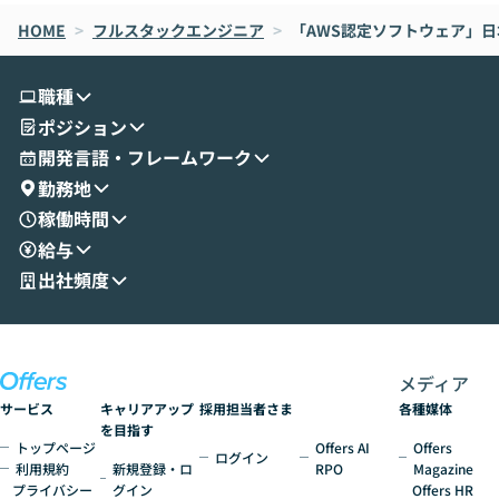
なら安全なのか」を解説いただいた上で、C
すのは至難の業です。 そこで
HOME
oworkの基本的な機能をご紹介いただきま
>
フルスタックエンジニア
>
「AWS認定ソフトウェア」
は、LLMのフ
す。 続く公開デモでは、実際にCoworkを
ント構築の最前
使ってワークフローを構築する様子をお見
社松尾研究所の尾
職種
せいただきます。数分でワークフローが完
e・Codex・G
ポジション
成する手軽さや、Gmail等の外部サービス
分けの考え方を紐
とセキュアに連携できるポイントなど、実
使わなくなった
開発言語・フレームワーク
演を通じて具体的なイメージをお届けしま
らではの視点でお
勤務地
す。 後半のディスカッションでは、セキュ
のAIに絞るべ
稼働時間
リティの考え方や社内導入の進め方など、
迷っている方か
給与
現場目線でさらに深掘りしていきます。
最適化したい方
「自分の業務をAIで自動化してみたいけ
ご参加をお待ち
出社頻度
ど、何から始めればいいかわからない」と
いう方にこそ参加いただきたいイベントで
す。
メディア
サービス
キャリアアップ
採用担当者さま
各種媒体
を目指す
トップページ
Offers AI
Offers
ログイン
利用規約
新規登録・ロ
RPO
Magazine
プライバシー
グイン
Offers HR