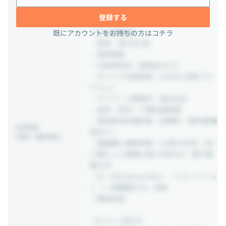
・慶弔見舞金／出産祝い金
登録する
【その他制度】
既にアカウントをお持ちの方はコチラ
・昇給／賞与年2回
・表彰制度
・社員持株会（奨励金15％）
・キャリア支援制度（US法人派遣プロ
グラム）
・テレワーク勤務可（週3出社）
・産休／育児・介護休業制度
・資格取得支援制度（受験料・維持費補
社内制度
助あり）
(待遇・福利厚生)
・書籍購入補助制度（上限5500円／月）
※購入した書籍は個人所有OK／電子書
籍も可
・PC（Windows/Mac）／スマートフォ
ン（一部職種のみ）支給
・服装自由
【オフィス紹介】