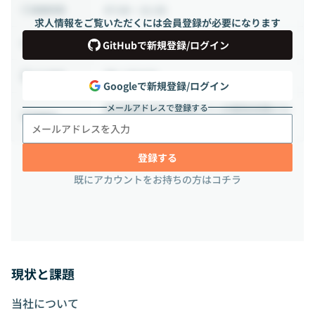
07:00 ~ 21:30
稼働時間
求人情報をご覧いただくには会員登録が必要になります
正社員
雇用形態
GitHubで新規登録/ログイン
週2-3日出社
出社頻度
Googleで新規登録/ログイン
メールアドレスで登録する
東京都品川区上大崎3-1-1 JR東急目黒ビル
勤務地
13階
登録する
既にアカウントをお持ちの方はコチラ
現状と課題
当社について