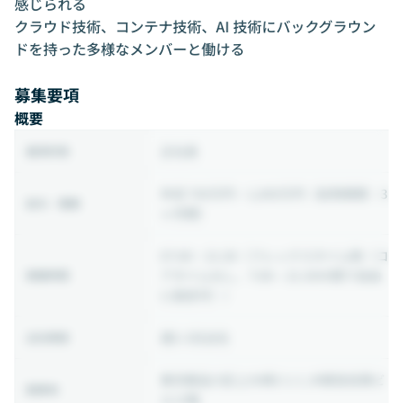
感じられる
クラウド技術、コンテナ技術、AI 技術にバックグラウン
ドを持った多様なメンバーと働ける
募集要項
概要
正社員
雇用形態
年収 700万円 ~ 1,000万円
（試用期間：3
給与・報酬
ヶ月間）
07:00 ~ 21:30
（フレックスタイム制（コ
アタイムなし、7:00～21:30の間で自由
稼働時間
に設定可））
週2-3日出社
出社頻度
東京都品川区上大崎3-1-1 JR東急目黒ビ
勤務地
ル13階