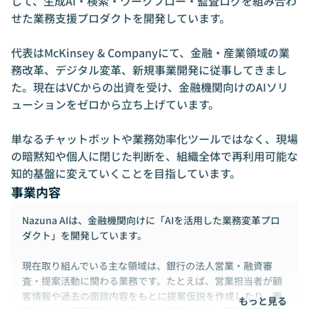
して、生成AI・検索・ワークフロー・監査ログを組み合わ
せた業務支援プロダクトを開発しています。

代表はMcKinsey & Companyにて、金融・産業領域の業
務改革、デジタル変革、新規事業開発に従事してきまし
た。現在はVCからの出資を受け、金融機関向けのAIソリ
ューションをゼロから立ち上げています。

単なるチャットボットや業務効率化ツールではなく、現場
の暗黙知や個人に閉じた判断を、組織全体で再利用可能な
知的基盤に変えていくことを目指しています。
事業内容
Nazuna AIは、金融機関向けに「AIを活用した業務変革プロ
ダクト」を開発しています。
現在取り組んでいる主な領域は、銀行の法人営業・融資審
査・提案活動に関わる業務です。たとえば、営業担当者が顧
客情報や過去の面談内容をもとに提案仮説を作成したり、面
もっと見る