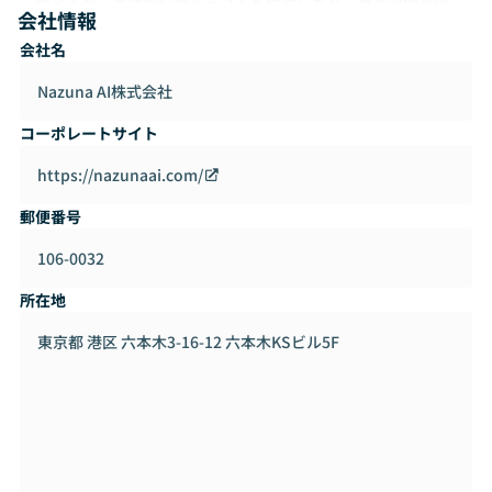
談メモから稟議資料のドラフトを作成したり、審査部門が確
会社情報
認すべき論点や不足資料を洗い出したりするような業務を、
会社名
AIによって支援します。
Nazuna AI株式会社
金融機関の業務は、単純なSaaS化や汎用AI導入だけでは変わ
りにくい領域です。扱うデータの機密性が高く、判断プロセ
コーポレートサイト
スの説明責任も求められ、既存システムや組織運用との接続
も必要になります。そのため、私たちはLLMを単体で使うの
https://nazunaai.com/
ではなく、検索基盤、権限管理、監査ログ、Human-in-the-l
郵便番号
oop、既存CRM/文書管理システムとの連携を前提に、実運用
に耐えるAIプロダクトを設計しています。
106-0032
初期フェーズでは、金融機関ごとの業務課題に深く入り込
所在地
み、PoC/MVPを通じて価値検証を行いながら、将来的には複
数行に展開可能なプロダクトへと昇華していきます。
東京都 港区 六本木3-16-12 六本木KSビル5F