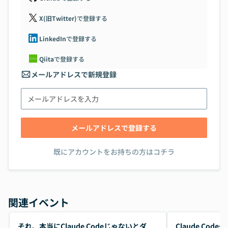
X(旧Twitter)
で登録する
LinkedIn
で登録する
Qiita
で登録する
メールアドレスで新規登録
メールアドレスで登録する
既にアカウントをお持ちの方はコチラ
関連イベント
開催前
開催前
それ、本当にClaude Codeじゃないとダ
Claude Co