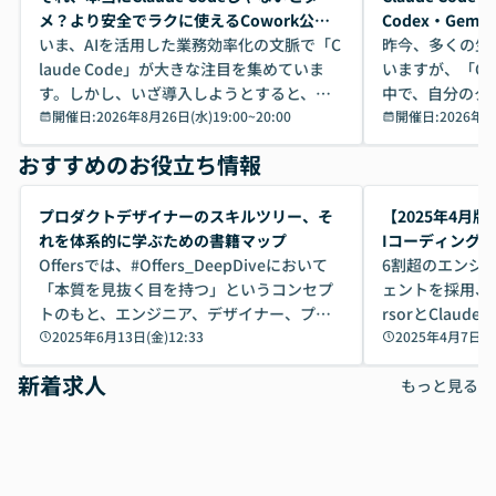
メ？より安全でラクに使えるCowork公開
Codex・Gem
デモ
いま、AIを活用した業務効率化の文脈で「C
昨今、多くの生
laude Code」が大きな注目を集めていま
いますが、「Code
す。しかし、いざ導入しようとすると、セ
中で、自分のタ
キュリティ面の懸念や権限管理のハードル
開催日:
2026年8月26日(水)19:00
~
20:00
いいのか」を自
開催日:
2026年8
から、気軽に使えないケースも多いのでは
か？ 「なんとなく誰かが良いと言っていた
おすすめのお役立ち情報
ないでしょうか。 Coworkは、非エンジニ
から」「SNS
アでも簡単に安全に扱えるよう作られた機
ら」と、周りの
能です。そして実は、日常の業務領域であ
ている方も少な
プロダクトデザイナーのスキルツリー、そ
【2025年4月
れば「Coworkで十分にカバーできる」だ
Iのポテンシャル
れを体系的に学ぶための書籍マップ
Iコーディング
けでなく、想像以上の範囲まで自動化でき
は、評判ではな
Offersでは、#Offers_DeepDiveにおいて
tHub Copilot
6割超のエンジ
ることは、まだあまり知られていません。
ているAIを選ぶこ
「本質を見抜く目を持つ」というコンセプ
deが続く【全5
ェントを採用、Git
そこで本イベントでは、メルカリで生成AI
もやり取りを重
トのもと、エンジニア、デザイナー、プロ
rsorとClaude
推進を担当されているハヤカワ五味氏をお
まで文脈を忘れず
ダクトマネージャー向けのconnpassイベン
2025年6月13日(金)12:33
2025年4月7日(月
迎えし、Coworkを使った業務自動化の実
キストだけでな
トを開催してきました。その中で、個別イ
新着求人
際を、公開デモを交えてわかりやすくお伝
うときに一番打率が
もっと見る
ベントがキャリア形成のどの部分に繋がる
えします。 前半のLTでは、ハヤカワ氏より
え、次々と新し
かを体系的に示すため、エンジニア向けス
メルカリでの判断基準をもとに「なぜClau
それぞれの本当
キルツリーを作成・公開しました。 （参考
de CodeはNGになりがちで、なぜCowork
スクごとに最適
URL: #Offers_DeepDive エンジニア向けス
なら安全なのか」を解説いただいた上で、C
すのは至難の業です。 そこで
キルツリーを公開） 今回、プロダクトデザ