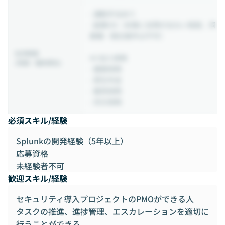
- 通勤手当あり
- 副業OK（本業に支障が出ない程度、同
業種・競合案件は不可）
社内制度
## 加入保険
(待遇・福利厚生)
- 健康保険
- 厚生年金
- 雇用保険
- 労災保険
必須スキル/経験
Splunkの開発経験（5年以上）
応募資格
未経験者不可
歓迎スキル/経験
セキュリティ導入プロジェクトのPMOができる人
タスクの推進、進捗管理、エスカレーションを適切に
行うことができる