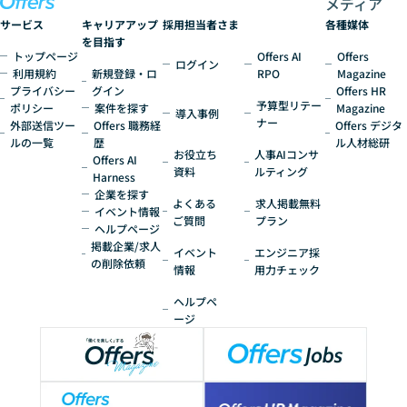
メディア
サービス
キャリアアップ
採用担当者さま
各種媒体
を目指す
トップページ
Offers AI
Offers
ログイン
利用規約
新規登録・ロ
RPO
Magazine
プライバシー
グイン
Offers HR
予算型リテー
ポリシー
案件を探す
Magazine
導入事例
ナー
外部送信ツー
Offers 職務経
Offers デジタ
ルの一覧
歴
ル人材総研
お役立ち
人事AIコンサ
Offers AI
資料
ルティング
Harness
企業を探す
よくある
求人掲載無料
イベント情報
ご質問
プラン
ヘルプページ
掲載企業/求人
イベント
エンジニア採
の削除依頼
情報
用力チェック
ヘルプペ
ージ