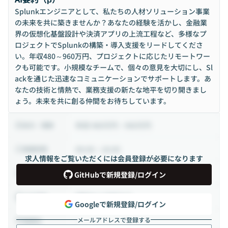
Splunkエンジニアとして、私たちの人材ソリューション事業
の未来を共に築きませんか？あなたの経験を活かし、金融業
界の仮想化基盤設計や決済アプリの上流工程など、多様なプ
ロジェクトでSplunkの構築・導入支援をリードしてくださ
い。年収480～960万円、プロジェクトに応じたリモートワー
クも可能です。小規模なチームで、個々の意見を大切にし、Sl
ackを通じた迅速なコミュニケーションでサポートします。あ
なたの技術と情熱で、業務支援の新たな地平を切り開きまし
ょう。未来を共に創る仲間をお待ちしています。
年収 480万円 ~ 960万円
給与・報酬
09:00 ~ 18:00
稼働時間
求人情報をご覧いただくには会員登録が必要になります
正社員
雇用形態
GitHubで新規登録/ログイン
相談の上決定する
出社頻度
Googleで新規登録/ログイン
メールアドレスで登録する
-
勤務地