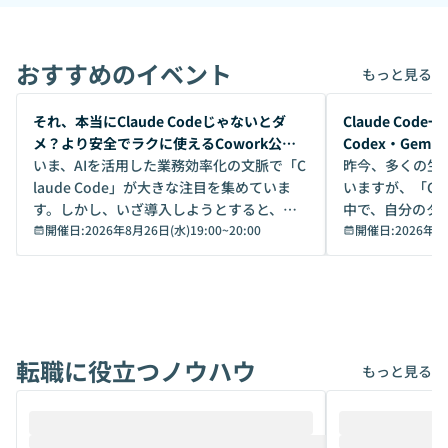
おすすめのイベント
もっと見る
開催前
開催前
それ、本当にClaude Codeじゃないとダ
Claude Co
メ？より安全でラクに使えるCowork公開
Codex・Gem
デモ
いま、AIを活用した業務効率化の文脈で「C
昨今、多くの生
laude Code」が大きな注目を集めていま
いますが、「Code
す。しかし、いざ導入しようとすると、セ
中で、自分のタ
キュリティ面の懸念や権限管理のハードル
開催日:
2026年8月26日(水)19:00
~
20:00
いいのか」を自
開催日:
2026年8
から、気軽に使えないケースも多いのでは
か？ 「なんとなく誰かが良いと言っていた
ないでしょうか。 Coworkは、非エンジニ
から」「SNS
アでも簡単に安全に扱えるよう作られた機
ら」と、周りの
能です。そして実は、日常の業務領域であ
ている方も少な
れば「Coworkで十分にカバーできる」だ
Iのポテンシャル
転職に役立つノウハウ
けでなく、想像以上の範囲まで自動化でき
は、評判ではな
もっと見る
ることは、まだあまり知られていません。
ているAIを選ぶこ
そこで本イベントでは、メルカリで生成AI
もやり取りを重
推進を担当されているハヤカワ五味氏をお
まで文脈を忘れず