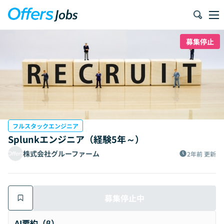
募集停止
フルスタックエンジニア
Splunkエンジニア（経験5年～）
株式会社グルーファーム
2年前
更新
募集停止中
AI要約（β）