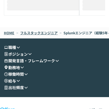
迎えし、Coworkを使った業務自動化の実
キストだけでな
際を、公開デモを交えてわかりやすくお伝
うときに一番打率が
えします。 前半のLTでは、ハヤカワ氏より
え、次々と新し
メルカリでの判断基準をもとに「なぜClau
それぞれの本当
de CodeはNGになりがちで、なぜCowork
スクごとに最適
なら安全なのか」を解説いただいた上で、C
すのは至難の業です。 そこで
HOME
oworkの基本的な機能をご紹介いただきま
>
フルスタックエンジニア
>
Splunkエンジニア（経験5年
は、LLMのフ
す。 続く公開デモでは、実際にCoworkを
ント構築の最前
使ってワークフローを構築する様子をお見
社松尾研究所の尾
職種
せいただきます。数分でワークフローが完
e・Codex・G
ポジション
成する手軽さや、Gmail等の外部サービス
分けの考え方を紐
とセキュアに連携できるポイントなど、実
使わなくなった
開発言語・フレームワーク
演を通じて具体的なイメージをお届けしま
らではの視点でお
勤務地
す。 後半のディスカッションでは、セキュ
のAIに絞るべ
稼働時間
リティの考え方や社内導入の進め方など、
迷っている方か
給与
現場目線でさらに深掘りしていきます。
最適化したい方
「自分の業務をAIで自動化してみたいけ
ご参加をお待ち
出社頻度
ど、何から始めればいいかわからない」と
いう方にこそ参加いただきたいイベントで
す。