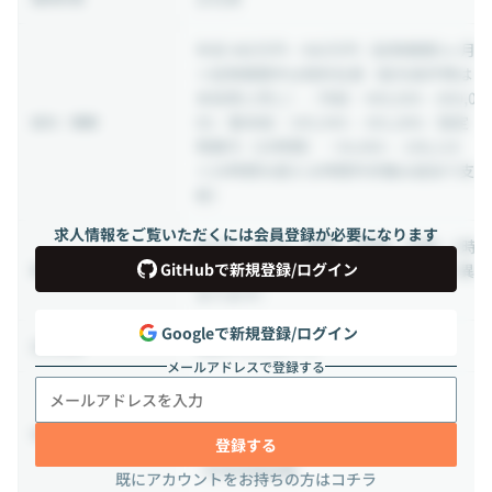
年収 480万円 ~ 960万円
（試用期間3ヶ月
※試用期間中は契約社員（給与条件等は
本採用と同じ）／月給：400,000～800,0
00／基本給：345,940～ 691,890／固定
給与・報酬
残業代（20時間）：54,060～ 108,110
※20時間を超える時間外労働は追加で支
給）
求人情報をご覧いただくには会員登録が必要になります
09:00 ~ 18:00
（実働：8時間／休憩：1時
GitHubで新規登録/ログイン
間 ※勤務地やプロジェクト先によって異
稼働時間
なります）
Googleで新規登録/ログイン
相談の上決定する
出社頻度
メールアドレスで登録する
## 年間休日120日以上
- 完全週休2日制（土日祝休み）
休日・休暇
登録する
- 夏季休暇
- 年末年始休暇
既にアカウントをお持ちの方はコチラ