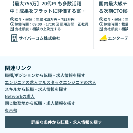
【最大755万】20代PLも多数活躍
国内最大級チケ
中！成果をフラットに評価する富士
る次期CTO候
ソフトG
給与・報酬：
年収 415万円 ~ 755万円
給与・報酬：
年収 
稼働時間：
09:00 ~ 17:30
雇用形態：
正社員
稼働時間：
裁量労
出社頻度：
相談の上決定する
出社頻度：
相談の
サイバーコム株式会社
エンターテイ
関連リンク
職種/ポジションから転職・求人情報を探す
エンジニア
の求人
フルスタックエンジニア
の求人
スキルから転職・求人情報を探す
Network
の求人
同じ勤務地から転職・求人情報を探す
東京都
詳細な条件から転職・求人情報を探す