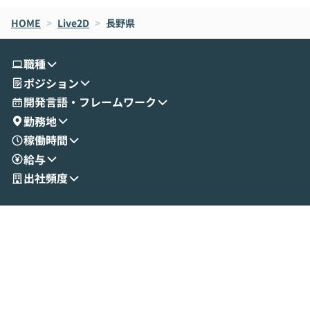
なら安全なのか」を解説いただいた上で、C
すのは至難の業です。 そこで
HOME
oworkの基本的な機能をご紹介いただきま
>
Live2D
>
長野県
は、LLMのフ
す。 続く公開デモでは、実際にCoworkを
ント構築の最前
使ってワークフローを構築する様子をお見
社松尾研究所の尾
職種
せいただきます。数分でワークフローが完
e・Codex・G
ポジション
成する手軽さや、Gmail等の外部サービス
分けの考え方を紐
とセキュアに連携できるポイントなど、実
使わなくなった
開発言語・フレームワーク
演を通じて具体的なイメージをお届けしま
らではの視点でお
勤務地
す。 後半のディスカッションでは、セキュ
のAIに絞るべ
稼働時間
リティの考え方や社内導入の進め方など、
迷っている方か
給与
現場目線でさらに深掘りしていきます。
最適化したい方
「自分の業務をAIで自動化してみたいけ
ご参加をお待ち
出社頻度
ど、何から始めればいいかわからない」と
いう方にこそ参加いただきたいイベントで
す。