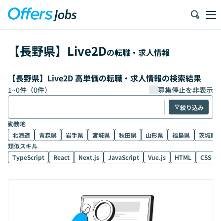
【
長野県
】
Live2D
の転職・求人情報
【長野県】Live2D 高単価の転職・求人情報の検索結果
1
~
0
件（
0
件）
募集停止を非表示
絞り込み
勤務地
北海道
青森県
岩手県
宮城県
秋田県
山形県
福島県
茨城県
類似スキル
TypeScript
React
Next.js
JavaScript
Vue.js
HTML
CSS