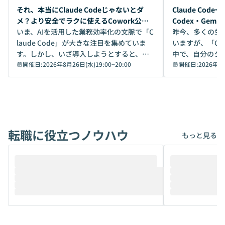
開催前
開催前
それ、本当にClaude Codeじゃないとダ
Claude Co
メ？より安全でラクに使えるCowork公開
Codex・Gem
デモ
いま、AIを活用した業務効率化の文脈で「C
昨今、多くの生
laude Code」が大きな注目を集めていま
いますが、「Code
す。しかし、いざ導入しようとすると、セ
中で、自分のタ
キュリティ面の懸念や権限管理のハードル
開催日:
2026年8月26日(水)19:00
~
20:00
いいのか」を自
開催日:
2026年8
から、気軽に使えないケースも多いのでは
か？ 「なんとなく誰かが良いと言っていた
ないでしょうか。 Coworkは、非エンジニ
から」「SNS
アでも簡単に安全に扱えるよう作られた機
ら」と、周りの
能です。そして実は、日常の業務領域であ
ている方も少な
れば「Coworkで十分にカバーできる」だ
Iのポテンシャル
転職に役立つノウハウ
けでなく、想像以上の範囲まで自動化でき
は、評判ではな
もっと見る
ることは、まだあまり知られていません。
ているAIを選ぶこ
そこで本イベントでは、メルカリで生成AI
もやり取りを重
推進を担当されているハヤカワ五味氏をお
まで文脈を忘れず
迎えし、Coworkを使った業務自動化の実
キストだけでな
際を、公開デモを交えてわかりやすくお伝
うときに一番打率が
えします。 前半のLTでは、ハヤカワ氏より
え、次々と新し
メルカリでの判断基準をもとに「なぜClau
それぞれの本当
de CodeはNGになりがちで、なぜCowork
スクごとに最適