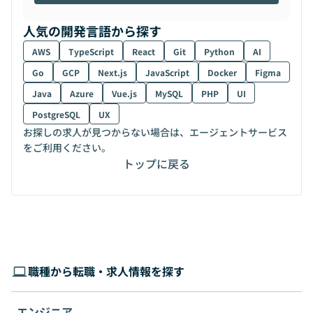
人気の開発言語から探す
AWS
TypeScript
React
Git
Python
AI
Go
GCP
Next.js
JavaScript
Docker
Figma
Java
Azure
Vue.js
MySQL
PHP
UI
PostgreSQL
UX
お探しの求人が見つからない場合は、エージェントサービス
をご利用ください。
トップに戻る
職種から転職・求人情報を探す
エンジニア