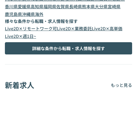
香川県
愛媛県
高知県
福岡県
佐賀県
長崎県
熊本県
大分県
宮崎県
鹿児島県
沖縄県
海外
様々な条件から転職・求人情報を探す
Live2D✕リモートワーク可
Live2D✕業務委託
Live2D✕高単価
Live2D✕週1日~
詳細な条件から転職・求人情報を探す
新着求人
もっと見る