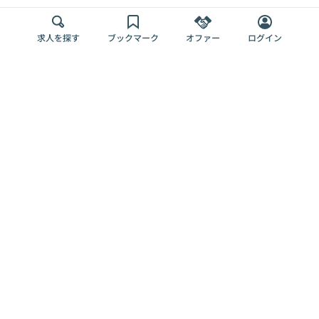
求人を探す
ブックマーク
オファー
ログイン
メディア
サービス
キャリアアップ
採用担当者さま
各種媒体
を目指す
トップページ
Offers AI
Offers
ログイン
利用規約
新規登録・ロ
RPO
Magazine
プライバシー
グイン
Offers HR
予算型リテー
ポリシー
案件を探す
Magazine
導入事例
ナー
外部送信ツー
Offers 職務経
Offers デジタ
ルの一覧
歴
ル人材総研
お役立ち
人事AIコンサ
Offers AI
資料
ルティング
Harness
企業を探す
よくある
求人掲載無料
イベント情報
ご質問
プラン
ヘルプページ