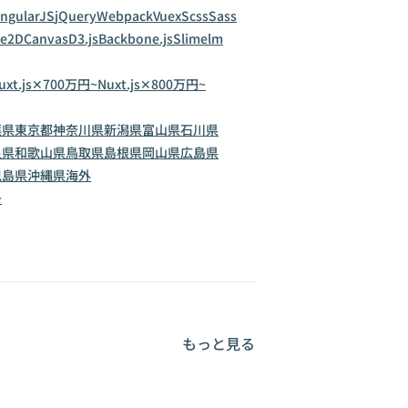
ngularJS
jQuery
Webpack
Vuex
Scss
Sass
ve2D
Canvas
D3.js
Backbone.js
Slim
elm
uxt.js✕700万円~
Nuxt.js✕800万円~
葉県
東京都
神奈川県
新潟県
富山県
石川県
良県
和歌山県
鳥取県
島根県
岡山県
広島県
児島県
沖縄県
海外
~
もっと見る