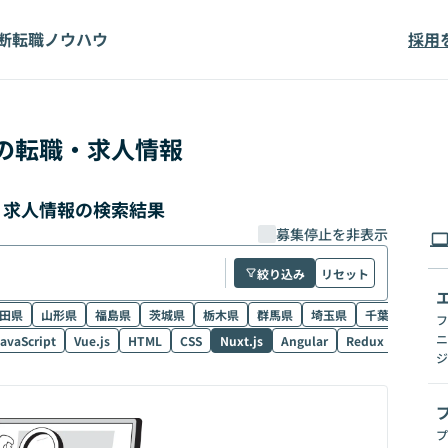
断
転職ノウハウ
採用
の転職・求人情報
職・求人情報の検索結果
募集停止を非表示
絞り込み
リセット
田県
山形県
福島県
茨城県
栃木県
群馬県
埼玉県
千葉県
東京
フ
ニ
avaScript
Vue.js
HTML
CSS
Nuxt.js
Angular
Redux
NestJS
ジ
プ