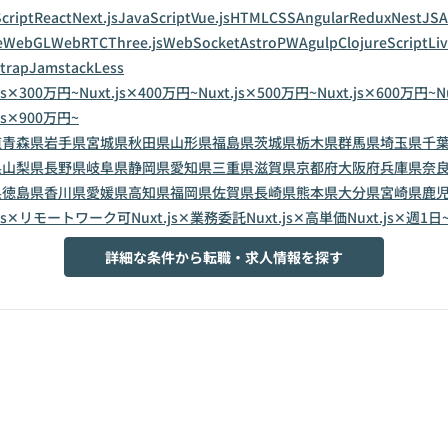
cript
React
Next.js
JavaScript
Vue.js
HTML
CSS
Angular
Redux
NestJS
A
e
WebGL
WebRTC
Three.js
WebSocket
Astro
PWA
gulp
ClojureScript
Li
trap
Jamstack
Less
.js✕300万円~
Nuxt.js✕400万円~
Nuxt.js✕500万円~
Nuxt.js✕600万円~
N
.js✕900万円~
道
青森県
岩手県
宮城県
秋田県
山形県
福島県
茨城県
栃木県
群馬県
埼玉県
千
県
山梨県
長野県
岐阜県
静岡県
愛知県
三重県
滋賀県
京都府
大阪府
兵庫県
奈
県
徳島県
香川県
愛媛県
高知県
福岡県
佐賀県
長崎県
熊本県
大分県
宮崎県
鹿
t.js✕リモートワーク可
Nuxt.js✕業務委託
Nuxt.js✕高単価
Nuxt.js✕週1日
詳細な条件から転職・求人情報を探す