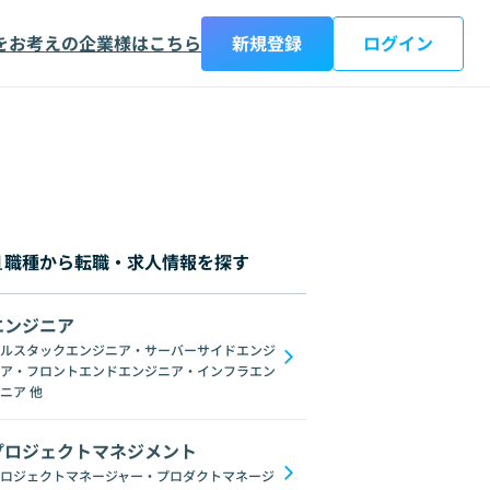
をお考えの企業様はこちら
新規登録
ログイン
職種から転職・求人情報を探す
エンジニア
都
神奈川県
新潟県
富山県
石川県
福井県
山梨県
長野県
岐阜
ルスタックエンジニア・サーバーサイドエンジ
ア・フロントエンドエンジニア・インフラエン
AngularJS
jQuery
Webpack
Vuex
Scss
Sass
Svelte
WebG
ニア
他
プロジェクトマネジメント
ロジェクトマネージャー・プロダクトマネージ