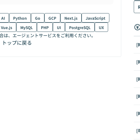
AI
Python
Go
GCP
Next.js
JavaScript
Vue.js
MySQL
PHP
UI
PostgreSQL
UX
合は、エージェントサービスをご利用ください。
トップに戻る
[
[
[
[
[
[