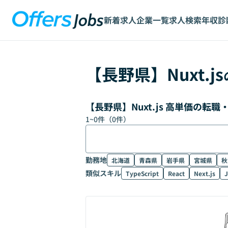
新着求人
企業一覧
求人検索
年収診
【
長野県
】
Nuxt.js
【長野県】Nuxt.js 高単価の転
1
~
0
件（
0
件）
勤務地
北海道
青森県
岩手県
宮城県
秋
類似スキル
TypeScript
React
Next.js
J