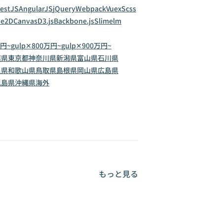
estJS
AngularJS
jQuery
Webpack
Vuex
Scss
ve2D
Canvas
D3.js
Backbone.js
Slim
elm
万円~
gulp✕800万円~
gulp✕900万円~
葉県
東京都
神奈川県
新潟県
富山県
石川県
良県
和歌山県
鳥取県
島根県
岡山県
広島県
児島県
沖縄県
海外
もっと見る