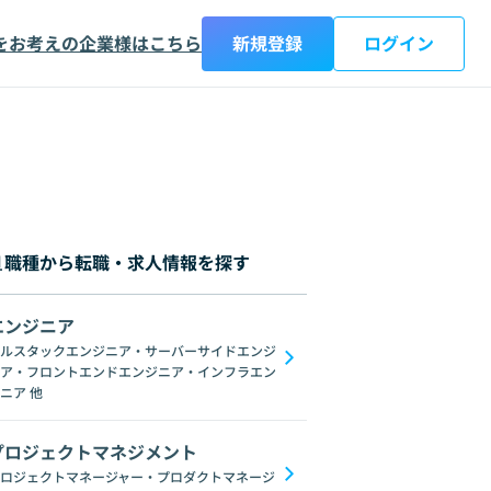
をお考えの企業様はこちら
新規登録
ログイン
職種から転職・求人情報を探す
エンジニア
都
神奈川県
新潟県
富山県
石川県
福井県
山梨県
長野県
岐阜
ルスタックエンジニア・サーバーサイドエンジ
ア・フロントエンドエンジニア・インフラエン
AngularJS
jQuery
Webpack
Vuex
Scss
Sass
Svelte
WebG
ニア
他
プロジェクトマネジメント
ロジェクトマネージャー・プロダクトマネージ