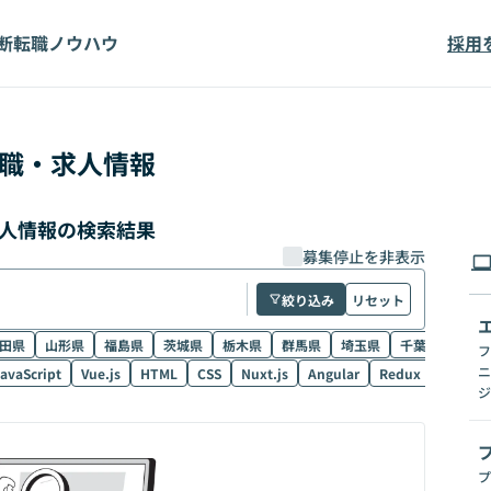
断
転職ノウハウ
採用
職・求人情報
求人情報の検索結果
募集停止を非表示
絞り込み
リセット
田県
山形県
福島県
茨城県
栃木県
群馬県
埼玉県
千葉県
東京
フ
ニ
avaScript
Vue.js
HTML
CSS
Nuxt.js
Angular
Redux
NestJS
ジ
プ