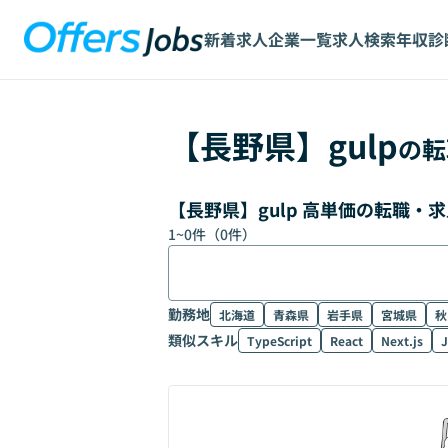
新着求人
企業一覧
求人検索
年収診
【
長野県
】
gulp
の転
【長野県】gulp 高単価の転職・
1
~
0
件（
0
件）
勤務地
北海道
青森県
岩手県
宮城県
秋
類似スキル
TypeScript
React
Next.js
J