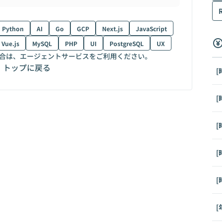
Python
AI
Go
GCP
Next.js
JavaScript
Vue.js
MySQL
PHP
UI
PostgreSQL
UX
合は、エージェントサービスをご利用ください。
トップに戻る
[
[
[
[
[
[