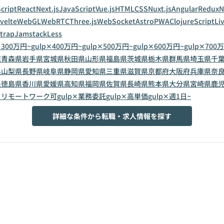
cript
React
Next.js
JavaScript
Vue.js
HTML
CSS
Nuxt.js
Angular
Redux
N
velte
WebGL
WebRTC
Three.js
WebSocket
Astro
PWA
ClojureScript
Li
trap
Jamstack
Less
✕300万円~
gulp✕400万円~
gulp✕500万円~
gulp✕600万円~
gulp✕700
道
青森県
岩手県
宮城県
秋田県
山形県
福島県
茨城県
栃木県
群馬県
埼玉県
千
県
山梨県
長野県
岐阜県
静岡県
愛知県
三重県
滋賀県
京都府
大阪府
兵庫県
奈
県
徳島県
香川県
愛媛県
高知県
福岡県
佐賀県
長崎県
熊本県
大分県
宮崎県
鹿
p✕リモートワーク可
gulp✕業務委託
gulp✕高単価
gulp✕週1日~
詳細な条件から転職・求人情報を探す