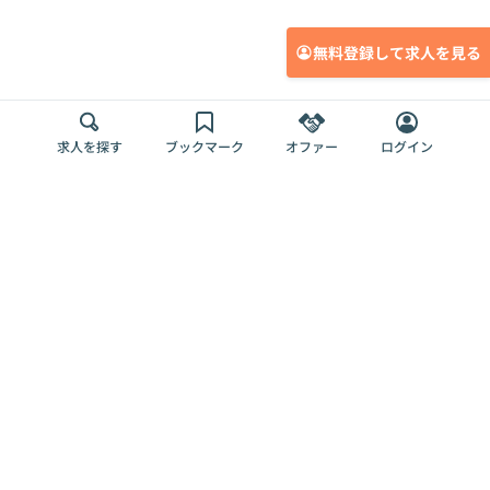
無料登録して求人を見る
求人を探す
ブックマーク
オファー
ログイン
メディア
サービス
キャリアアップ
採用担当者さま
各種媒体
を目指す
トップページ
Offers AI
Offers
ログイン
利用規約
新規登録・ロ
RPO
Magazine
プライバシー
グイン
Offers HR
予算型リテー
ポリシー
案件を探す
Magazine
導入事例
ナー
外部送信ツー
Offers 職務経
Offers デジタ
ルの一覧
歴
ル人材総研
お役立ち
人事AIコンサ
Offers AI