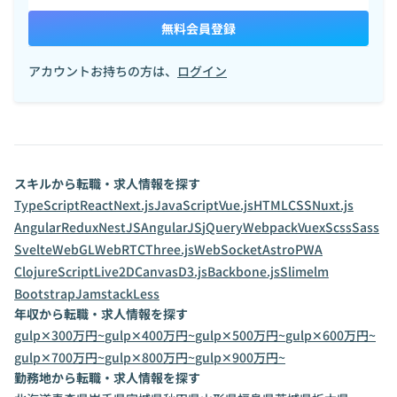
無料会員登録
アカウントお持ちの方は、
ログイン
スキルから転職・求人情報を探す
TypeScript
React
Next.js
JavaScript
Vue.js
HTML
CSS
Nuxt.js
Angular
Redux
NestJS
AngularJS
jQuery
Webpack
Vuex
Scss
Sass
Svelte
WebGL
WebRTC
Three.js
WebSocket
Astro
PWA
ClojureScript
Live2D
Canvas
D3.js
Backbone.js
Slim
elm
Bootstrap
Jamstack
Less
年収から転職・求人情報を探す
gulp✕300万円~
gulp✕400万円~
gulp✕500万円~
gulp✕600万円~
gulp✕700万円~
gulp✕800万円~
gulp✕900万円~
勤務地から転職・求人情報を探す