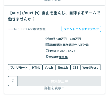
【vue.js/nuxt.js】自由を重んじ、自律するチームで
働きませんか？
ARCHIPELAGO株式会社
フロントエンドエンジニア
年収 450万円 ~ 650万円
雇用形態:
業務委託から正社員
更新日:
2023-12-22
勤務地:
東京都
フルリモート
HTML
Vue.js
Nuxt.js
CSS
WordPress
gulp
募集停止中
詳細を表示