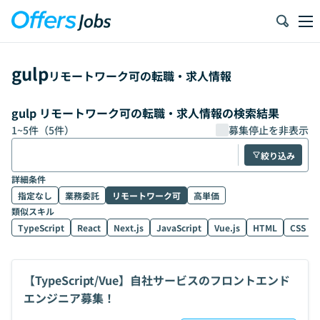
gulp
リモートワーク可の転職・求人情報
gulp リモートワーク可の転職・求人情報の検索結果
1
~
5
件（
5
件）
募集停止を非表示
絞り込み
詳細条件
指定なし
業務委託
リモートワーク可
高単価
類似スキル
TypeScript
React
Next.js
JavaScript
Vue.js
HTML
CSS
【TypeScript/Vue】自社サービスのフロントエンド
エンジニア募集！