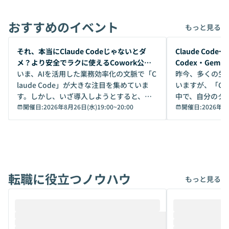
おすすめのイベント
もっと見る
開催前
開催前
それ、本当にClaude Codeじゃないとダ
Claude Co
メ？より安全でラクに使えるCowork公開
Codex・Gem
デモ
いま、AIを活用した業務効率化の文脈で「C
昨今、多くの生
laude Code」が大きな注目を集めていま
いますが、「Code
す。しかし、いざ導入しようとすると、セ
中で、自分のタ
キュリティ面の懸念や権限管理のハードル
開催日:
2026年8月26日(水)19:00
~
20:00
いいのか」を自
開催日:
2026年8
から、気軽に使えないケースも多いのでは
か？ 「なんとなく誰かが良いと言っていた
ないでしょうか。 Coworkは、非エンジニ
から」「SNS
アでも簡単に安全に扱えるよう作られた機
ら」と、周りの
能です。そして実は、日常の業務領域であ
ている方も少な
れば「Coworkで十分にカバーできる」だ
Iのポテンシャル
転職に役立つノウハウ
けでなく、想像以上の範囲まで自動化でき
は、評判ではな
もっと見る
ることは、まだあまり知られていません。
ているAIを選ぶこ
そこで本イベントでは、メルカリで生成AI
もやり取りを重
推進を担当されているハヤカワ五味氏をお
まで文脈を忘れず
迎えし、Coworkを使った業務自動化の実
キストだけでな