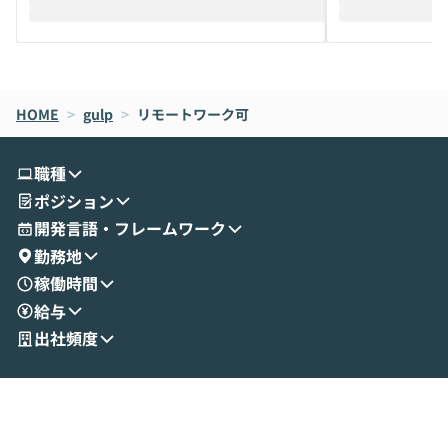
際を、公開デモを交えてわかりやすくお伝
うときに一番打率が
えします。 前半のLTでは、ハヤカワ氏より
え、次々と新し
メルカリでの判断基準をもとに「なぜClau
それぞれの本当
de CodeはNGになりがちで、なぜCowork
スクごとに最適
なら安全なのか」を解説いただいた上で、C
すのは至難の業です。 そこで
HOME
oworkの基本的な機能をご紹介いただきま
>
gulp
>
リモートワーク可
は、LLMのフ
す。 続く公開デモでは、実際にCoworkを
ント構築の最前
使ってワークフローを構築する様子をお見
社松尾研究所の尾
職種
せいただきます。数分でワークフローが完
e・Codex・G
ポジション
成する手軽さや、Gmail等の外部サービス
分けの考え方を紐
とセキュアに連携できるポイントなど、実
使わなくなった
開発言語・フレームワーク
演を通じて具体的なイメージをお届けしま
らではの視点でお
勤務地
す。 後半のディスカッションでは、セキュ
のAIに絞るべ
稼働時間
リティの考え方や社内導入の進め方など、
迷っている方か
給与
現場目線でさらに深掘りしていきます。
最適化したい方
「自分の業務をAIで自動化してみたいけ
ご参加をお待ち
出社頻度
ど、何から始めればいいかわからない」と
いう方にこそ参加いただきたいイベントで
す。