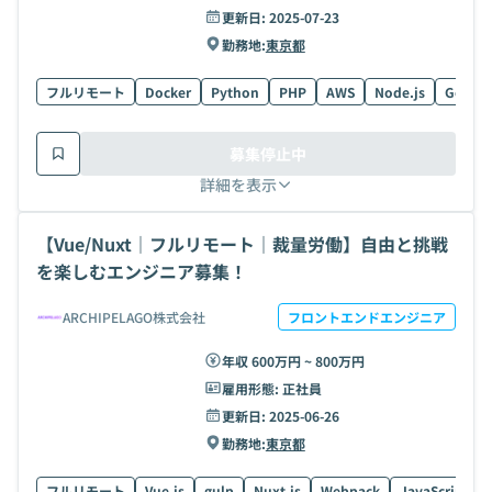
更新日:
2025-07-23
勤務地:
東京都
フルリモート
Docker
Python
PHP
AWS
Node.js
Go
L
募集停止中
詳細を表示
【Vue/Nuxt｜フルリモート｜裁量労働】自由と挑戦
を楽しむエンジニア募集！
ARCHIPELAGO株式会社
フロントエンドエンジニア
年収 600万円 ~ 800万円
雇用形態:
正社員
更新日:
2025-06-26
勤務地:
東京都
フルリモート
Vue.js
gulp
Nuxt.js
Webpack
JavaScript