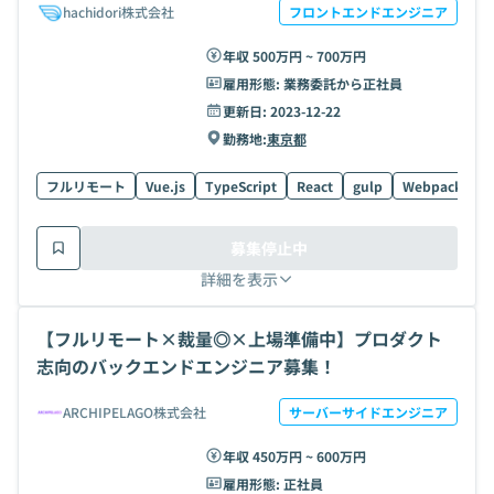
hachidori株式会社
フロントエンドエンジニア
年収 500万円 ~ 700万円
雇用形態:
業務委託から正社員
更新日:
2023-12-22
勤務地:
東京都
フルリモート
Vue.js
TypeScript
React
gulp
Webpack
G
募集停止中
詳細を表示
【フルリモート×裁量◎×上場準備中】プロダクト
志向のバックエンドエンジニア募集！
ARCHIPELAGO株式会社
サーバーサイドエンジニア
年収 450万円 ~ 600万円
雇用形態:
正社員