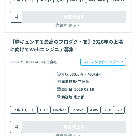
募集停止中
詳細を表示
【胸キュンする最高のプロダクトを】2026年の上場
に向けてWebエンジニア募集！
ARCHIPELAGO株式会社
フルスタックエンジニア
年収 500万円 ~ 700万円
雇用形態:
正社員
更新日:
2025-05-16
勤務地:
東京都
フルリモート
PHP
Docker
Laravel
AWS
GCP
Git
jQue
募集停止中
詳細を表示