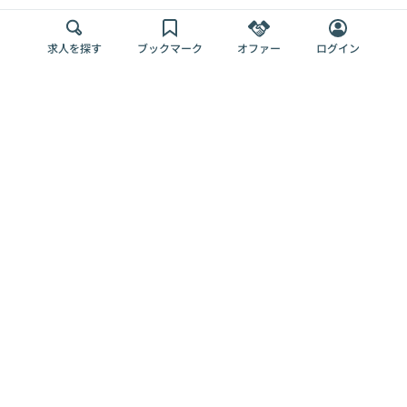
求人を探す
ブックマーク
オファー
ログイン
メディア
サービス
キャリアアップ
採用担当者さま
各種媒体
を目指す
トップページ
Offers AI
Offers
ログイン
利用規約
新規登録・ロ
RPO
Magazine
プライバシー
グイン
Offers HR
予算型リテー
ポリシー
案件を探す
Magazine
導入事例
ナー
外部送信ツー
Offers 職務経
Offers デジタ
ルの一覧
歴
ル人材総研
お役立ち
人事AIコンサ
Offers AI
資料
ルティング
Harness
企業を探す
よくある
求人掲載無料
イベント情報
ご質問
プラン
ヘルプページ