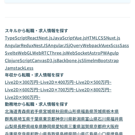
スキルから転職・求人情報を探す
TypeScript
React
Next.js
JavaScript
Vue.js
HTML
CSS
Nuxt.js
Angular
Redux
NestJS
AngularJS
jQuery
Webpack
Vuex
Scss
Sass
Svelte
WebGL
WebRTC
Three.js
WebSocket
Astro
PWA
gulp
ClojureScript
Canvas
D3.js
Backbone.js
Slim
elm
Bootstrap
Jamstack
Less
年収から転職・求人情報を探す
Live2D✕300万円~
Live2D✕400万円~
Live2D✕500万円~
Live2D✕600万円~
Live2D✕700万円~
Live2D✕800万円~
Live2D✕900万円~
勤務地から転職・求人情報を探す
北海道
青森県
岩手県
宮城県
秋田県
山形県
福島県
茨城県
栃木県
群馬県
埼玉県
千葉県
東京都
神奈川県
新潟県
富山県
石川県
福井県
山梨県
長野県
岐阜県
静岡県
愛知県
三重県
滋賀県
京都府
大阪府
兵庫県
奈良県
和歌山県
鳥取県
島根県
岡山県
広島県
山口県
徳島県