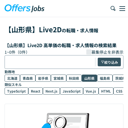
【
山形県
】
Live2D
の転職・求人情報
【山形県】Live2D 高単価の転職・求人情報の検索結果
1
~
0
件（
0
件）
募集停止を非表示
絞り込み
勤務地
北海道
青森県
岩手県
宮城県
秋田県
山形県
福島県
茨城県
類似スキル
TypeScript
React
Next.js
JavaScript
Vue.js
HTML
CSS