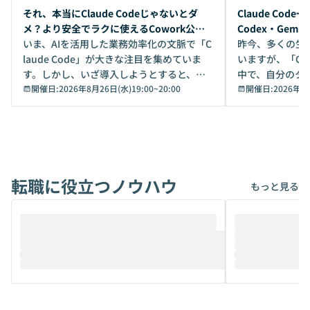
開催前
開催前
それ、本当にClaude Codeじゃないとダ
Claude Co
メ？より安全でラクに使えるCowork公開
Codex・Gem
デモ
いま、AIを活用した業務効率化の文脈で「C
昨今、多くの生
laude Code」が大きな注目を集めていま
いますが、「Code
す。しかし、いざ導入しようとすると、セ
中で、自分のタ
キュリティ面の懸念や権限管理のハードル
開催日:
2026年8月26日(水)19:00
~
20:00
いいのか」を自
開催日:
2026年8
から、気軽に使えないケースも多いのでは
か？ 「なんとなく誰かが良いと言っていた
ないでしょうか。 Coworkは、非エンジニ
から」「SNS
アでも簡単に安全に扱えるよう作られた機
ら」と、周りの
能です。そして実は、日常の業務領域であ
ている方も少な
れば「Coworkで十分にカバーできる」だ
Iのポテンシャル
転職に役立つノウハウ
けでなく、想像以上の範囲まで自動化でき
は、評判ではな
もっと見る
ることは、まだあまり知られていません。
ているAIを選ぶこ
そこで本イベントでは、メルカリで生成AI
もやり取りを重
推進を担当されているハヤカワ五味氏をお
まで文脈を忘れず
迎えし、Coworkを使った業務自動化の実
キストだけでな
際を、公開デモを交えてわかりやすくお伝
うときに一番打率が
えします。 前半のLTでは、ハヤカワ氏より
え、次々と新し
メルカリでの判断基準をもとに「なぜClau
それぞれの本当
de CodeはNGになりがちで、なぜCowork
スクごとに最適