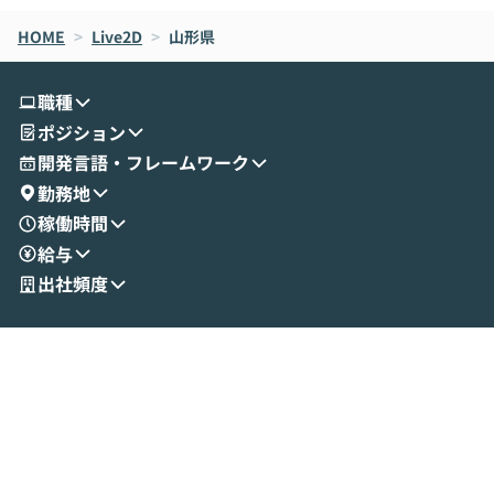
なら安全なのか」を解説いただいた上で、C
すのは至難の業です。 そこで
HOME
oworkの基本的な機能をご紹介いただきま
>
Live2D
>
山形県
は、LLMのフ
す。 続く公開デモでは、実際にCoworkを
ント構築の最前
使ってワークフローを構築する様子をお見
社松尾研究所の尾
職種
せいただきます。数分でワークフローが完
e・Codex・G
ポジション
成する手軽さや、Gmail等の外部サービス
分けの考え方を紐
とセキュアに連携できるポイントなど、実
使わなくなった
開発言語・フレームワーク
演を通じて具体的なイメージをお届けしま
らではの視点でお
勤務地
す。 後半のディスカッションでは、セキュ
のAIに絞るべ
稼働時間
リティの考え方や社内導入の進め方など、
迷っている方か
給与
現場目線でさらに深掘りしていきます。
最適化したい方
「自分の業務をAIで自動化してみたいけ
ご参加をお待ち
出社頻度
ど、何から始めればいいかわからない」と
いう方にこそ参加いただきたいイベントで
す。