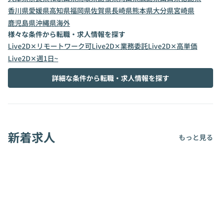
香川県
愛媛県
高知県
福岡県
佐賀県
長崎県
熊本県
大分県
宮崎県
鹿児島県
沖縄県
海外
様々な条件から転職・求人情報を探す
Live2D✕リモートワーク可
Live2D✕業務委託
Live2D✕高単価
Live2D✕週1日~
詳細な条件から転職・求人情報を探す
新着求人
もっと見る