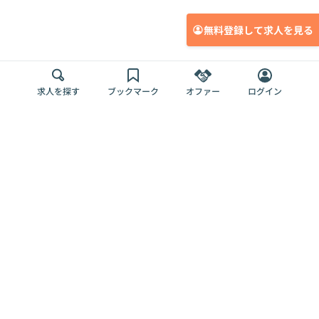
無料登録して求人を見る
求人を探す
ブックマーク
オファー
ログイン
メディア
サービス
キャリアアップ
採用担当者さま
各種媒体
を目指す
トップページ
Offers AI
Offers
ログイン
利用規約
新規登録・ロ
RPO
Magazine
プライバシー
グイン
Offers HR
予算型リテー
ポリシー
案件を探す
Magazine
導入事例
ナー
外部送信ツー
Offers 職務経
Offers デジタ
ルの一覧
歴
ル人材総研
お役立ち
人事AIコンサ
Offers AI
資料
ルティング