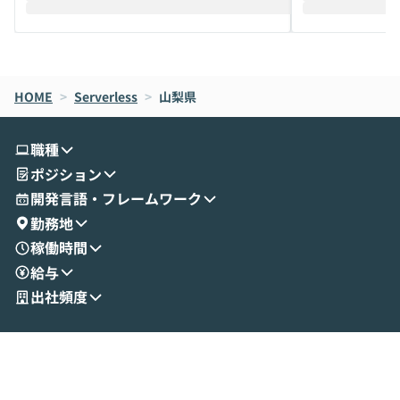
えします。 前半のLTでは、ハヤカワ氏より
え、次々と新し
メルカリでの判断基準をもとに「なぜClau
それぞれの本当
de CodeはNGになりがちで、なぜCowork
スクごとに最適
なら安全なのか」を解説いただいた上で、C
すのは至難の業です。 そこで
HOME
oworkの基本的な機能をご紹介いただきま
>
Serverless
>
山梨県
は、LLMのフ
す。 続く公開デモでは、実際にCoworkを
ント構築の最前
使ってワークフローを構築する様子をお見
社松尾研究所の尾
職種
せいただきます。数分でワークフローが完
e・Codex・G
ポジション
成する手軽さや、Gmail等の外部サービス
分けの考え方を紐
とセキュアに連携できるポイントなど、実
使わなくなった
開発言語・フレームワーク
演を通じて具体的なイメージをお届けしま
らではの視点でお
勤務地
す。 後半のディスカッションでは、セキュ
のAIに絞るべ
稼働時間
リティの考え方や社内導入の進め方など、
迷っている方か
給与
現場目線でさらに深掘りしていきます。
最適化したい方
「自分の業務をAIで自動化してみたいけ
ご参加をお待ち
出社頻度
ど、何から始めればいいかわからない」と
いう方にこそ参加いただきたいイベントで
す。