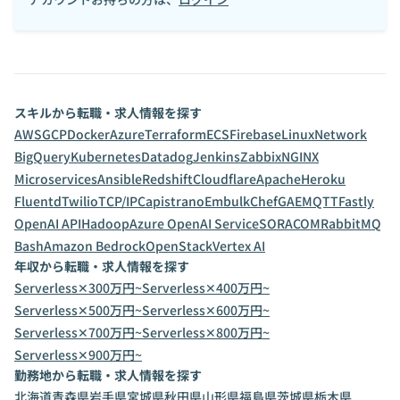
スキルから転職・求人情報を探す
AWS
GCP
Docker
Azure
Terraform
ECS
Firebase
Linux
Network
BigQuery
Kubernetes
Datadog
Jenkins
Zabbix
NGINX
Microservices
Ansible
Redshift
Cloudflare
Apache
Heroku
Fluentd
Twilio
TCP/IP
Capistrano
Embulk
Chef
GAE
MQTT
Fastly
OpenAI API
Hadoop
Azure OpenAI Service
SORACOM
RabbitMQ
Bash
Amazon Bedrock
OpenStack
Vertex AI
年収から転職・求人情報を探す
Serverless✕300万円~
Serverless✕400万円~
Serverless✕500万円~
Serverless✕600万円~
Serverless✕700万円~
Serverless✕800万円~
Serverless✕900万円~
勤務地から転職・求人情報を探す
北海道
青森県
岩手県
宮城県
秋田県
山形県
福島県
茨城県
栃木県