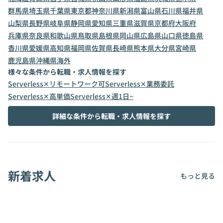
群馬県
埼玉県
千葉県
東京都
神奈川県
新潟県
富山県
石川県
福井県
山梨県
長野県
岐阜県
静岡県
愛知県
三重県
滋賀県
京都府
大阪府
兵庫県
奈良県
和歌山県
鳥取県
島根県
岡山県
広島県
山口県
徳島県
香川県
愛媛県
高知県
福岡県
佐賀県
長崎県
熊本県
大分県
宮崎県
鹿児島県
沖縄県
海外
様々な条件から転職・求人情報を探す
Serverless✕リモートワーク可
Serverless✕業務委託
Serverless✕高単価
Serverless✕週1日~
詳細な条件から転職・求人情報を探す
新着求人
もっと見る