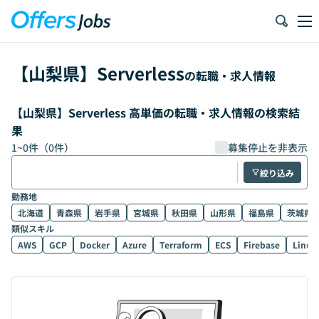
【
山梨県
】
Serverless
の転職・求人情報
【山梨県】Serverless 高単価の転職・求人情報の検索結
果
1
~
0
件（
0
件）
募集停止を非表示
絞り込み
勤務地
北海道
青森県
岩手県
宮城県
秋田県
山形県
福島県
茨城県
類似スキル
AWS
GCP
Docker
Azure
Terraform
ECS
Firebase
Linux