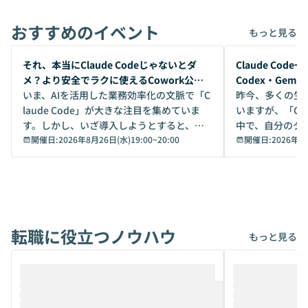
おすすめのイベント
もっと見る
開催前
開催前
それ、本当にClaude Codeじゃないとダ
Claude Co
メ？より安全でラクに使えるCowork公開
Codex・Gem
デモ
いま、AIを活用した業務効率化の文脈で「C
昨今、多くの生
laude Code」が大きな注目を集めていま
いますが、「Code
す。しかし、いざ導入しようとすると、セ
中で、自分のタ
キュリティ面の懸念や権限管理のハードル
開催日:
2026年8月26日(水)19:00
~
20:00
いいのか」を自
開催日:
2026年8
から、気軽に使えないケースも多いのでは
か？ 「なんとなく誰かが良いと言っていた
ないでしょうか。 Coworkは、非エンジニ
から」「SNS
アでも簡単に安全に扱えるよう作られた機
ら」と、周りの
能です。そして実は、日常の業務領域であ
ている方も少な
れば「Coworkで十分にカバーできる」だ
Iのポテンシャル
転職に役立つノウハウ
けでなく、想像以上の範囲まで自動化でき
は、評判ではな
もっと見る
ることは、まだあまり知られていません。
ているAIを選ぶこ
そこで本イベントでは、メルカリで生成AI
もやり取りを重
推進を担当されているハヤカワ五味氏をお
まで文脈を忘れず
迎えし、Coworkを使った業務自動化の実
キストだけでな
際を、公開デモを交えてわかりやすくお伝
うときに一番打率が