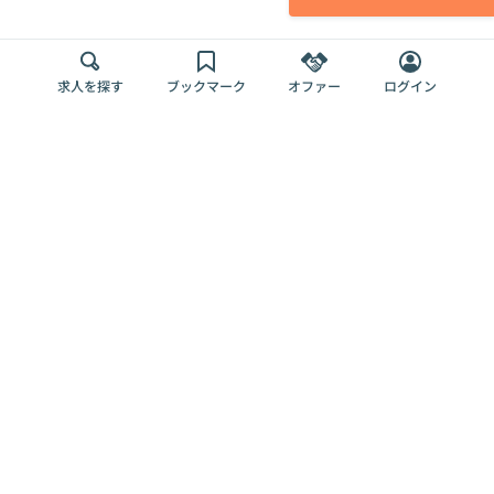
求人を探す
ブックマーク
オファー
ログイン
メディア
サービス
キャリアアップ
採用担当者さま
各種媒体
を目指す
トップページ
Offers AI
Offers
ログイン
利用規約
新規登録・ロ
RPO
Magazine
プライバシー
グイン
Offers HR
予算型リテー
ポリシー
案件を探す
Magazine
導入事例
ナー
外部送信ツー
Offers 職務経
Offers デジタ
ルの一覧
歴
ル人材総研
お役立ち
人事AIコンサ
Offers AI
資料
ルティング
Harness
企業を探す
よくある
求人掲載無料
イベント情報
ご質問
プラン