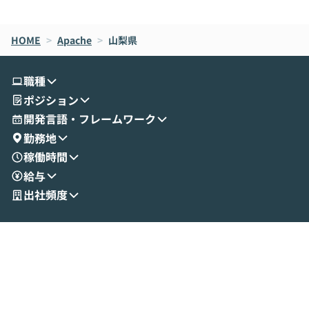
de CodeはNGになりがちで、なぜCowork
スクごとに最適
なら安全なのか」を解説いただいた上で、C
すのは至難の業です。 そこで
HOME
oworkの基本的な機能をご紹介いただきま
>
Apache
>
山梨県
は、LLMのフ
す。 続く公開デモでは、実際にCoworkを
ント構築の最前
使ってワークフローを構築する様子をお見
社松尾研究所の尾
職種
せいただきます。数分でワークフローが完
e・Codex・G
ポジション
成する手軽さや、Gmail等の外部サービス
分けの考え方を紐
とセキュアに連携できるポイントなど、実
使わなくなった
開発言語・フレームワーク
演を通じて具体的なイメージをお届けしま
らではの視点でお
勤務地
す。 後半のディスカッションでは、セキュ
のAIに絞るべ
稼働時間
リティの考え方や社内導入の進め方など、
迷っている方か
給与
現場目線でさらに深掘りしていきます。
最適化したい方
「自分の業務をAIで自動化してみたいけ
ご参加をお待ち
出社頻度
ど、何から始めればいいかわからない」と
いう方にこそ参加いただきたいイベントで
す。