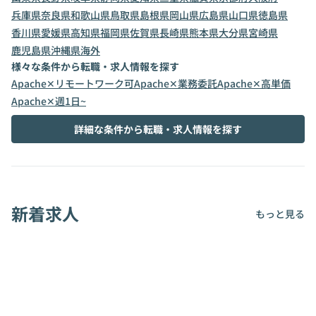
兵庫県
奈良県
和歌山県
鳥取県
島根県
岡山県
広島県
山口県
徳島県
香川県
愛媛県
高知県
福岡県
佐賀県
長崎県
熊本県
大分県
宮崎県
鹿児島県
沖縄県
海外
様々な条件から転職・求人情報を探す
Apache✕リモートワーク可
Apache✕業務委託
Apache✕高単価
Apache✕週1日~
詳細な条件から転職・求人情報を探す
新着求人
もっと見る