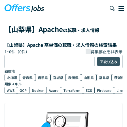
【
山梨県
】
Apache
の転職・求人情報
【山梨県】Apache 高単価の転職・求人情報の検索結果
1
~
0
件（
0
件）
募集停止を非表示
絞り込み
勤務地
北海道
青森県
岩手県
宮城県
秋田県
山形県
福島県
茨城県
類似スキル
AWS
GCP
Docker
Azure
Terraform
ECS
Firebase
Linux