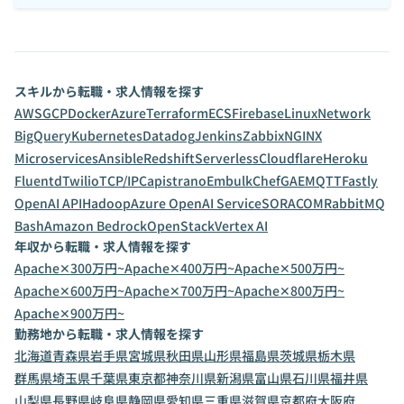
スキルから転職・求人情報を探す
AWS
GCP
Docker
Azure
Terraform
ECS
Firebase
Linux
Network
BigQuery
Kubernetes
Datadog
Jenkins
Zabbix
NGINX
Microservices
Ansible
Redshift
Serverless
Cloudflare
Heroku
Fluentd
Twilio
TCP/IP
Capistrano
Embulk
Chef
GAE
MQTT
Fastly
OpenAI API
Hadoop
Azure OpenAI Service
SORACOM
RabbitMQ
Bash
Amazon Bedrock
OpenStack
Vertex AI
年収から転職・求人情報を探す
Apache✕300万円~
Apache✕400万円~
Apache✕500万円~
Apache✕600万円~
Apache✕700万円~
Apache✕800万円~
Apache✕900万円~
勤務地から転職・求人情報を探す
北海道
青森県
岩手県
宮城県
秋田県
山形県
福島県
茨城県
栃木県
群馬県
埼玉県
千葉県
東京都
神奈川県
新潟県
富山県
石川県
福井県
山梨県
長野県
岐阜県
静岡県
愛知県
三重県
滋賀県
京都府
大阪府