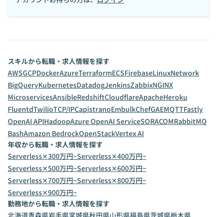
スキルから転職・求人情報を探す
AWS
GCP
Docker
Azure
Terraform
ECS
Firebase
Linux
Network
BigQuery
Kubernetes
Datadog
Jenkins
Zabbix
NGINX
Microservices
Ansible
Redshift
Cloudflare
Apache
Heroku
Fluentd
Twilio
TCP/IP
Capistrano
Embulk
Chef
GAE
MQTT
Fastly
OpenAI API
Hadoop
Azure OpenAI Service
SORACOM
RabbitMQ
Bash
Amazon Bedrock
OpenStack
Vertex AI
年収から転職・求人情報を探す
Serverless✕300万円~
Serverless✕400万円~
Serverless✕500万円~
Serverless✕600万円~
Serverless✕700万円~
Serverless✕800万円~
Serverless✕900万円~
勤務地から転職・求人情報を探す
北海道
青森県
岩手県
宮城県
秋田県
山形県
福島県
茨城県
栃木県