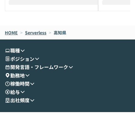
えします。 前半のLTでは、ハヤカワ氏より
え、次々と新し
メルカリでの判断基準をもとに「なぜClau
それぞれの本当
de CodeはNGになりがちで、なぜCowork
スクごとに最適
なら安全なのか」を解説いただいた上で、C
すのは至難の業です。 そこで
HOME
oworkの基本的な機能をご紹介いただきま
>
Serverless
>
高知県
は、LLMのフ
す。 続く公開デモでは、実際にCoworkを
ント構築の最前
使ってワークフローを構築する様子をお見
社松尾研究所の尾
職種
せいただきます。数分でワークフローが完
e・Codex・G
ポジション
成する手軽さや、Gmail等の外部サービス
分けの考え方を紐
とセキュアに連携できるポイントなど、実
使わなくなった
開発言語・フレームワーク
演を通じて具体的なイメージをお届けしま
らではの視点でお
勤務地
す。 後半のディスカッションでは、セキュ
のAIに絞るべ
稼働時間
リティの考え方や社内導入の進め方など、
迷っている方か
給与
現場目線でさらに深掘りしていきます。
最適化したい方
「自分の業務をAIで自動化してみたいけ
ご参加をお待ち
出社頻度
ど、何から始めればいいかわからない」と
いう方にこそ参加いただきたいイベントで
す。