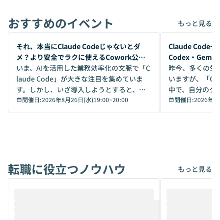
おすすめのイベント
もっと見る
開催前
開催前
それ、本当にClaude Codeじゃないとダ
Claude Co
メ？より安全でラクに使えるCowork公開
Codex・Gem
デモ
いま、AIを活用した業務効率化の文脈で「C
昨今、多くの生
laude Code」が大きな注目を集めていま
いますが、「Code
す。しかし、いざ導入しようとすると、セ
中で、自分のタ
キュリティ面の懸念や権限管理のハードル
開催日:
2026年8月26日(水)19:00
~
20:00
いいのか」を自
開催日:
2026年8
から、気軽に使えないケースも多いのでは
か？ 「なんとなく誰かが良いと言っていた
ないでしょうか。 Coworkは、非エンジニ
から」「SNS
アでも簡単に安全に扱えるよう作られた機
ら」と、周りの
能です。そして実は、日常の業務領域であ
ている方も少な
れば「Coworkで十分にカバーできる」だ
Iのポテンシャル
転職に役立つノウハウ
けでなく、想像以上の範囲まで自動化でき
は、評判ではな
もっと見る
ることは、まだあまり知られていません。
ているAIを選ぶこ
そこで本イベントでは、メルカリで生成AI
もやり取りを重
推進を担当されているハヤカワ五味氏をお
まで文脈を忘れず
迎えし、Coworkを使った業務自動化の実
キストだけでな
際を、公開デモを交えてわかりやすくお伝
うときに一番打率が