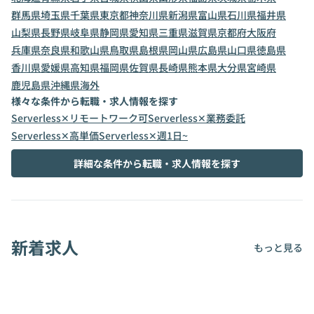
群馬県
埼玉県
千葉県
東京都
神奈川県
新潟県
富山県
石川県
福井県
山梨県
長野県
岐阜県
静岡県
愛知県
三重県
滋賀県
京都府
大阪府
兵庫県
奈良県
和歌山県
鳥取県
島根県
岡山県
広島県
山口県
徳島県
香川県
愛媛県
高知県
福岡県
佐賀県
長崎県
熊本県
大分県
宮崎県
鹿児島県
沖縄県
海外
様々な条件から転職・求人情報を探す
Serverless✕リモートワーク可
Serverless✕業務委託
Serverless✕高単価
Serverless✕週1日~
詳細な条件から転職・求人情報を探す
新着求人
もっと見る