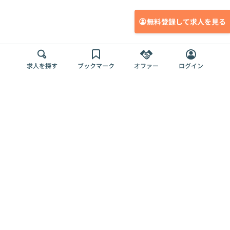
無料登録して求人を見る
求人を探す
ブックマーク
オファー
ログイン
メディア
サービス
キャリアアップ
採用担当者さま
各種媒体
を目指す
トップページ
Offers AI
Offers
ログイン
利用規約
新規登録・ロ
RPO
Magazine
プライバシー
グイン
Offers HR
予算型リテー
ポリシー
案件を探す
Magazine
導入事例
ナー
外部送信ツー
Offers 職務経
Offers デジタ
ルの一覧
歴
ル人材総研
お役立ち
人事AIコンサ
Offers AI
資料
ルティング