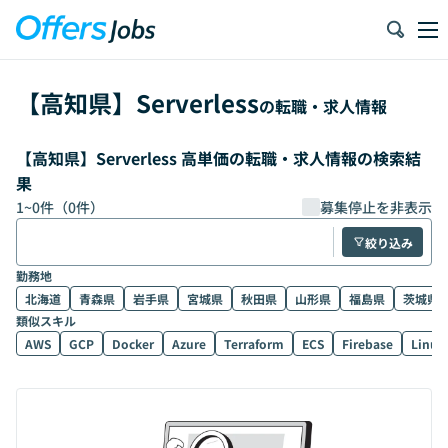
【
高知県
】
Serverless
の転職・求人情報
【高知県】Serverless 高単価の転職・求人情報の検索結
果
1
~
0
件（
0
件）
募集停止を非表示
絞り込み
勤務地
北海道
青森県
岩手県
宮城県
秋田県
山形県
福島県
茨城県
類似スキル
AWS
GCP
Docker
Azure
Terraform
ECS
Firebase
Linux