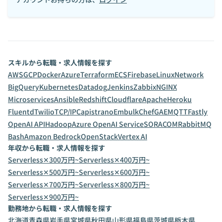
スキルから転職・求人情報を探す
AWS
GCP
Docker
Azure
Terraform
ECS
Firebase
Linux
Network
BigQuery
Kubernetes
Datadog
Jenkins
Zabbix
NGINX
Microservices
Ansible
Redshift
Cloudflare
Apache
Heroku
Fluentd
Twilio
TCP/IP
Capistrano
Embulk
Chef
GAE
MQTT
Fastly
OpenAI API
Hadoop
Azure OpenAI Service
SORACOM
RabbitMQ
Bash
Amazon Bedrock
OpenStack
Vertex AI
年収から転職・求人情報を探す
Serverless✕300万円~
Serverless✕400万円~
Serverless✕500万円~
Serverless✕600万円~
Serverless✕700万円~
Serverless✕800万円~
Serverless✕900万円~
勤務地から転職・求人情報を探す
北海道
青森県
岩手県
宮城県
秋田県
山形県
福島県
茨城県
栃木県