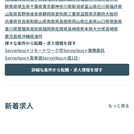
群馬県
埼玉県
千葉県
東京都
神奈川県
新潟県
富山県
石川県
福井県
山梨県
長野県
岐阜県
静岡県
愛知県
三重県
滋賀県
京都府
大阪府
兵庫県
奈良県
和歌山県
鳥取県
島根県
岡山県
広島県
山口県
徳島県
香川県
愛媛県
高知県
福岡県
佐賀県
長崎県
熊本県
大分県
宮崎県
鹿児島県
沖縄県
海外
様々な条件から転職・求人情報を探す
Serverless✕リモートワーク可
Serverless✕業務委託
Serverless✕高単価
Serverless✕週1日~
詳細な条件から転職・求人情報を探す
新着求人
もっと見る