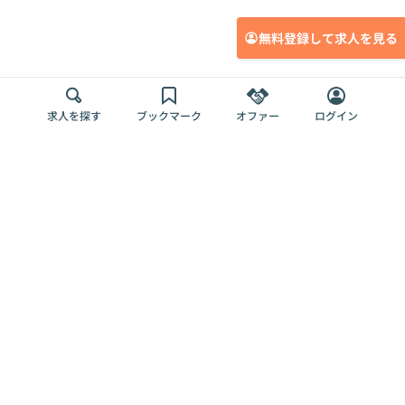
無料登録して求人を見る
求人を探す
ブックマーク
オファー
ログイン
メディア
サービス
キャリアアップ
採用担当者さま
各種媒体
を目指す
トップページ
Offers AI
Offers
ログイン
利用規約
新規登録・ロ
RPO
Magazine
プライバシー
グイン
Offers HR
予算型リテー
ポリシー
案件を探す
Magazine
導入事例
ナー
外部送信ツー
Offers 職務経
Offers デジタ
ルの一覧
歴
ル人材総研
お役立ち
人事AIコンサ
Offers AI
資料
ルティング