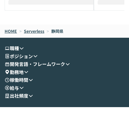
えします。 前半のLTでは、ハヤカワ氏より
え、次々と新し
メルカリでの判断基準をもとに「なぜClau
それぞれの本当
de CodeはNGになりがちで、なぜCowork
スクごとに最適
なら安全なのか」を解説いただいた上で、C
すのは至難の業です。 そこで
HOME
oworkの基本的な機能をご紹介いただきま
>
Serverless
>
静岡県
は、LLMのフ
す。 続く公開デモでは、実際にCoworkを
ント構築の最前
使ってワークフローを構築する様子をお見
社松尾研究所の尾
職種
せいただきます。数分でワークフローが完
e・Codex・G
ポジション
成する手軽さや、Gmail等の外部サービス
分けの考え方を紐
とセキュアに連携できるポイントなど、実
使わなくなった
開発言語・フレームワーク
演を通じて具体的なイメージをお届けしま
らではの視点でお
勤務地
す。 後半のディスカッションでは、セキュ
のAIに絞るべ
稼働時間
リティの考え方や社内導入の進め方など、
迷っている方か
給与
現場目線でさらに深掘りしていきます。
最適化したい方
「自分の業務をAIで自動化してみたいけ
ご参加をお待ち
出社頻度
ど、何から始めればいいかわからない」と
いう方にこそ参加いただきたいイベントで
す。