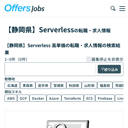
【
静岡県
】
Serverless
の転職・求人情報
【静岡県】Serverless 高単価の転職・求人情報の検索結
果
1
~
0
件（
0
件）
募集停止を非表示
絞り込み
勤務地
北海道
青森県
岩手県
宮城県
秋田県
山形県
福島県
茨城県
類似スキル
AWS
GCP
Docker
Azure
Terraform
ECS
Firebase
Linux