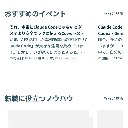
おすすめのイベント
もっと見る
開催前
開催前
それ、本当にClaude Codeじゃないとダ
Claude Co
メ？より安全でラクに使えるCowork公開
Codex・Gem
デモ
いま、AIを活用した業務効率化の文脈で「C
昨今、多くの生
laude Code」が大きな注目を集めていま
いますが、「Code
す。しかし、いざ導入しようとすると、セ
中で、自分のタ
キュリティ面の懸念や権限管理のハードル
開催日:
2026年8月26日(水)19:00
~
20:00
いいのか」を自
開催日:
2026年8
から、気軽に使えないケースも多いのでは
か？ 「なんとなく誰かが良いと言っていた
ないでしょうか。 Coworkは、非エンジニ
から」「SNS
アでも簡単に安全に扱えるよう作られた機
ら」と、周りの
能です。そして実は、日常の業務領域であ
ている方も少な
れば「Coworkで十分にカバーできる」だ
Iのポテンシャル
転職に役立つノウハウ
けでなく、想像以上の範囲まで自動化でき
は、評判ではな
もっと見る
ることは、まだあまり知られていません。
ているAIを選ぶこ
そこで本イベントでは、メルカリで生成AI
もやり取りを重
推進を担当されているハヤカワ五味氏をお
まで文脈を忘れず
迎えし、Coworkを使った業務自動化の実
キストだけでな
際を、公開デモを交えてわかりやすくお伝
うときに一番打率が