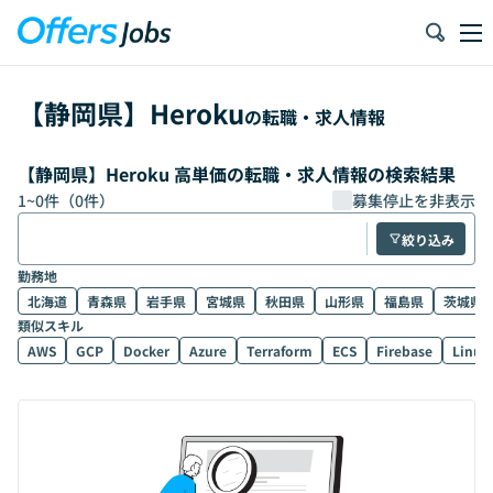
【
静岡県
】
Heroku
の転職・求人情報
【静岡県】Heroku 高単価の転職・求人情報の検索結果
1
~
0
件（
0
件）
募集停止を非表示
絞り込み
勤務地
北海道
青森県
岩手県
宮城県
秋田県
山形県
福島県
茨城県
類似スキル
AWS
GCP
Docker
Azure
Terraform
ECS
Firebase
Linux