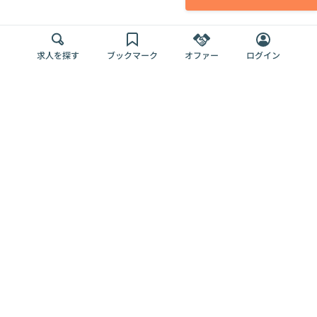
求人を探す
ブックマーク
オファー
ログイン
メディア
サービス
キャリアアップ
採用担当者さま
各種媒体
を目指す
トップページ
Offers AI
Offers
ログイン
利用規約
新規登録・ロ
RPO
Magazine
プライバシー
グイン
Offers HR
予算型リテー
ポリシー
案件を探す
Magazine
導入事例
ナー
外部送信ツー
Offers 職務経
Offers デジタ
ルの一覧
歴
ル人材総研
お役立ち
人事AIコンサ
Offers AI
資料
ルティング
Harness
企業を探す
よくある
求人掲載無料
イベント情報
ご質問
プラン