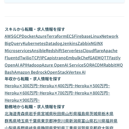
スキルから転職・求人情報を探す
AWS
GCP
Docker
Azure
Terraform
ECS
Firebase
Linux
Network
BigQuery
Kubernetes
Datadog
Jenkins
Zabbix
NGINX
Microservices
Ansible
Redshift
Serverless
Cloudflare
Apache
Fluentd
Twilio
TCP/IP
Capistrano
Embulk
Chef
GAE
MQTT
Fastly
OpenAI API
Hadoop
Azure OpenAI Service
SORACOM
RabbitMQ
Bash
Amazon Bedrock
OpenStack
Vertex AI
年収から転職・求人情報を探す
Heroku✕300万円~
Heroku✕400万円~
Heroku✕500万円~
Heroku✕600万円~
Heroku✕700万円~
Heroku✕800万円~
Heroku✕900万円~
勤務地から転職・求人情報を探す
北海道
青森県
岩手県
宮城県
秋田県
山形県
福島県
茨城県
栃木県
群馬県
埼玉県
千葉県
東京都
神奈川県
新潟県
富山県
石川県
福井県
山梨県
長野県
岐阜県
静岡県
愛知県
三重県
滋賀県
京都府
大阪府