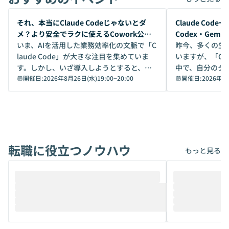
開催前
開催前
それ、本当にClaude Codeじゃないとダ
Claude Co
メ？より安全でラクに使えるCowork公開
Codex・Gem
デモ
いま、AIを活用した業務効率化の文脈で「C
昨今、多くの生
laude Code」が大きな注目を集めていま
いますが、「Code
す。しかし、いざ導入しようとすると、セ
中で、自分のタ
キュリティ面の懸念や権限管理のハードル
開催日:
2026年8月26日(水)19:00
~
20:00
いいのか」を自
開催日:
2026年8
から、気軽に使えないケースも多いのでは
か？ 「なんとなく誰かが良いと言っていた
ないでしょうか。 Coworkは、非エンジニ
から」「SNS
アでも簡単に安全に扱えるよう作られた機
ら」と、周りの
能です。そして実は、日常の業務領域であ
ている方も少な
れば「Coworkで十分にカバーできる」だ
Iのポテンシャル
転職に役立つノウハウ
けでなく、想像以上の範囲まで自動化でき
は、評判ではな
もっと見る
ることは、まだあまり知られていません。
ているAIを選ぶこ
そこで本イベントでは、メルカリで生成AI
もやり取りを重
推進を担当されているハヤカワ五味氏をお
まで文脈を忘れず
迎えし、Coworkを使った業務自動化の実
キストだけでな
際を、公開デモを交えてわかりやすくお伝
うときに一番打率が
えします。 前半のLTでは、ハヤカワ氏より
え、次々と新し
メルカリでの判断基準をもとに「なぜClau
それぞれの本当