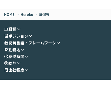
de CodeはNGになりがちで、なぜCowork
スクごとに最適
なら安全なのか」を解説いただいた上で、C
すのは至難の業です。 そこで
HOME
oworkの基本的な機能をご紹介いただきま
>
Heroku
>
静岡県
は、LLMのフ
す。 続く公開デモでは、実際にCoworkを
ント構築の最前
使ってワークフローを構築する様子をお見
社松尾研究所の尾
職種
せいただきます。数分でワークフローが完
e・Codex・G
ポジション
成する手軽さや、Gmail等の外部サービス
分けの考え方を紐
とセキュアに連携できるポイントなど、実
使わなくなった
開発言語・フレームワーク
演を通じて具体的なイメージをお届けしま
らではの視点でお
勤務地
す。 後半のディスカッションでは、セキュ
のAIに絞るべ
稼働時間
リティの考え方や社内導入の進め方など、
迷っている方か
給与
現場目線でさらに深掘りしていきます。
最適化したい方
「自分の業務をAIで自動化してみたいけ
ご参加をお待ち
出社頻度
ど、何から始めればいいかわからない」と
いう方にこそ参加いただきたいイベントで
す。