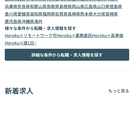
兵庫県
奈良県
和歌山県
鳥取県
島根県
岡山県
広島県
山口県
徳島県
香川県
愛媛県
高知県
福岡県
佐賀県
長崎県
熊本県
大分県
宮崎県
鹿児島県
沖縄県
海外
様々な条件から転職・求人情報を探す
Heroku✕リモートワーク可
Heroku✕業務委託
Heroku✕高単価
Heroku✕週1日~
詳細な条件から転職・求人情報を探す
新着求人
もっと見る