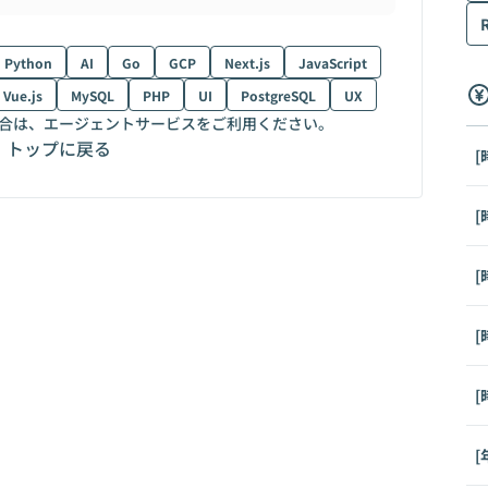
Python
AI
Go
GCP
Next.js
JavaScript
Vue.js
MySQL
PHP
UI
PostgreSQL
UX
合は、エージェントサービスをご利用ください。
トップに戻る
[
[
[
[
[
[