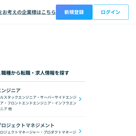
をお考えの企業様はこちら
新規登録
ログイン
職種から転職・求人情報を探す
エンジニア
都
神奈川県
新潟県
富山県
石川県
福井県
山梨県
長野県
岐阜
ルスタックエンジニア・サーバーサイドエンジ
ア・フロントエンドエンジニア・インフラエン
Datadog
Jenkins
Zabbix
NGINX
Microservices
Ansible
Re
ニア
他
プロジェクトマネジメント
ロジェクトマネージャー・プロダクトマネージ