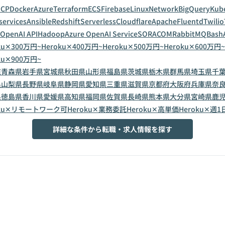
GCP
Docker
Azure
Terraform
ECS
Firebase
Linux
Network
BigQuery
Kub
services
Ansible
Redshift
Serverless
Cloudflare
Apache
Fluentd
Twilio
OpenAI API
Hadoop
Azure OpenAI Service
SORACOM
RabbitMQ
Bash
ku✕300万円~
Heroku✕400万円~
Heroku✕500万円~
Heroku✕600万円~
ku✕900万円~
道
青森県
岩手県
宮城県
秋田県
山形県
福島県
茨城県
栃木県
群馬県
埼玉県
千
県
山梨県
長野県
岐阜県
静岡県
愛知県
三重県
滋賀県
京都府
大阪府
兵庫県
奈
県
徳島県
香川県
愛媛県
高知県
福岡県
佐賀県
長崎県
熊本県
大分県
宮崎県
鹿
oku✕リモートワーク可
Heroku✕業務委託
Heroku✕高単価
Heroku✕週1
詳細な条件から転職・求人情報を探す