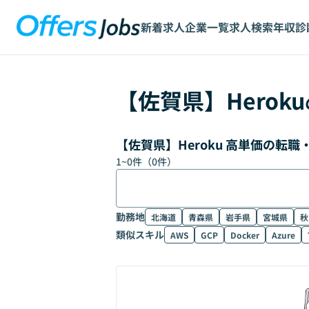
新着求人
企業一覧
求人検索
年収診
【
佐賀県
】
Heroku
【佐賀県】Heroku 高単価の転
1
~
0
件（
0
件）
勤務地
北海道
青森県
岩手県
宮城県
秋
類似スキル
AWS
GCP
Docker
Azure