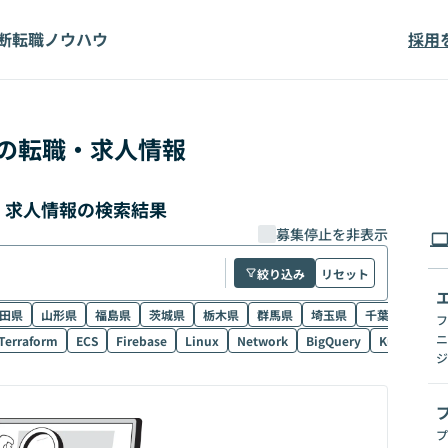
断
転職ノウハウ
採用
の転職・求人情報
職・求人情報の検索結果
募集停止を非表示
絞り込み
リセット
田県
山形県
福島県
茨城県
栃木県
群馬県
埼玉県
千葉県
東京
フ
ニ
Terraform
ECS
Firebase
Linux
Network
BigQuery
Kubernetes
ジ
プ