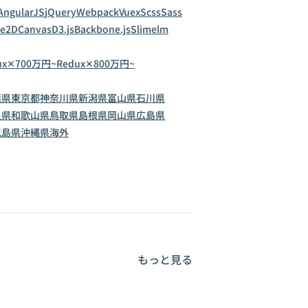
AngularJS
jQuery
Webpack
Vuex
Scss
Sass
ve2D
Canvas
D3.js
Backbone.js
Slim
elm
ux✕700万円~
Redux✕800万円~
葉県
東京都
神奈川県
新潟県
富山県
石川県
良県
和歌山県
鳥取県
島根県
岡山県
広島県
児島県
沖縄県
海外
もっと見る