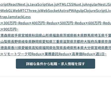
cript
React
Next.js
JavaScript
Vue.js
HTML
CSS
Nuxt.js
Angular
NestJS
e
WebGL
WebRTC
Three.js
WebSocket
Astro
PWA
gulp
ClojureScript
Li
trap
Jamstack
Less
x✕300万円~
Redux✕400万円~
Redux✕500万円~
Redux✕600万円~
Red
x✕900万円~
道
青森県
岩手県
宮城県
秋田県
山形県
福島県
茨城県
栃木県
群馬県
埼玉県
千
県
山梨県
長野県
岐阜県
静岡県
愛知県
三重県
滋賀県
京都府
大阪府
兵庫県
奈
県
徳島県
香川県
愛媛県
高知県
福岡県
佐賀県
長崎県
熊本県
大分県
宮崎県
鹿
ux✕リモートワーク可
Redux✕業務委託
Redux✕高単価
Redux✕週1日~
詳細な条件から転職・求人情報を探す