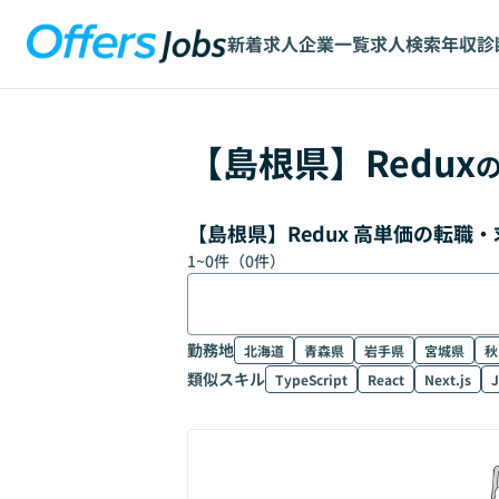
新着求人
企業一覧
求人検索
年収診
【
島根県
】
Redux
【島根県】Redux 高単価の転職
1
~
0
件（
0
件）
勤務地
北海道
青森県
岩手県
宮城県
秋
類似スキル
TypeScript
React
Next.js
J