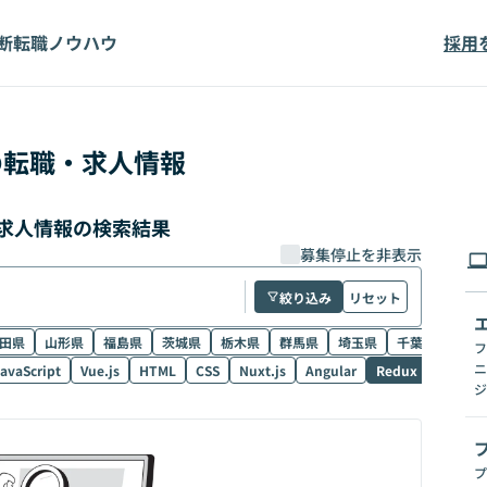
断
転職ノウハウ
採用
の転職・求人情報
・求人情報の検索結果
募集停止を非表示
絞り込み
リセット
田県
山形県
福島県
茨城県
栃木県
群馬県
埼玉県
千葉県
東京
フ
ニ
avaScript
Vue.js
HTML
CSS
Nuxt.js
Angular
Redux
NestJS
ジ
プ