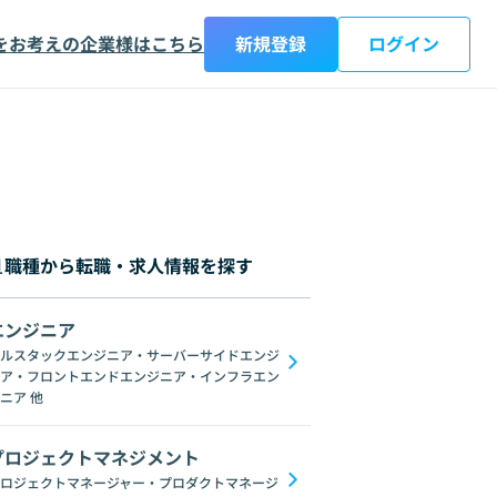
をお考えの企業様はこちら
新規登録
ログイン
職種から転職・求人情報を探す
エンジニア
都
神奈川県
新潟県
富山県
石川県
福井県
山梨県
長野県
岐阜
ルスタックエンジニア・サーバーサイドエンジ
ア・フロントエンドエンジニア・インフラエン
AngularJS
jQuery
Webpack
Vuex
Scss
Sass
Svelte
WebG
ニア
他
プロジェクトマネジメント
ロジェクトマネージャー・プロダクトマネージ