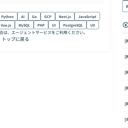
Python
AI
Go
GCP
Next.js
JavaScript
Vue.js
MySQL
PHP
UI
PostgreSQL
UX
合は、エージェントサービスをご利用ください。
トップに戻る
[
[
[
[
[
[