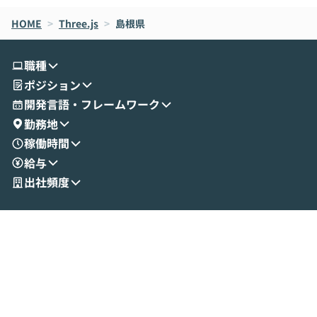
なら安全なのか」を解説いただいた上で、C
すのは至難の業です。 そこで
HOME
oworkの基本的な機能をご紹介いただきま
>
Three.js
>
島根県
は、LLMのフ
す。 続く公開デモでは、実際にCoworkを
ント構築の最前
使ってワークフローを構築する様子をお見
社松尾研究所の尾
職種
せいただきます。数分でワークフローが完
e・Codex・G
ポジション
成する手軽さや、Gmail等の外部サービス
分けの考え方を紐
とセキュアに連携できるポイントなど、実
使わなくなった
開発言語・フレームワーク
演を通じて具体的なイメージをお届けしま
らではの視点でお
勤務地
す。 後半のディスカッションでは、セキュ
のAIに絞るべ
稼働時間
リティの考え方や社内導入の進め方など、
迷っている方か
給与
現場目線でさらに深掘りしていきます。
最適化したい方
「自分の業務をAIで自動化してみたいけ
ご参加をお待ち
出社頻度
ど、何から始めればいいかわからない」と
いう方にこそ参加いただきたいイベントで
す。