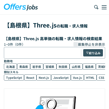
【
島根県
】
Three.js
の転職・求人情報
【島根県】Three.js 高単価の転職・求人情報の検索結果
1
~
0
件（
0
件）
募集停止を非表示
絞り込み
勤務地
北海道
青森県
岩手県
宮城県
秋田県
山形県
福島県
茨城県
類似スキル
TypeScript
React
Next.js
JavaScript
Vue.js
HTML
CSS