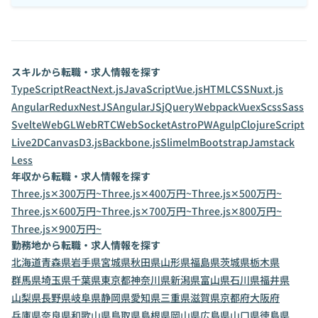
スキルから転職・求人情報を探す
TypeScript
React
Next.js
JavaScript
Vue.js
HTML
CSS
Nuxt.js
Angular
Redux
NestJS
AngularJS
jQuery
Webpack
Vuex
Scss
Sass
Svelte
WebGL
WebRTC
WebSocket
Astro
PWA
gulp
ClojureScript
Live2D
Canvas
D3.js
Backbone.js
Slim
elm
Bootstrap
Jamstack
Less
年収から転職・求人情報を探す
Three.js✕300万円~
Three.js✕400万円~
Three.js✕500万円~
Three.js✕600万円~
Three.js✕700万円~
Three.js✕800万円~
Three.js✕900万円~
勤務地から転職・求人情報を探す
北海道
青森県
岩手県
宮城県
秋田県
山形県
福島県
茨城県
栃木県
群馬県
埼玉県
千葉県
東京都
神奈川県
新潟県
富山県
石川県
福井県
山梨県
長野県
岐阜県
静岡県
愛知県
三重県
滋賀県
京都府
大阪府
兵庫県
奈良県
和歌山県
鳥取県
島根県
岡山県
広島県
山口県
徳島県