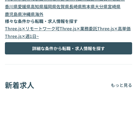
香川県
愛媛県
高知県
福岡県
佐賀県
長崎県
熊本県
大分県
宮崎県
鹿児島県
沖縄県
海外
様々な条件から転職・求人情報を探す
Three.js✕リモートワーク可
Three.js✕業務委託
Three.js✕高単価
Three.js✕週1日~
詳細な条件から転職・求人情報を探す
新着求人
もっと見る