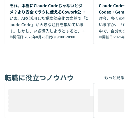
開催前
開催前
それ、本当にClaude Codeじゃないとダ
Claude Co
メ？より安全でラクに使えるCowork公開
Codex・Gem
デモ
いま、AIを活用した業務効率化の文脈で「C
昨今、多くの生
laude Code」が大きな注目を集めていま
いますが、「Code
す。しかし、いざ導入しようとすると、セ
中で、自分のタ
キュリティ面の懸念や権限管理のハードル
開催日:
2026年8月26日(水)19:00
~
20:00
いいのか」を自
開催日:
2026年8
から、気軽に使えないケースも多いのでは
か？ 「なんとなく誰かが良いと言っていた
ないでしょうか。 Coworkは、非エンジニ
から」「SNS
アでも簡単に安全に扱えるよう作られた機
ら」と、周りの
能です。そして実は、日常の業務領域であ
ている方も少な
れば「Coworkで十分にカバーできる」だ
Iのポテンシャル
転職に役立つノウハウ
けでなく、想像以上の範囲まで自動化でき
は、評判ではな
もっと見る
ることは、まだあまり知られていません。
ているAIを選ぶこ
そこで本イベントでは、メルカリで生成AI
もやり取りを重
推進を担当されているハヤカワ五味氏をお
まで文脈を忘れず
迎えし、Coworkを使った業務自動化の実
キストだけでな
際を、公開デモを交えてわかりやすくお伝
うときに一番打率が
えします。 前半のLTでは、ハヤカワ氏より
え、次々と新し
メルカリでの判断基準をもとに「なぜClau
それぞれの本当
de CodeはNGになりがちで、なぜCowork
スクごとに最適