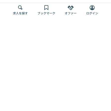
求人を探す
ブックマーク
オファー
ログイン
メディア
サービス
キャリアアップ
採用担当者さま
各種媒体
を目指す
トップページ
Offers AI
Offers
ログイン
利用規約
新規登録・ロ
RPO
Magazine
プライバシー
グイン
Offers HR
予算型リテー
ポリシー
案件を探す
Magazine
導入事例
ナー
外部送信ツー
Offers 職務経
Offers デジタ
ルの一覧
歴
ル人材総研
お役立ち
人事AIコンサ
Offers AI
資料
ルティング
Harness
企業を探す
よくある
求人掲載無料
イベント情報
ご質問
プラン
ヘルプページ