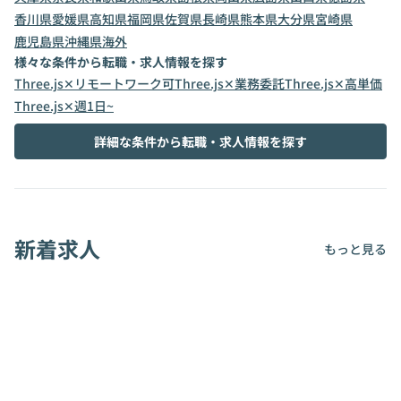
香川県
愛媛県
高知県
福岡県
佐賀県
長崎県
熊本県
大分県
宮崎県
鹿児島県
沖縄県
海外
様々な条件から転職・求人情報を探す
Three.js✕リモートワーク可
Three.js✕業務委託
Three.js✕高単価
Three.js✕週1日~
詳細な条件から転職・求人情報を探す
新着求人
もっと見る