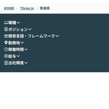
なら安全なのか」を解説いただいた上で、C
すのは至難の業です。 そこで
HOME
oworkの基本的な機能をご紹介いただきま
>
Three.js
>
青森県
は、LLMのフ
す。 続く公開デモでは、実際にCoworkを
ント構築の最前
使ってワークフローを構築する様子をお見
社松尾研究所の尾
職種
せいただきます。数分でワークフローが完
e・Codex・G
ポジション
成する手軽さや、Gmail等の外部サービス
分けの考え方を紐
とセキュアに連携できるポイントなど、実
使わなくなった
開発言語・フレームワーク
演を通じて具体的なイメージをお届けしま
らではの視点でお
勤務地
す。 後半のディスカッションでは、セキュ
のAIに絞るべ
稼働時間
リティの考え方や社内導入の進め方など、
迷っている方か
給与
現場目線でさらに深掘りしていきます。
最適化したい方
「自分の業務をAIで自動化してみたいけ
ご参加をお待ち
出社頻度
ど、何から始めればいいかわからない」と
いう方にこそ参加いただきたいイベントで
す。