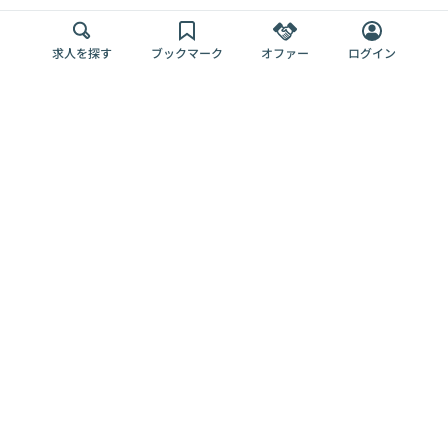
求人を探す
ブックマーク
オファー
ログイン
メディア
サービス
キャリアアップ
採用担当者さま
各種媒体
を目指す
トップページ
Offers AI
Offers
ログイン
利用規約
新規登録・ロ
RPO
Magazine
プライバシー
グイン
Offers HR
予算型リテー
ポリシー
案件を探す
Magazine
導入事例
ナー
外部送信ツー
Offers 職務経
Offers デジタ
ルの一覧
歴
ル人材総研
お役立ち
人事AIコンサ
Offers AI
資料
ルティング
Harness
企業を探す
よくある
求人掲載無料
イベント情報
ご質問
プラン
ヘルプページ