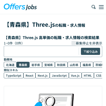
【
青森県
】
Three.js
の転職・求人情報
【青森県】Three.js 高単価の転職・求人情報の検索結果
1
~
0
件（
0
件）
募集停止を非表示
絞り込み
勤務地
北海道
青森県
岩手県
宮城県
秋田県
山形県
福島県
茨城県
類似スキル
TypeScript
React
Next.js
JavaScript
Vue.js
HTML
CSS