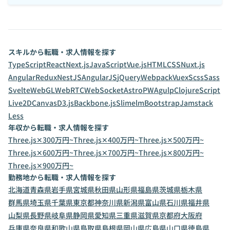
スキルから転職・求人情報を探す
TypeScript
React
Next.js
JavaScript
Vue.js
HTML
CSS
Nuxt.js
Angular
Redux
NestJS
AngularJS
jQuery
Webpack
Vuex
Scss
Sass
Svelte
WebGL
WebRTC
WebSocket
Astro
PWA
gulp
ClojureScript
Live2D
Canvas
D3.js
Backbone.js
Slim
elm
Bootstrap
Jamstack
Less
年収から転職・求人情報を探す
Three.js✕300万円~
Three.js✕400万円~
Three.js✕500万円~
Three.js✕600万円~
Three.js✕700万円~
Three.js✕800万円~
Three.js✕900万円~
勤務地から転職・求人情報を探す
北海道
青森県
岩手県
宮城県
秋田県
山形県
福島県
茨城県
栃木県
群馬県
埼玉県
千葉県
東京都
神奈川県
新潟県
富山県
石川県
福井県
山梨県
長野県
岐阜県
静岡県
愛知県
三重県
滋賀県
京都府
大阪府
兵庫県
奈良県
和歌山県
鳥取県
島根県
岡山県
広島県
山口県
徳島県