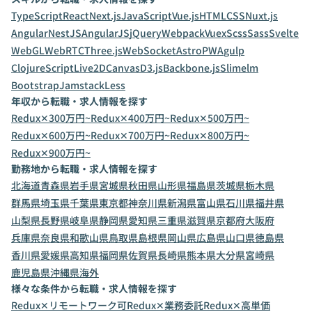
TypeScript
React
Next.js
JavaScript
Vue.js
HTML
CSS
Nuxt.js
Angular
NestJS
AngularJS
jQuery
Webpack
Vuex
Scss
Sass
Svelte
WebGL
WebRTC
Three.js
WebSocket
Astro
PWA
gulp
ClojureScript
Live2D
Canvas
D3.js
Backbone.js
Slim
elm
Bootstrap
Jamstack
Less
年収から転職・求人情報を探す
Redux✕300万円~
Redux✕400万円~
Redux✕500万円~
Redux✕600万円~
Redux✕700万円~
Redux✕800万円~
Redux✕900万円~
勤務地から転職・求人情報を探す
北海道
青森県
岩手県
宮城県
秋田県
山形県
福島県
茨城県
栃木県
群馬県
埼玉県
千葉県
東京都
神奈川県
新潟県
富山県
石川県
福井県
山梨県
長野県
岐阜県
静岡県
愛知県
三重県
滋賀県
京都府
大阪府
兵庫県
奈良県
和歌山県
鳥取県
島根県
岡山県
広島県
山口県
徳島県
香川県
愛媛県
高知県
福岡県
佐賀県
長崎県
熊本県
大分県
宮崎県
鹿児島県
沖縄県
海外
様々な条件から転職・求人情報を探す
Redux✕リモートワーク可
Redux✕業務委託
Redux✕高単価