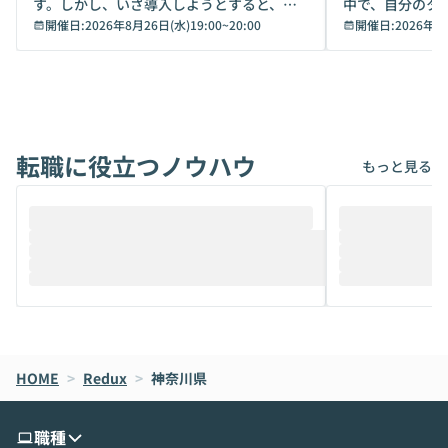
す。しかし、いざ導入しようとすると、セ
中で、自分のタ
キュリティ面の懸念や権限管理のハードル
開催日:
2026年8月26日(水)19:00
~
20:00
いいのか」を自
開催日:
2026年8
から、気軽に使えないケースも多いのでは
か？ 「なんとなく誰かが良いと言っていた
ないでしょうか。 Coworkは、非エンジニ
から」「SNS
アでも簡単に安全に扱えるよう作られた機
ら」と、周りの
能です。そして実は、日常の業務領域であ
ている方も少な
れば「Coworkで十分にカバーできる」だ
Iのポテンシャル
転職に役立つノウハウ
けでなく、想像以上の範囲まで自動化でき
は、評判ではな
もっと見る
ることは、まだあまり知られていません。
ているAIを選ぶこ
そこで本イベントでは、メルカリで生成AI
もやり取りを重
推進を担当されているハヤカワ五味氏をお
まで文脈を忘れず
迎えし、Coworkを使った業務自動化の実
キストだけでな
際を、公開デモを交えてわかりやすくお伝
うときに一番打率が
えします。 前半のLTでは、ハヤカワ氏より
え、次々と新し
メルカリでの判断基準をもとに「なぜClau
それぞれの本当
de CodeはNGになりがちで、なぜCowork
スクごとに最適
なら安全なのか」を解説いただいた上で、C
すのは至難の業です。 そこで
HOME
oworkの基本的な機能をご紹介いただきま
>
Redux
>
神奈川県
は、LLMのフ
す。 続く公開デモでは、実際にCoworkを
ント構築の最前
使ってワークフローを構築する様子をお見
社松尾研究所の尾
職種
せいただきます。数分でワークフローが完
e・Codex・G