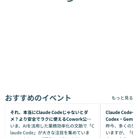
おすすめのイベント
もっと見る
開催前
開催前
それ、本当にClaude Codeじゃないとダ
Claude Co
メ？より安全でラクに使えるCowork公開
Codex・Gem
デモ
いま、AIを活用した業務効率化の文脈で「C
昨今、多くの生
laude Code」が大きな注目を集めていま
いますが、「Code