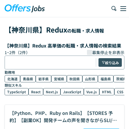
【
神奈川県
】
Redux
の転職・求人情報
【神奈川県】Redux 高単価の転職・求人情報の検索結果
1
~
2
件（
2
件）
募集停止を非表示
絞り込み
勤務地
北海道
青森県
岩手県
宮城県
秋田県
山形県
福島県
茨城県
類似スキル
TypeScript
React
Next.js
JavaScript
Vue.js
HTML
CSS
【Python、PHP、Ruby on Rails】【STORES 予
約】【副業OK】開発チームの声を聞きながらSLI/SL
Oを定義し、ユーザーに価値を届ける開発チームSRE