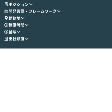
ポジション
成する手軽さや、Gmail等の外部サービス
分けの考え方を紐
とセキュアに連携できるポイントなど、実
使わなくなった
開発言語・フレームワーク
演を通じて具体的なイメージをお届けしま
らではの視点でお
勤務地
す。 後半のディスカッションでは、セキュ
のAIに絞るべ
稼働時間
リティの考え方や社内導入の進め方など、
迷っている方か
給与
現場目線でさらに深掘りしていきます。
最適化したい方
「自分の業務をAIで自動化してみたいけ
ご参加をお待ち
出社頻度
ど、何から始めればいいかわからない」と
いう方にこそ参加いただきたいイベントで
す。