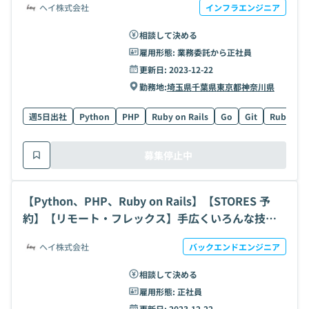
ヘイ株式会社
インフラエンジニア
の求人・案件
相談して決める
雇用形態:
業務委託から正社員
更新日:
2023-12-22
勤務地:
埼玉県
千葉県
東京都
神奈川県
週5日出社
Python
PHP
Ruby on Rails
Go
Git
Ruby
募集停止中
【Python、PHP、Ruby on Rails】【STORES 予
約】【リモート・フレックス】手広くいろんな技術
に携わる｜SaaS拡大フェーズ1→10を経験できる開
ヘイ株式会社
バックエンドエンジニア
発ポジションの求人・案件
相談して決める
雇用形態:
正社員
更新日:
2023-12-22