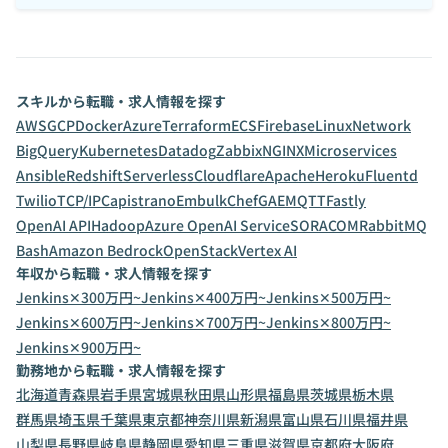
スキルから転職・求人情報を探す
AWS
GCP
Docker
Azure
Terraform
ECS
Firebase
Linux
Network
BigQuery
Kubernetes
Datadog
Zabbix
NGINX
Microservices
Ansible
Redshift
Serverless
Cloudflare
Apache
Heroku
Fluentd
Twilio
TCP/IP
Capistrano
Embulk
Chef
GAE
MQTT
Fastly
OpenAI API
Hadoop
Azure OpenAI Service
SORACOM
RabbitMQ
Bash
Amazon Bedrock
OpenStack
Vertex AI
年収から転職・求人情報を探す
Jenkins✕300万円~
Jenkins✕400万円~
Jenkins✕500万円~
Jenkins✕600万円~
Jenkins✕700万円~
Jenkins✕800万円~
Jenkins✕900万円~
勤務地から転職・求人情報を探す
北海道
青森県
岩手県
宮城県
秋田県
山形県
福島県
茨城県
栃木県
群馬県
埼玉県
千葉県
東京都
神奈川県
新潟県
富山県
石川県
福井県
山梨県
長野県
岐阜県
静岡県
愛知県
三重県
滋賀県
京都府
大阪府