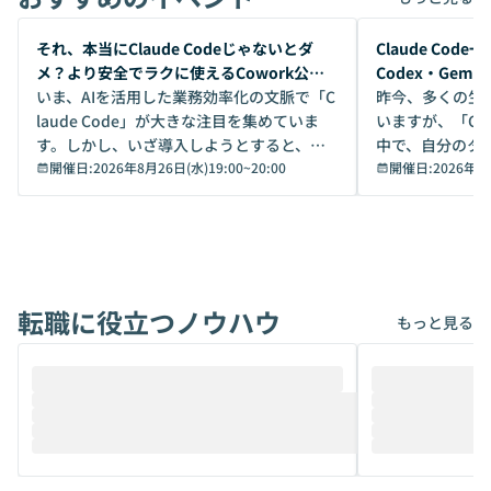
開催前
開催前
それ、本当にClaude Codeじゃないとダ
Claude Co
メ？より安全でラクに使えるCowork公開
Codex・Gem
デモ
いま、AIを活用した業務効率化の文脈で「C
昨今、多くの生
laude Code」が大きな注目を集めていま
いますが、「Code
す。しかし、いざ導入しようとすると、セ
中で、自分のタ
キュリティ面の懸念や権限管理のハードル
開催日:
2026年8月26日(水)19:00
~
20:00
いいのか」を自
開催日:
2026年8
から、気軽に使えないケースも多いのでは
か？ 「なんとなく誰かが良いと言っていた
ないでしょうか。 Coworkは、非エンジニ
から」「SNS
アでも簡単に安全に扱えるよう作られた機
ら」と、周りの
能です。そして実は、日常の業務領域であ
ている方も少な
れば「Coworkで十分にカバーできる」だ
Iのポテンシャル
転職に役立つノウハウ
けでなく、想像以上の範囲まで自動化でき
は、評判ではな
もっと見る
ることは、まだあまり知られていません。
ているAIを選ぶこ
そこで本イベントでは、メルカリで生成AI
もやり取りを重
推進を担当されているハヤカワ五味氏をお
まで文脈を忘れず
迎えし、Coworkを使った業務自動化の実
キストだけでな
際を、公開デモを交えてわかりやすくお伝
うときに一番打率が
えします。 前半のLTでは、ハヤカワ氏より
え、次々と新し
メルカリでの判断基準をもとに「なぜClau
それぞれの本当