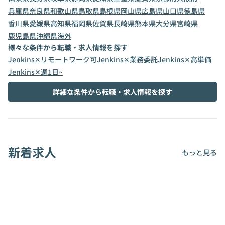
兵庫県
奈良県
和歌山県
鳥取県
島根県
岡山県
広島県
山口県
徳島県
香川県
愛媛県
高知県
福岡県
佐賀県
長崎県
熊本県
大分県
宮崎県
鹿児島県
沖縄県
海外
様々な条件から転職・求人情報を探す
Jenkins✕リモートワーク可
Jenkins✕業務委託
Jenkins✕高単価
Jenkins✕週1日~
詳細な条件から転職・求人情報を探す
新着求人
もっと見る