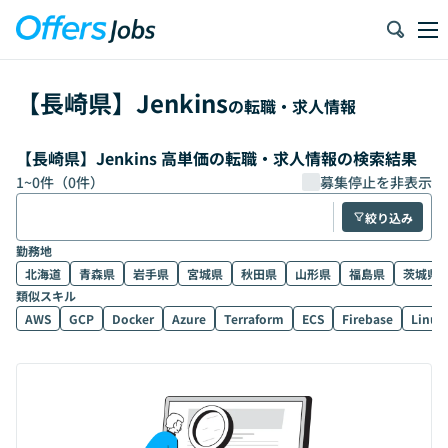
【
長崎県
】
Jenkins
の転職・求人情報
【長崎県】Jenkins 高単価の転職・求人情報の検索結果
1
~
0
件（
0
件）
募集停止を非表示
絞り込み
勤務地
北海道
青森県
岩手県
宮城県
秋田県
山形県
福島県
茨城県
類似スキル
AWS
GCP
Docker
Azure
Terraform
ECS
Firebase
Linux