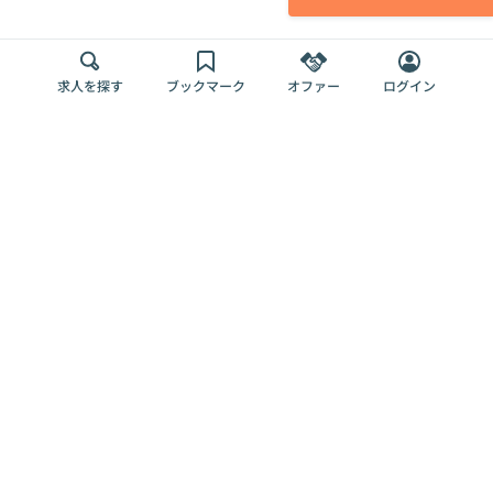
求人を探す
ブックマーク
オファー
ログイン
メディア
サービス
キャリアアップ
採用担当者さま
各種媒体
を目指す
トップページ
Offers AI
Offers
ログイン
利用規約
新規登録・ロ
RPO
Magazine
プライバシー
グイン
Offers HR
予算型リテー
ポリシー
案件を探す
Magazine
導入事例
ナー
外部送信ツー
Offers 職務経
Offers デジタ
ルの一覧
歴
ル人材総研
お役立ち
人事AIコンサ
Offers AI
資料
ルティング
Harness
企業を探す
よくある
求人掲載無料
イベント情報
ご質問
プラン