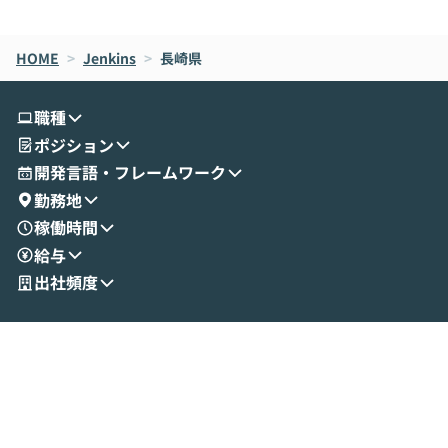
de CodeはNGになりがちで、なぜCowork
スクごとに最適
なら安全なのか」を解説いただいた上で、C
すのは至難の業です。 そこで
HOME
oworkの基本的な機能をご紹介いただきま
>
Jenkins
>
長崎県
は、LLMのフ
す。 続く公開デモでは、実際にCoworkを
ント構築の最前
使ってワークフローを構築する様子をお見
社松尾研究所の尾
職種
せいただきます。数分でワークフローが完
e・Codex・G
ポジション
成する手軽さや、Gmail等の外部サービス
分けの考え方を紐
とセキュアに連携できるポイントなど、実
使わなくなった
開発言語・フレームワーク
演を通じて具体的なイメージをお届けしま
らではの視点でお
勤務地
す。 後半のディスカッションでは、セキュ
のAIに絞るべ
稼働時間
リティの考え方や社内導入の進め方など、
迷っている方か
給与
現場目線でさらに深掘りしていきます。
最適化したい方
「自分の業務をAIで自動化してみたいけ
ご参加をお待ち
出社頻度
ど、何から始めればいいかわからない」と
いう方にこそ参加いただきたいイベントで
す。