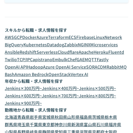
スキルから転職・求人情報を探す
AWS
GCP
Docker
Azure
Terraform
ECS
Firebase
Linux
Network
BigQuery
Kubernetes
Datadog
Zabbix
NGINX
Microservices
Ansible
Redshift
Serverless
Cloudflare
Apache
Heroku
Fluentd
Twilio
TCP/IP
Capistrano
Embulk
Chef
GAE
MQTT
Fastly
OpenAI API
Hadoop
Azure OpenAI Service
SORACOM
RabbitMQ
Bash
Amazon Bedrock
OpenStack
Vertex AI
年収から転職・求人情報を探す
Jenkins✕300万円~
Jenkins✕400万円~
Jenkins✕500万円~
Jenkins✕600万円~
Jenkins✕700万円~
Jenkins✕800万円~
Jenkins✕900万円~
勤務地から転職・求人情報を探す
北海道
青森県
岩手県
宮城県
秋田県
山形県
福島県
茨城県
栃木県
群馬県
埼玉県
千葉県
東京都
神奈川県
新潟県
富山県
石川県
福井県
山梨県
長野県
岐阜県
静岡県
愛知県
三重県
滋賀県
京都府
大阪府