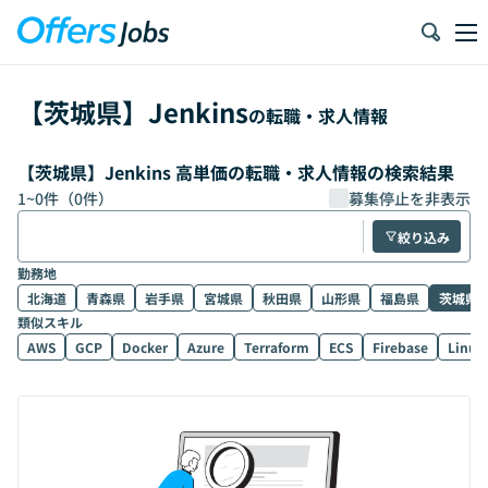
【
茨城県
】
Jenkins
の転職・求人情報
【茨城県】Jenkins 高単価の転職・求人情報の検索結果
1
~
0
件（
0
件）
募集停止を非表示
絞り込み
勤務地
北海道
青森県
岩手県
宮城県
秋田県
山形県
福島県
茨城県
類似スキル
AWS
GCP
Docker
Azure
Terraform
ECS
Firebase
Linux