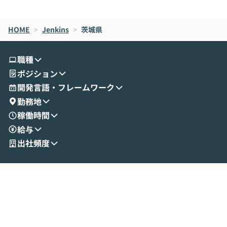
de CodeはNGになりがちで、なぜCowork
スクごとに最適
なら安全なのか」を解説いただいた上で、C
すのは至難の業です。 そこで
HOME
oworkの基本的な機能をご紹介いただきま
>
Jenkins
>
茨城県
は、LLMのフ
す。 続く公開デモでは、実際にCoworkを
ント構築の最前
使ってワークフローを構築する様子をお見
社松尾研究所の尾
職種
せいただきます。数分でワークフローが完
e・Codex・G
ポジション
成する手軽さや、Gmail等の外部サービス
分けの考え方を紐
とセキュアに連携できるポイントなど、実
使わなくなった
開発言語・フレームワーク
演を通じて具体的なイメージをお届けしま
らではの視点でお
勤務地
す。 後半のディスカッションでは、セキュ
のAIに絞るべ
稼働時間
リティの考え方や社内導入の進め方など、
迷っている方か
給与
現場目線でさらに深掘りしていきます。
最適化したい方
「自分の業務をAIで自動化してみたいけ
ご参加をお待ち
出社頻度
ど、何から始めればいいかわからない」と
いう方にこそ参加いただきたいイベントで
す。