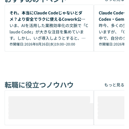
開催前
開催前
それ、本当にClaude Codeじゃないとダ
Claude Co
メ？より安全でラクに使えるCowork公開
Codex・Gem
デモ
いま、AIを活用した業務効率化の文脈で「C
昨今、多くの生
laude Code」が大きな注目を集めていま
いますが、「Code
す。しかし、いざ導入しようとすると、セ
中で、自分のタ
キュリティ面の懸念や権限管理のハードル
開催日:
2026年8月26日(水)19:00
~
20:00
いいのか」を自
開催日:
2026年8
から、気軽に使えないケースも多いのでは
か？ 「なんとなく誰かが良いと言っていた
ないでしょうか。 Coworkは、非エンジニ
から」「SNS
アでも簡単に安全に扱えるよう作られた機
ら」と、周りの
能です。そして実は、日常の業務領域であ
ている方も少な
れば「Coworkで十分にカバーできる」だ
Iのポテンシャル
転職に役立つノウハウ
けでなく、想像以上の範囲まで自動化でき
は、評判ではな
もっと見る
ることは、まだあまり知られていません。
ているAIを選ぶこ
そこで本イベントでは、メルカリで生成AI
もやり取りを重
推進を担当されているハヤカワ五味氏をお
まで文脈を忘れず
迎えし、Coworkを使った業務自動化の実
キストだけでな
際を、公開デモを交えてわかりやすくお伝
うときに一番打率が
えします。 前半のLTでは、ハヤカワ氏より
え、次々と新し
メルカリでの判断基準をもとに「なぜClau
それぞれの本当