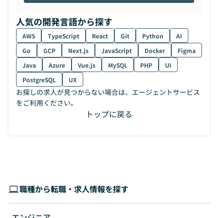
人気の開発言語から探す
AWS
TypeScript
React
Git
Python
AI
Go
GCP
Next.js
JavaScript
Docker
Figma
Java
Azure
Vue.js
MySQL
PHP
UI
PostgreSQL
UX
お探しの求人が見つからない場合は、エージェントサービス
をご利用ください。
トップに戻る
職種から転職・求人情報を探す
エンジニア