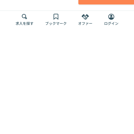
求人を探す
ブックマーク
オファー
ログイン
メディア
サービス
キャリアアップ
採用担当者さま
各種媒体
を目指す
トップページ
Offers AI
Offers
ログイン
利用規約
新規登録・ロ
RPO
Magazine
プライバシー
グイン
Offers HR
予算型リテー
ポリシー
案件を探す
Magazine
導入事例
ナー
外部送信ツー
Offers 職務経
Offers デジタ
ルの一覧
歴
ル人材総研
お役立ち
人事AIコンサ
Offers AI
資料
ルティング
Harness
企業を探す
よくある
求人掲載無料
イベント情報
ご質問
プラン