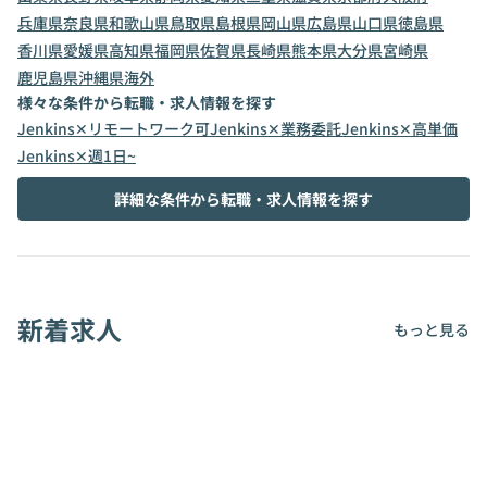
兵庫県
奈良県
和歌山県
鳥取県
島根県
岡山県
広島県
山口県
徳島県
香川県
愛媛県
高知県
福岡県
佐賀県
長崎県
熊本県
大分県
宮崎県
鹿児島県
沖縄県
海外
様々な条件から転職・求人情報を探す
Jenkins✕リモートワーク可
Jenkins✕業務委託
Jenkins✕高単価
Jenkins✕週1日~
詳細な条件から転職・求人情報を探す
新着求人
もっと見る