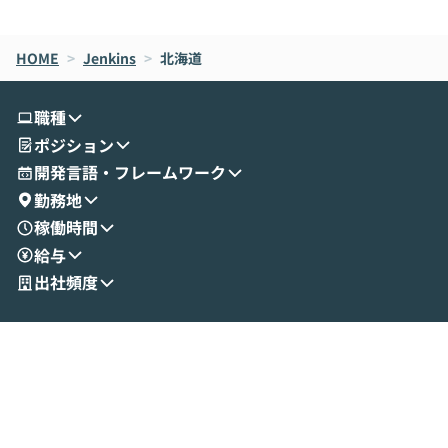
de CodeはNGになりがちで、なぜCowork
スクごとに最適
なら安全なのか」を解説いただいた上で、C
すのは至難の業です。 そこで
HOME
oworkの基本的な機能をご紹介いただきま
>
Jenkins
>
北海道
は、LLMのフ
す。 続く公開デモでは、実際にCoworkを
ント構築の最前
使ってワークフローを構築する様子をお見
社松尾研究所の尾
職種
せいただきます。数分でワークフローが完
e・Codex・G
ポジション
成する手軽さや、Gmail等の外部サービス
分けの考え方を紐
とセキュアに連携できるポイントなど、実
使わなくなった
開発言語・フレームワーク
演を通じて具体的なイメージをお届けしま
らではの視点でお
勤務地
す。 後半のディスカッションでは、セキュ
のAIに絞るべ
稼働時間
リティの考え方や社内導入の進め方など、
迷っている方か
給与
現場目線でさらに深掘りしていきます。
最適化したい方
「自分の業務をAIで自動化してみたいけ
ご参加をお待ち
出社頻度
ど、何から始めればいいかわからない」と
いう方にこそ参加いただきたいイベントで
す。