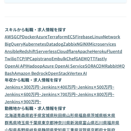
スキルから転職・求人情報を探す
AWS
GCP
Docker
Azure
Terraform
ECS
Firebase
Linux
Network
BigQuery
Kubernetes
Datadog
Zabbix
NGINX
Microservices
Ansible
Redshift
Serverless
Cloudflare
Apache
Heroku
Fluentd
Twilio
TCP/IP
Capistrano
Embulk
Chef
GAE
MQTT
Fastly
OpenAI API
Hadoop
Azure OpenAI Service
SORACOM
RabbitMQ
Bash
Amazon Bedrock
OpenStack
Vertex AI
年収から転職・求人情報を探す
Jenkins✕300万円~
Jenkins✕400万円~
Jenkins✕500万円~
Jenkins✕600万円~
Jenkins✕700万円~
Jenkins✕800万円~
Jenkins✕900万円~
勤務地から転職・求人情報を探す
北海道
青森県
岩手県
宮城県
秋田県
山形県
福島県
茨城県
栃木県
群馬県
埼玉県
千葉県
東京都
神奈川県
新潟県
富山県
石川県
福井県
山梨県
長野県
岐阜県
静岡県
愛知県
三重県
滋賀県
京都府
大阪府