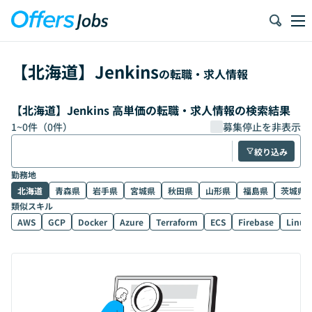
【
北海道
】
Jenkins
の転職・求人情報
【北海道】Jenkins 高単価の転職・求人情報の検索結果
1
~
0
件（
0
件）
募集停止を非表示
絞り込み
勤務地
北海道
青森県
岩手県
宮城県
秋田県
山形県
福島県
茨城県
類似スキル
AWS
GCP
Docker
Azure
Terraform
ECS
Firebase
Linux