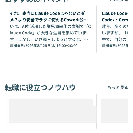
開催前
開催前
それ、本当にClaude Codeじゃないとダ
Claude Co
メ？より安全でラクに使えるCowork公開
Codex・Gem
デモ
いま、AIを活用した業務効率化の文脈で「C
昨今、多くの生
laude Code」が大きな注目を集めていま
いますが、「Code
す。しかし、いざ導入しようとすると、セ
中で、自分のタ
キュリティ面の懸念や権限管理のハードル
開催日:
2026年8月26日(水)19:00
~
20:00
いいのか」を自
開催日:
2026年8
から、気軽に使えないケースも多いのでは
か？ 「なんとなく誰かが良いと言っていた
ないでしょうか。 Coworkは、非エンジニ
から」「SNS
アでも簡単に安全に扱えるよう作られた機
ら」と、周りの
能です。そして実は、日常の業務領域であ
ている方も少な
れば「Coworkで十分にカバーできる」だ
Iのポテンシャル
転職に役立つノウハウ
けでなく、想像以上の範囲まで自動化でき
は、評判ではな
もっと見る
ることは、まだあまり知られていません。
ているAIを選ぶこ
そこで本イベントでは、メルカリで生成AI
もやり取りを重
推進を担当されているハヤカワ五味氏をお
まで文脈を忘れず
迎えし、Coworkを使った業務自動化の実
キストだけでな
際を、公開デモを交えてわかりやすくお伝
うときに一番打率が
えします。 前半のLTでは、ハヤカワ氏より
え、次々と新し
メルカリでの判断基準をもとに「なぜClau
それぞれの本当