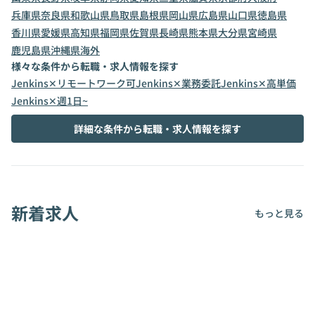
兵庫県
奈良県
和歌山県
鳥取県
島根県
岡山県
広島県
山口県
徳島県
香川県
愛媛県
高知県
福岡県
佐賀県
長崎県
熊本県
大分県
宮崎県
鹿児島県
沖縄県
海外
様々な条件から転職・求人情報を探す
Jenkins✕リモートワーク可
Jenkins✕業務委託
Jenkins✕高単価
Jenkins✕週1日~
詳細な条件から転職・求人情報を探す
新着求人
もっと見る