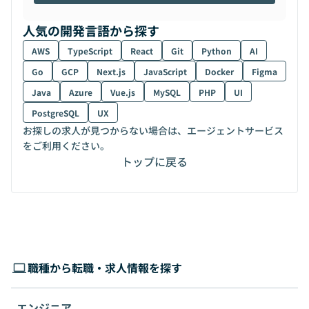
人気の開発言語から探す
AWS
TypeScript
React
Git
Python
AI
Go
GCP
Next.js
JavaScript
Docker
Figma
Java
Azure
Vue.js
MySQL
PHP
UI
PostgreSQL
UX
お探しの求人が見つからない場合は、エージェントサービス
をご利用ください。
トップに戻る
職種から転職・求人情報を探す
エンジニア