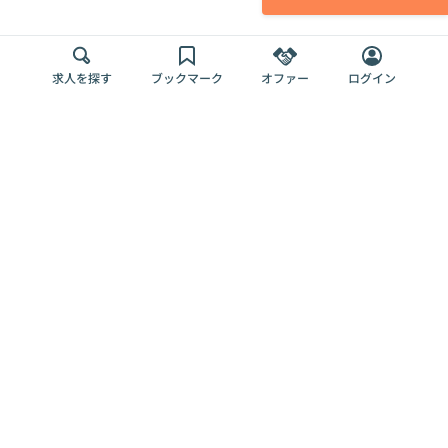
求人を探す
ブックマーク
オファー
ログイン
メディア
サービス
キャリアアップ
採用担当者さま
各種媒体
を目指す
トップページ
Offers AI
Offers
ログイン
利用規約
新規登録・ロ
RPO
Magazine
プライバシー
グイン
Offers HR
予算型リテー
ポリシー
案件を探す
Magazine
導入事例
ナー
外部送信ツー
Offers 職務経
Offers デジタ
ルの一覧
歴
ル人材総研
お役立ち
人事AIコンサ
Offers AI
資料
ルティング
Harness
企業を探す
よくある
求人掲載無料
イベント情報
ご質問
プラン