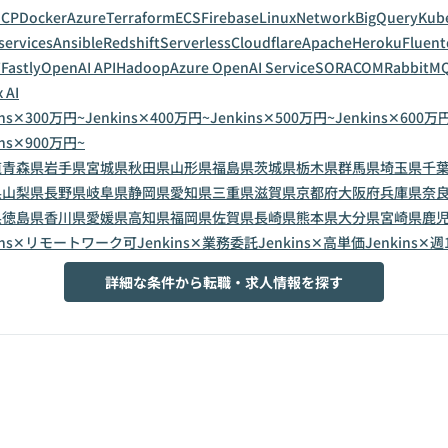
GCP
Docker
Azure
Terraform
ECS
Firebase
Linux
Network
BigQuery
Kub
services
Ansible
Redshift
Serverless
Cloudflare
Apache
Heroku
Fluent
T
Fastly
OpenAI API
Hadoop
Azure OpenAI Service
SORACOM
RabbitM
 AI
ins✕300万円~
Jenkins✕400万円~
Jenkins✕500万円~
Jenkins✕600万
ins✕900万円~
道
青森県
岩手県
宮城県
秋田県
山形県
福島県
茨城県
栃木県
群馬県
埼玉県
千
県
山梨県
長野県
岐阜県
静岡県
愛知県
三重県
滋賀県
京都府
大阪府
兵庫県
奈
県
徳島県
香川県
愛媛県
高知県
福岡県
佐賀県
長崎県
熊本県
大分県
宮崎県
鹿
kins✕リモートワーク可
Jenkins✕業務委託
Jenkins✕高単価
Jenkins✕週
詳細な条件から転職・求人情報を探す