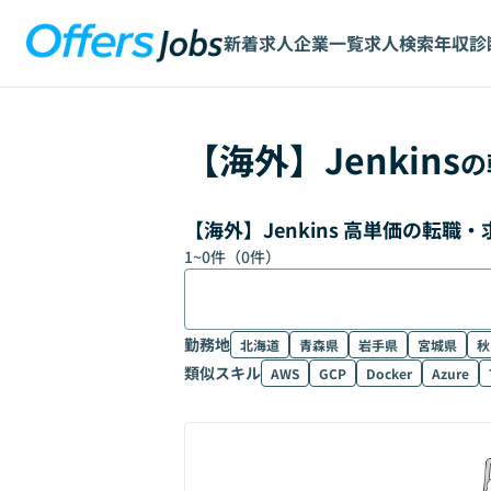
新着求人
企業一覧
求人検索
年収診
【
海外
】
Jenkins
の
【海外】Jenkins 高単価の転職
1
~
0
件（
0
件）
勤務地
北海道
青森県
岩手県
宮城県
秋
類似スキル
AWS
GCP
Docker
Azure