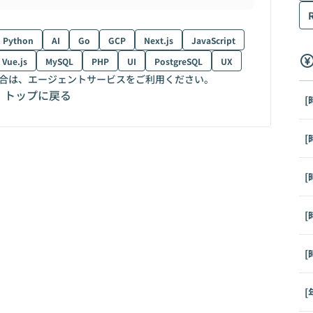
Python
AI
Go
GCP
Next.js
JavaScript
Vue.js
MySQL
PHP
UI
PostgreSQL
UX
合は、エージェントサービスをご利用ください。
トップに戻る
[
[
[
[
[
[