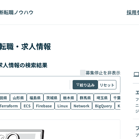
断
転職ノウハウ
採用
転職・求人情報
・求人情報の検索結果
募集停止を非表示
絞り込み
リセット
田県
山形県
福島県
茨城県
栃木県
群馬県
埼玉県
千葉県
東京
フ
ニ
Terraform
ECS
Firebase
Linux
Network
BigQuery
Kubernetes
ジ
プ