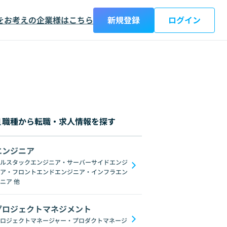
をお考えの企業様はこちら
新規登録
ログイン
職種から転職・求人情報を探す
エンジニア
都
神奈川県
新潟県
富山県
石川県
福井県
山梨県
長野県
岐阜
ルスタックエンジニア・サーバーサイドエンジ
ア・フロントエンドエンジニア・インフラエン
Datadog
Jenkins
Zabbix
NGINX
Microservices
Ansible
Re
ニア
他
プロジェクトマネジメント
ロジェクトマネージャー・プロダクトマネージ