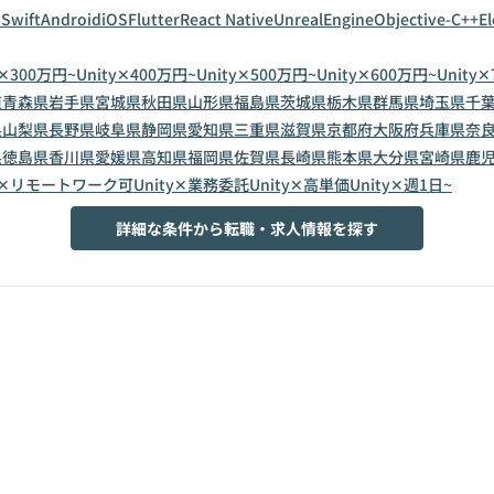
n
Swift
Android
iOS
Flutter
React Native
UnrealEngine
Objective-C++
E
y✕300万円~
Unity✕400万円~
Unity✕500万円~
Unity✕600万円~
Unity
道
青森県
岩手県
宮城県
秋田県
山形県
福島県
茨城県
栃木県
群馬県
埼玉県
千
県
山梨県
長野県
岐阜県
静岡県
愛知県
三重県
滋賀県
京都府
大阪府
兵庫県
奈
県
徳島県
香川県
愛媛県
高知県
福岡県
佐賀県
長崎県
熊本県
大分県
宮崎県
鹿
ty✕リモートワーク可
Unity✕業務委託
Unity✕高単価
Unity✕週1日~
詳細な条件から転職・求人情報を探す