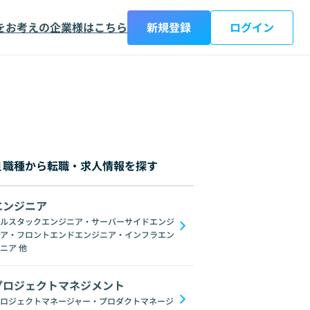
をお考えの企業様はこちら
新規登録
ログイン
職種から転職・求人情報を探す
エンジニア
都
神奈川県
新潟県
富山県
石川県
福井県
山梨県
長野県
岐阜
ルスタックエンジニア・サーバーサイドエンジ
ア・フロントエンドエンジニア・インフラエン
on
Microsoft Power Platform
Xamarin
KMM
ニア
他
プロジェクトマネジメント
ロジェクトマネージャー・プロダクトマネージ