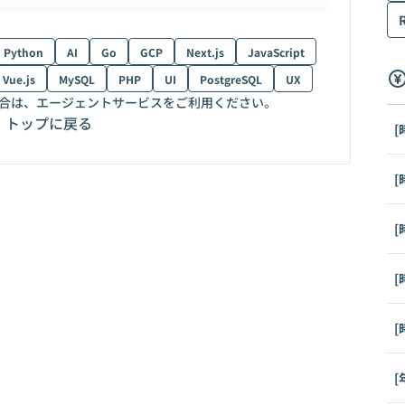
Python
AI
Go
GCP
Next.js
JavaScript
Vue.js
MySQL
PHP
UI
PostgreSQL
UX
合は、エージェントサービスをご利用ください。
トップに戻る
[
[
[
[
[
[