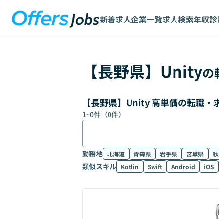
新着求人
企業一覧
求人検索
年収診
【
長野県
】
Unity
の
【長野県】Unity 高単価の転職
1
~
0
件（
0
件）
勤務地
北海道
青森県
岩手県
宮城県
秋
類似スキル
Kotlin
Swift
Android
iOS