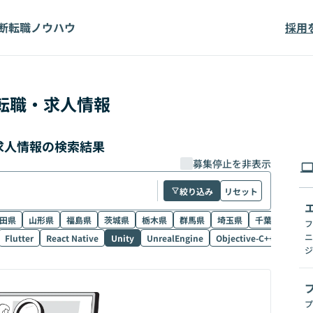
断
転職ノウハウ
採用
転職・求人情報
・求人情報の検索結果
募集停止を非表示
絞り込み
リセット
田県
山形県
福島県
茨城県
栃木県
群馬県
埼玉県
千葉県
東京
フ
ニ
Flutter
React Native
Unity
UnrealEngine
Objective-C++
Electr
ジ
プ