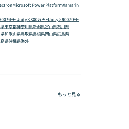
lectron
Microsoft Power Platform
Xamarin
✕700万円~
Unity✕800万円~
Unity✕900万円~
葉県
東京都
神奈川県
新潟県
富山県
石川県
良県
和歌山県
鳥取県
島根県
岡山県
広島県
児島県
沖縄県
海外
もっと見る