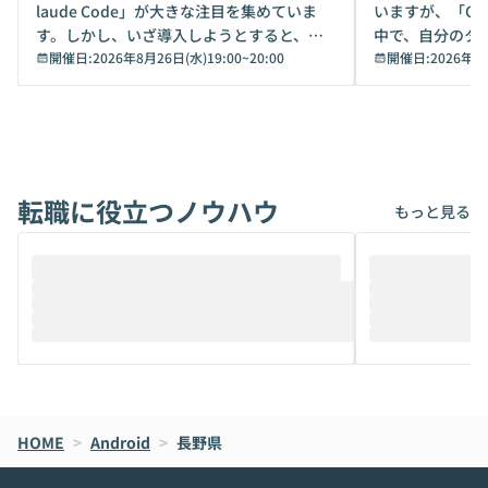
laude Code」が大きな注目を集めていま
いますが、「Code
す。しかし、いざ導入しようとすると、セ
中で、自分のタ
キュリティ面の懸念や権限管理のハードル
開催日:
2026年8月26日(水)19:00
~
20:00
いいのか」を自
開催日:
2026年8
から、気軽に使えないケースも多いのでは
か？ 「なんとなく誰かが良いと言っていた
ないでしょうか。 Coworkは、非エンジニ
から」「SNS
アでも簡単に安全に扱えるよう作られた機
ら」と、周りの
能です。そして実は、日常の業務領域であ
ている方も少な
れば「Coworkで十分にカバーできる」だ
Iのポテンシャル
転職に役立つノウハウ
けでなく、想像以上の範囲まで自動化でき
は、評判ではな
もっと見る
ることは、まだあまり知られていません。
ているAIを選ぶこ
そこで本イベントでは、メルカリで生成AI
もやり取りを重
推進を担当されているハヤカワ五味氏をお
まで文脈を忘れず
迎えし、Coworkを使った業務自動化の実
キストだけでな
際を、公開デモを交えてわかりやすくお伝
うときに一番打率が
えします。 前半のLTでは、ハヤカワ氏より
え、次々と新し
メルカリでの判断基準をもとに「なぜClau
それぞれの本当
de CodeはNGになりがちで、なぜCowork
スクごとに最適
なら安全なのか」を解説いただいた上で、C
すのは至難の業です。 そこで
HOME
oworkの基本的な機能をご紹介いただきま
>
Android
>
長野県
は、LLMのフ
す。 続く公開デモでは、実際にCoworkを
ント構築の最前