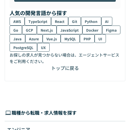
人気の開発言語から探す
AWS
TypeScript
React
Git
Python
AI
Go
GCP
Next.js
JavaScript
Docker
Figma
Java
Azure
Vue.js
MySQL
PHP
UI
PostgreSQL
UX
お探しの求人が見つからない場合は、エージェントサービス
をご利用ください。
トップに戻る
職種から転職・求人情報を探す
エンジニア