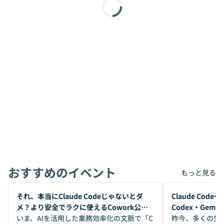
おすすめのイベント
もっと見る
開催前
開催前
それ、本当にClaude Codeじゃないとダ
Claude Co
メ？より安全でラクに使えるCowork公開
Codex・Gem
デモ
いま、AIを活用した業務効率化の文脈で「C
昨今、多くの生