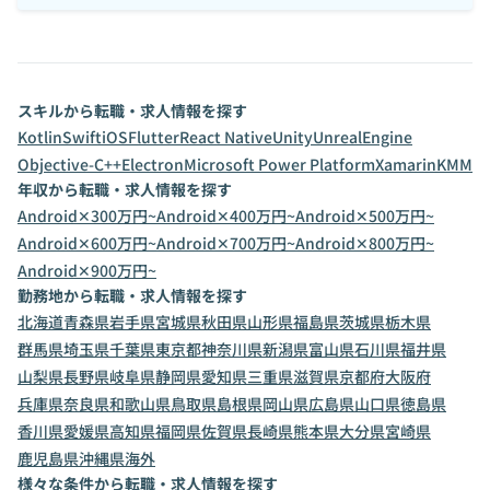
スキルから転職・求人情報を探す
Kotlin
Swift
iOS
Flutter
React Native
Unity
UnrealEngine
Objective-C++
Electron
Microsoft Power Platform
Xamarin
KMM
年収から転職・求人情報を探す
Android✕300万円~
Android✕400万円~
Android✕500万円~
Android✕600万円~
Android✕700万円~
Android✕800万円~
Android✕900万円~
勤務地から転職・求人情報を探す
北海道
青森県
岩手県
宮城県
秋田県
山形県
福島県
茨城県
栃木県
群馬県
埼玉県
千葉県
東京都
神奈川県
新潟県
富山県
石川県
福井県
山梨県
長野県
岐阜県
静岡県
愛知県
三重県
滋賀県
京都府
大阪府
兵庫県
奈良県
和歌山県
鳥取県
島根県
岡山県
広島県
山口県
徳島県
香川県
愛媛県
高知県
福岡県
佐賀県
長崎県
熊本県
大分県
宮崎県
鹿児島県
沖縄県
海外
様々な条件から転職・求人情報を探す