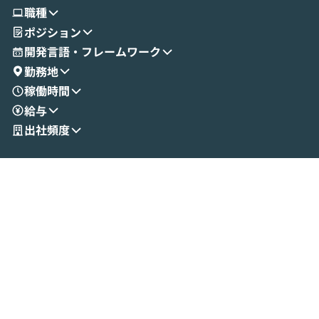
使ってワークフローを構築する様子をお見
社松尾研究所の尾
職種
せいただきます。数分でワークフローが完
e・Codex・G
ポジション
成する手軽さや、Gmail等の外部サービス
分けの考え方を紐
とセキュアに連携できるポイントなど、実
使わなくなった
開発言語・フレームワーク
演を通じて具体的なイメージをお届けしま
らではの視点でお
勤務地
す。 後半のディスカッションでは、セキュ
のAIに絞るべ
稼働時間
リティの考え方や社内導入の進め方など、
迷っている方か
給与
現場目線でさらに深掘りしていきます。
最適化したい方
「自分の業務をAIで自動化してみたいけ
ご参加をお待ち
出社頻度
ど、何から始めればいいかわからない」と
いう方にこそ参加いただきたいイベントで
す。