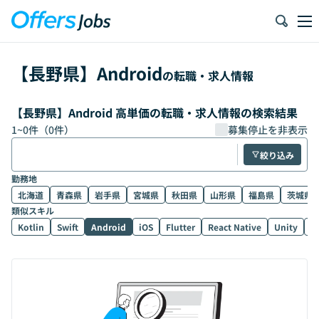
【
長野県
】
Android
の転職・求人情報
【長野県】Android 高単価の転職・求人情報の検索結果
1
~
0
件（
0
件）
募集停止を非表示
絞り込み
勤務地
北海道
青森県
岩手県
宮城県
秋田県
山形県
福島県
茨城県
類似スキル
Kotlin
Swift
Android
iOS
Flutter
React Native
Unity
U