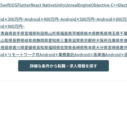
n
Swift
iOS
Flutter
React Native
Unity
UnrealEngine
Objective-C++
Elec
oid✕300万円~
Android✕400万円~
Android✕500万円~
Android✕600
oid✕900万円~
道
青森県
岩手県
宮城県
秋田県
山形県
福島県
茨城県
栃木県
群馬県
埼玉県
千
県
山梨県
長野県
岐阜県
静岡県
愛知県
三重県
滋賀県
京都府
大阪府
兵庫県
奈
県
徳島県
香川県
愛媛県
高知県
福岡県
佐賀県
長崎県
熊本県
大分県
宮崎県
鹿
roid✕リモートワーク可
Android✕業務委託
Android✕高単価
Android✕
詳細な条件から転職・求人情報を探す