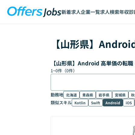
新着求人
企業一覧
求人検索
年収診
【
山形県
】
Androi
【山形県】Android 高単価の
1
~
0
件（
0
件）
勤務地
北海道
青森県
岩手県
宮城県
秋
類似スキル
Kotlin
Swift
Android
iOS