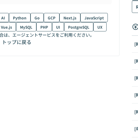
AI
Python
Go
GCP
Next.js
JavaScript
Vue.js
MySQL
PHP
UI
PostgreSQL
UX
合は、エージェントサービスをご利用ください。
トップに戻る
[
[
[
[
[
[