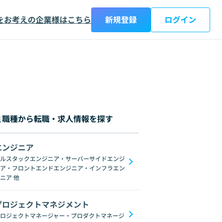
をお考えの企業様はこちら
新規登録
ログイン
職種から転職・求人情報を探す
エンジニア
都
神奈川県
新潟県
富山県
石川県
福井県
山梨県
長野県
岐阜
ルスタックエンジニア・サーバーサイドエンジ
ア・フロントエンドエンジニア・インフラエン
on
Microsoft Power Platform
Xamarin
KMM
ニア
他
プロジェクトマネジメント
ロジェクトマネージャー・プロダクトマネージ