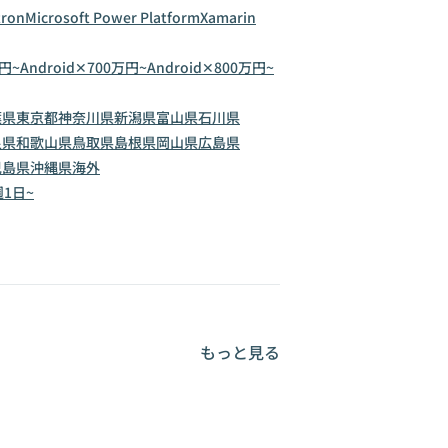
tron
Microsoft Power Platform
Xamarin
万円~
Android✕700万円~
Android✕800万円~
葉県
東京都
神奈川県
新潟県
富山県
石川県
良県
和歌山県
鳥取県
島根県
岡山県
広島県
児島県
沖縄県
海外
週1日~
もっと見る