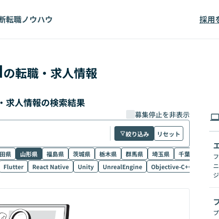
断
転職ノウハウ
採用
d
の転職・求人情報
転職・求人情報の検索結果
募集停止を非表示
絞り込み
リセット
田県
山形県
福島県
茨城県
栃木県
群馬県
埼玉県
千葉県
東京
フ
ニ
Flutter
React Native
Unity
UnrealEngine
Objective-C++
Electr
ジ
プ