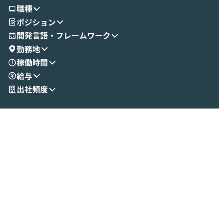
使ってワークフローを構築する様子をお見
社松尾研究所の尾
職種
せいただきます。数分でワークフローが完
e・Codex・G
ポジション
成する手軽さや、Gmail等の外部サービス
分けの考え方を紐
とセキュアに連携できるポイントなど、実
使わなくなった
開発言語・フレームワーク
演を通じて具体的なイメージをお届けしま
らではの視点でお
勤務地
す。 後半のディスカッションでは、セキュ
のAIに絞るべ
稼働時間
リティの考え方や社内導入の進め方など、
迷っている方か
給与
現場目線でさらに深掘りしていきます。
最適化したい方
「自分の業務をAIで自動化してみたいけ
ご参加をお待ち
出社頻度
ど、何から始めればいいかわからない」と
いう方にこそ参加いただきたいイベントで
す。