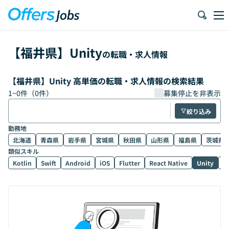
【
福井県
】
Unity
の転職・求人情報
【福井県】Unity 高単価の転職・求人情報の検索結果
1
~
0
件（
0
件）
募集停止を非表示
絞り込み
勤務地
北海道
青森県
岩手県
宮城県
秋田県
山形県
福島県
茨城県
類似スキル
Kotlin
Swift
Android
iOS
Flutter
React Native
Unity
U