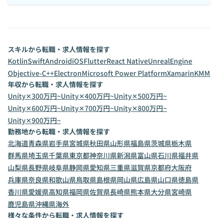
スキルから転職・求人情報を探す
Kotlin
Swift
Android
iOS
Flutter
React Native
UnrealEngine
Objective-C++
Electron
Microsoft Power Platform
Xamarin
KMM
年収から転職・求人情報を探す
Unity✕300万円~
Unity✕400万円~
Unity✕500万円~
Unity✕600万円~
Unity✕700万円~
Unity✕800万円~
Unity✕900万円~
勤務地から転職・求人情報を探す
北海道
青森県
岩手県
宮城県
秋田県
山形県
福島県
茨城県
栃木県
群馬県
埼玉県
千葉県
東京都
神奈川県
新潟県
富山県
石川県
福井県
山梨県
長野県
岐阜県
静岡県
愛知県
三重県
滋賀県
京都府
大阪府
兵庫県
奈良県
和歌山県
鳥取県
島根県
岡山県
広島県
山口県
徳島県
香川県
愛媛県
高知県
福岡県
佐賀県
長崎県
熊本県
大分県
宮崎県
鹿児島県
沖縄県
海外
様々な条件から転職・求人情報を探す