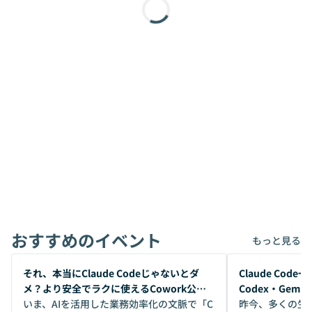
おすすめのイベント
もっと見る
開催前
開催前
それ、本当にClaude Codeじゃないとダ
Claude Co
メ？より安全でラクに使えるCowork公開
Codex・Gem
デモ
いま、AIを活用した業務効率化の文脈で「C
昨今、多くの生