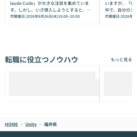
laude Code」が大きな注目を集めていま
いますが、「Code
す。しかし、いざ導入しようとすると、セ
中で、自分のタ
キュリティ面の懸念や権限管理のハードル
開催日:
2026年8月26日(水)19:00
~
20:00
いいのか」を自
開催日:
2026年8
から、気軽に使えないケースも多いのでは
か？ 「なんとなく誰かが良いと言っていた
ないでしょうか。 Coworkは、非エンジニ
から」「SNS
アでも簡単に安全に扱えるよう作られた機
ら」と、周りの
能です。そして実は、日常の業務領域であ
ている方も少な
れば「Coworkで十分にカバーできる」だ
Iのポテンシャル
転職に役立つノウハウ
けでなく、想像以上の範囲まで自動化でき
は、評判ではな
もっと見る
ることは、まだあまり知られていません。
ているAIを選ぶこ
そこで本イベントでは、メルカリで生成AI
もやり取りを重
推進を担当されているハヤカワ五味氏をお
まで文脈を忘れず
迎えし、Coworkを使った業務自動化の実
キストだけでな
際を、公開デモを交えてわかりやすくお伝
うときに一番打率が
えします。 前半のLTでは、ハヤカワ氏より
え、次々と新し
メルカリでの判断基準をもとに「なぜClau
それぞれの本当
de CodeはNGになりがちで、なぜCowork
スクごとに最適
なら安全なのか」を解説いただいた上で、C
すのは至難の業です。 そこで
HOME
oworkの基本的な機能をご紹介いただきま
>
Unity
>
福井県
は、LLMのフ
す。 続く公開デモでは、実際にCoworkを
ント構築の最前