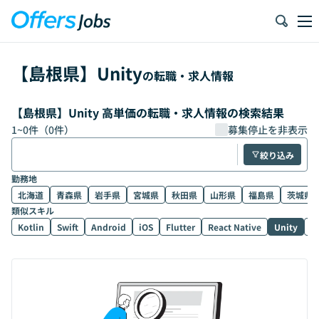
【
島根県
】
Unity
の転職・求人情報
【島根県】Unity 高単価の転職・求人情報の検索結果
1
~
0
件（
0
件）
募集停止を非表示
絞り込み
勤務地
北海道
青森県
岩手県
宮城県
秋田県
山形県
福島県
茨城県
類似スキル
Kotlin
Swift
Android
iOS
Flutter
React Native
Unity
U