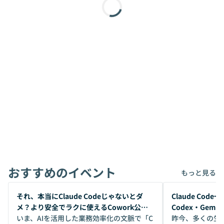
おすすめのイベント
もっと見る
開催前
開催前
それ、本当にClaude Codeじゃないとダ
Claude Co
メ？より安全でラクに使えるCowork公開
Codex・Gem
デモ
いま、AIを活用した業務効率化の文脈で「C
昨今、多くの生