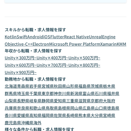
スキルから転職・求人情報を探す
Kotlin
Swift
Android
iOS
Flutter
React Native
UnrealEngine
Objective-C++
Electron
Microsoft Power Platform
Xamarin
KMM
年収から転職・求人情報を探す
Unity✕300万円~
Unity✕400万円~
Unity✕500万円~
Unity✕600万円~
Unity✕700万円~
Unity✕800万円~
Unity✕900万円~
勤務地から転職・求人情報を探す
北海道
青森県
岩手県
宮城県
秋田県
山形県
福島県
茨城県
栃木県
群馬県
埼玉県
千葉県
東京都
神奈川県
新潟県
富山県
石川県
福井県
山梨県
長野県
岐阜県
静岡県
愛知県
三重県
滋賀県
京都府
大阪府
兵庫県
奈良県
和歌山県
鳥取県
島根県
岡山県
広島県
山口県
徳島県
香川県
愛媛県
高知県
福岡県
佐賀県
長崎県
熊本県
大分県
宮崎県
鹿児島県
沖縄県
海外
様々な条件から転職・求人情報を探す