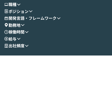
使ってワークフローを構築する様子をお見
社松尾研究所の尾
職種
せいただきます。数分でワークフローが完
e・Codex・G
ポジション
成する手軽さや、Gmail等の外部サービス
分けの考え方を紐
とセキュアに連携できるポイントなど、実
使わなくなった
開発言語・フレームワーク
演を通じて具体的なイメージをお届けしま
らではの視点でお
勤務地
す。 後半のディスカッションでは、セキュ
のAIに絞るべ
稼働時間
リティの考え方や社内導入の進め方など、
迷っている方か
給与
現場目線でさらに深掘りしていきます。
最適化したい方
「自分の業務をAIで自動化してみたいけ
ご参加をお待ち
出社頻度
ど、何から始めればいいかわからない」と
いう方にこそ参加いただきたいイベントで
す。