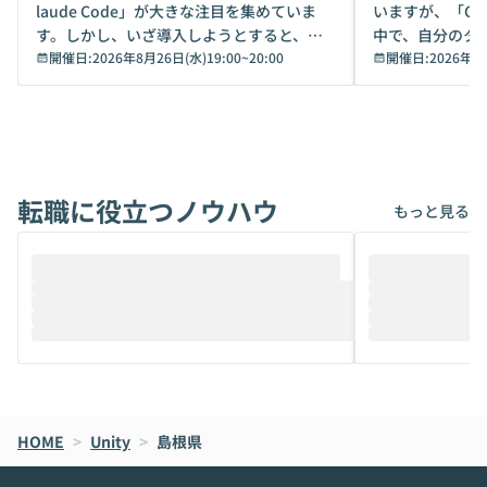
laude Code」が大きな注目を集めていま
いますが、「Code
す。しかし、いざ導入しようとすると、セ
中で、自分のタ
キュリティ面の懸念や権限管理のハードル
開催日:
2026年8月26日(水)19:00
~
20:00
いいのか」を自
開催日:
2026年8
から、気軽に使えないケースも多いのでは
か？ 「なんとなく誰かが良いと言っていた
ないでしょうか。 Coworkは、非エンジニ
から」「SNS
アでも簡単に安全に扱えるよう作られた機
ら」と、周りの
能です。そして実は、日常の業務領域であ
ている方も少な
れば「Coworkで十分にカバーできる」だ
Iのポテンシャル
転職に役立つノウハウ
けでなく、想像以上の範囲まで自動化でき
は、評判ではな
もっと見る
ることは、まだあまり知られていません。
ているAIを選ぶこ
そこで本イベントでは、メルカリで生成AI
もやり取りを重
推進を担当されているハヤカワ五味氏をお
まで文脈を忘れず
迎えし、Coworkを使った業務自動化の実
キストだけでな
際を、公開デモを交えてわかりやすくお伝
うときに一番打率が
えします。 前半のLTでは、ハヤカワ氏より
え、次々と新し
メルカリでの判断基準をもとに「なぜClau
それぞれの本当
de CodeはNGになりがちで、なぜCowork
スクごとに最適
なら安全なのか」を解説いただいた上で、C
すのは至難の業です。 そこで
HOME
oworkの基本的な機能をご紹介いただきま
>
Unity
>
島根県
は、LLMのフ
す。 続く公開デモでは、実際にCoworkを
ント構築の最前