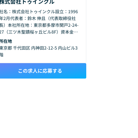
株式会社トゥインクル
社名：株式会社トゥインクル設立：1996
年2月代表者：鈴木 伸且（代表取締役社
長）本社所在地：東京都多摩市関戸2-24-
27（三ツ木聖蹟桜ヶ丘ビル8F）資本金：
5,000万円従業員数：約418名（2025年3
所在地
月時点）売上高：約25億円（2025年3月
東京都 千代田区 内神田2-12-5 内山ビル3
期）事業区分：IT・情報処理サービス業
階
この求人に応募する