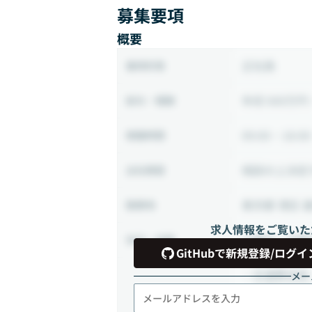
募集要項
概要
正社員
雇用形態
年収 600万円 
給与・報酬
09:00 ~ 18:00
稼働時間
相談の上決定
出社頻度
東京都 港区 
勤務地
求人情報をご覧いた
土曜日・日曜
休日・休暇
GitHubで新規登録/ログイ
・交通費支給
メー
・各種社会保
・退職金制度