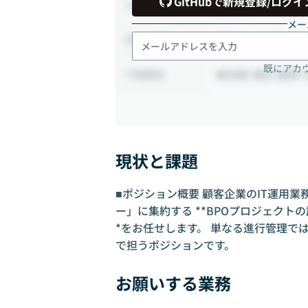
GitHubで新規登録/ログイ
正社員
雇用形態
メー
相談の上決定する
出社頻度
既にアカ
東京都 港区 最寄
勤務地
現状と課題
■ポジション概要 顧客企業のIT運用
ー」に集約する **BPOプロジェク
*をお任せします。 単なる進行管理で
で担うポジションです。
お願いする業務