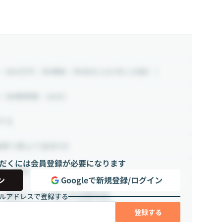
~ 900万円
（年俸制（年収を12か月に分割））
（休憩時間：60分）
する
最寄り駅より徒歩5分
だくには会員登録が必要になります
日・祝日
ン
Googleで新規登録/ログイン
（規定ルートに基づき全額支給）
ルアドレスで登録する
険完備（雇用・労災・健康・厚生年金）
登録する