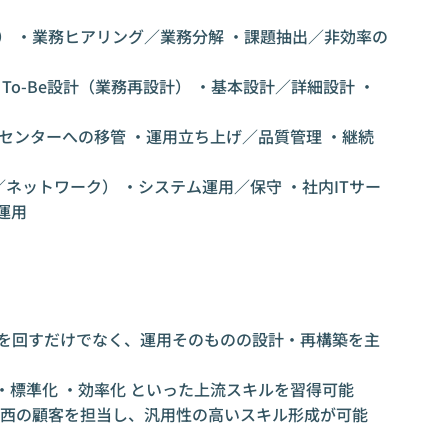
月） ・業務ヒアリング／業務分解 ・課題抽出／非効率の
 ・To-Be設計（業務再設計） ・基本設計／詳細設計 ・
ンセンターへの移管 ・運用立ち上げ／品質管理 ・継続
ネットワーク） ・システム運用／保守 ・社内ITサー
運用
用を回すだけでなく、運用そのものの設計・再構築を主
 ・標準化 ・効率化 といった上流スキルを習得可能
関西の顧客を担当し、汎用性の高いスキル形成が可能