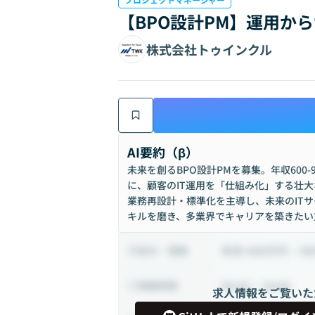
【BPO設計PM】運用か
株式会社トゥインクル
AI要約（β）
未来を創るBPO設計PMを募集。年収600
に、顧客のIT運用を「仕組み化」する壮
業務再設計・標準化を主導し、未来のITサ
キルを磨き、多業界でキャリアを築きたい
年収 600万円 ~ 9
給与・報酬
09:00 ~ 18:00
稼働時間
求人情報をご覧いた