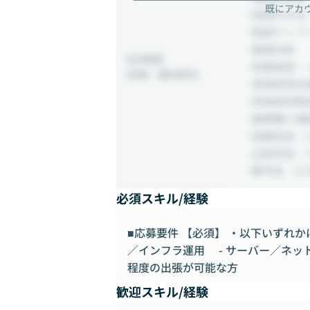
既にアカ
・時間外手当
・関東ITソ
・健康診断
社内制度
・保養施設・
(待遇・福利厚生)
・資格取得支
・資格取得報
・書籍購入補
・結婚祝金（
・出産祝金（
・慶弔金（入
必須スキル/経験
■応募要件 【必須】 ・以下いずれ
／インフラ運用 - サーバー／ネット
程度の出張が可能な方
歓迎スキル/経験