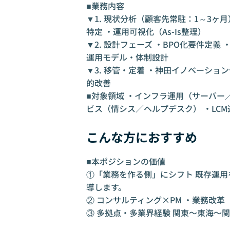
■業務内容
▼1. 現状分析（顧客先常駐：1～3ヶ
特定 ・運用可視化（As-Is整理）
▼2. 設計フェーズ ・BPO化要件定義
運用モデル・体制設計
▼3. 移管・定着 ・神田イノベーショ
的改善
■対象領域 ・インフラ運用（サーバー／
ビス（情シス／ヘルプデスク） ・LCM
こんな方におすすめ
■本ポジションの価値
①「業務を作る側」にシフト 既存運
導します。
② コンサルティング×PM ・業務改革
③ 多拠点・多業界経験 関東〜東海〜