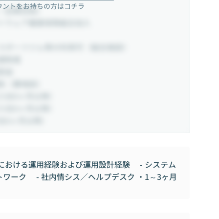
ウントをお持ちの方はコチラ
（全額支給）
フトウェア健康保険組合加入
スポーツジム等の利用可（組合施設）
援制度
奨金
助（要相談）
入社6ヶ月以降）
入社6ヶ月以降）
社6ヶ月以降）
かにおける運用経験および運用設計経験 - システム
ワーク - 社内情シス／ヘルプデスク ・1～3ヶ月