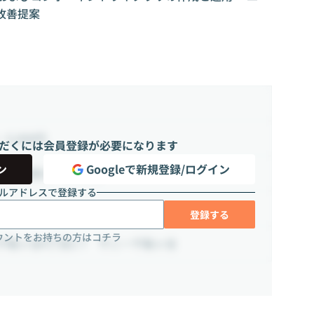
改善提案
~ 5,000円
だくには会員登録が必要になります
ン
Googleで新規登録/ログイン
0時間（週10 ~ 25時間）
ルアドレスで登録する
登録する
ウントをお持ちの方はコチラ
千駄ヶ谷4丁目2-7 サニー千駄ヶ谷