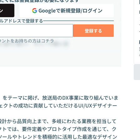
ン
Googleで新規登録/ログイン
ルアドレスで登録する
登録する
ウントをお持ちの方はコチラ
谷4丁目2-7 サニー千駄ヶ谷
」をテーマに掲げ、放送局のDX事業に取り組んでいま
ジェクトの成功に貢献していただけるUI/UXデザイナー
UX設計から品質向上まで、多岐にわたる業務を担当して
クトでは、要件定義やプロトタイプ作成を通じて、ク
ツールやトレンドを積極的に活用した最適なデザイン