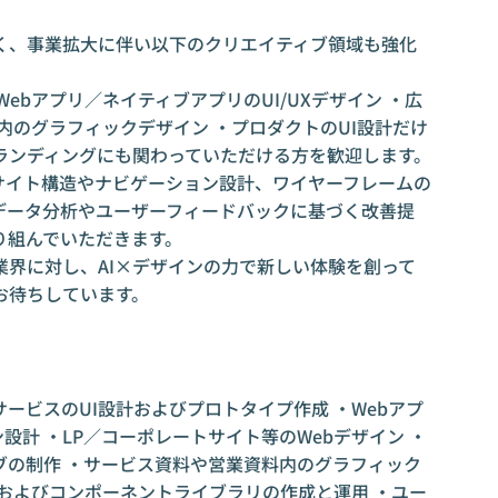
く、事業拡大に伴い以下のクリエイティブ領域も強化
・Webアプリ／ネイティブアプリのUI/UXデザイン ・広
内のグラフィックデザイン ・プロダクトのUI設計だけ
ランディングにも関わっていただける方を歓迎します。
いサイト構造やナビゲーション設計、ワイヤーフレームの
データ分析やユーザーフィードバックに基づく改善提
り組んでいただきます。
業界に対し、AI×デザインの力で新しい体験を創って
お待ちしています。
サービスのUI設計およびプロトタイプ作成 ・Webアプ
ン設計 ・LP／コーポレートサイト等のWebデザイン ・
ブの制作 ・サービス資料や営業資料内のグラフィック
およびコンポーネントライブラリの作成と運用 ・ユー