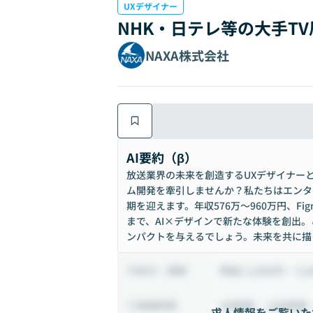
UXデザイナー
NHK・日テレ等の大手TV
NAXA株式会社
AI要約（β）
放送業界の未来を創造するUXデザイナーと
ム開発を牽引しませんか？私たちはエンタメ
期を迎えます。年収576万〜960万円、Fi
まで、AI×デザインで新たな体験を創出
ンパクトを与えるでしょう。未来を共に描
時給 3,000円 ~ 5,
給与・報酬
40時間 ~ 100時間
稼働時間
求人情報をご覧いた