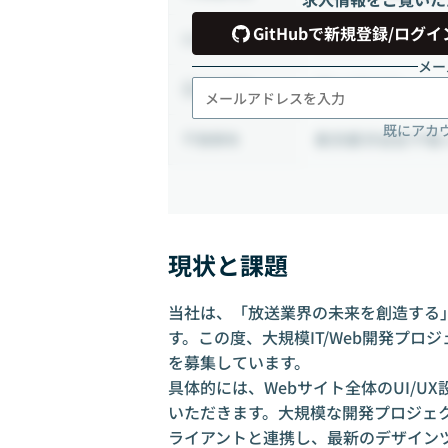
GitHubで新規登録/ログイ
業務委託
雇用形態
メー
週2-3日出社
出社頻度
既にアカ
東京都渋谷区千駄ヶ
勤務地
現状と課題
当社は、「放送業界の未来を創造する
す。この度、大規模IT/Web開発プロ
を募集しています。
具体的には、Webサイト全体のUI/
いただきます。大規模な開発プロジェ
ライアントと連携し、最新のデザイン