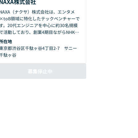
NAXA株式会社
NAXA（ナクサ）株式会社は、エンタメ
×toB領域に特化したテックベンチャーで
す。20代エンジニアを中心に約30名規模
で活動しており、創業4期目ながらNHK、
日テレ、TBS、フジテレビなどの配信アプ
所在地
リ開発や放送設備のデジタル化案件を中心
東京都渋谷区千駄ヶ谷4丁目2-7 サニー
に、50件以上の実績を持っています。
千駄ヶ谷
2025年度には大きな変革期を迎え、自己
資本のみで活動してきた中で、業界1位の
募集停止中
AI字幕システムやバーチャル広告生成AI、
番組制作・放送運用の自動化ツールなど、
業界初となる自社プロダクトを複数開発し
ています。エンタメ業界のワークフローの
デジタル化を通じて、従来のビジネスモデ
ルを変革する新規事業にも取り組んでいま
す。