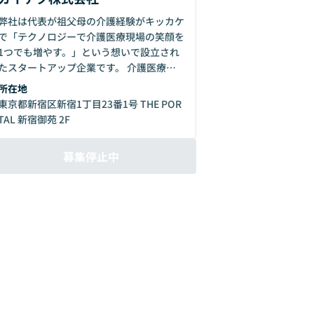
弊社は代表が祖父母の介護経験がキッカケ
で「テクノロジーで介護医療現場の笑顔を
1つでも増やす。」という想いで設立され
たスタートアップ企業です。 介護医療領
域にて、人材紹介や人材派遣ビジネスとは
所在地
違った、ワークシェアリングを念頭に置い
東京都新宿区新宿1丁目23番1号 THE POR
た人材採用マッチングプラットフォームサ
TAL 新宿御苑 2F
ービスを運営し昨対比600％を超える成長
率で当業界の新たな採用のスタンダードを
募集停止中
リードしています。 今後は介護医療現場
のDX推進を中心に複数の事業展開を予定
しております。 設立：2018年2月 従業員
数：2023年11月現在、正社員17名、業務
委託約30名のメンバーで構成 働き方：ハ
イブリッド（エンジニアはフルリモート勤
務が可能です。） -カイテク株式会社の採
用情報
https://caitech.notion.site/a6cf432ea9
524d16a3228e8a394db2df