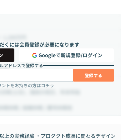
~ 1,200万円
だくには会員登録が必要になります
ン
Googleで新規登録/ログイン
ルアドレスで登録する
する
登録する
ウントをお持ちの方はコチラ
日制(土日)、国民の祝日、年末年始
休暇 / 結婚休暇 / 慶弔休暇他
3年以上の実務経験 ・プロダクト成長に関わるデザイン