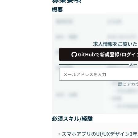
概要
正社員
雇用形態
年収 800万円 
給与・報酬
求人情報をご覧いた
09:00 ~ 18:00
稼働時間
GitHubで新規登録/ログイ
メー
相談の上決定
出社頻度
・休日
既にアカ
・完全週休2
休日・休暇
・休暇
・年次有給休暇
必須スキル/経験
・スマホアプリのUI/UXデザイン