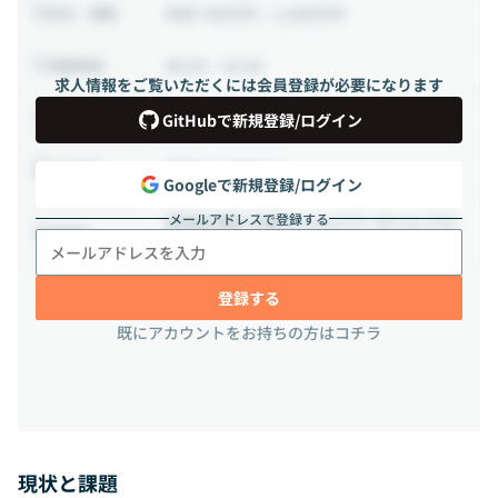
年収 700万円 ~ 1,600万円
給与・報酬
09:30 ~ 18:30
稼働時間
求人情報をご覧いただくには会員登録が必要になります
正社員
雇用形態
GitHubで新規登録/ログイン
相談の上決定する
出社頻度
Googleで新規登録/ログイン
メールアドレスで登録する
東京都 港区 北青山2-14-4 アーガイル アオ
勤務地
ヤマ 6F
登録する
既にアカウントをお持ちの方はコチラ
現状と課題