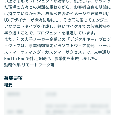
い上げる形でプロジェクトが始まり、私たちは、そういっ
た現場の方々との対話を重ねながら、お客様自身も明確に
は持てていなかった、あるべき姿のイメージや要望をUI/
UXデザイナーが徐々に形にし、その形に沿ってエンジニ
アがプロトタイプを作成し、短いサイクルでの仮説検証を
繰り返すことで、プロジェクトを推進しています。
また、別の大手メーカー企業との「デジタルキー」プロジ
ェクトでは、事業構想策定からソフトウェア開発、セール
ス・マーケティング・カスタマーサクセスまで、文字通り
End to Endで伴走を続け、事業化を実現しました。
勤務体系 リモートワーク可
募集要項
概要
正社員
雇用形態
年収 700万円 ~ 1,600万円
（現年収を考
慮し要相談とさせていただきます。／試
給与・報酬