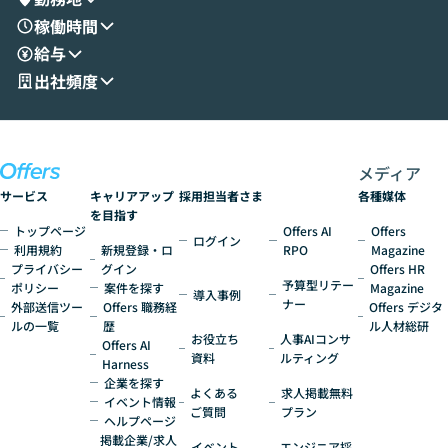
す。 後半のディスカッションでは、セキュ
のAIに絞るべ
稼働時間
リティの考え方や社内導入の進め方など、
迷っている方か
給与
現場目線でさらに深掘りしていきます。
最適化したい方
「自分の業務をAIで自動化してみたいけ
ご参加をお待ち
出社頻度
ど、何から始めればいいかわからない」と
いう方にこそ参加いただきたいイベントで
す。
メディア
サービス
キャリアアップ
採用担当者さま
各種媒体
を目指す
トップページ
Offers AI
Offers
ログイン
利用規約
新規登録・ロ
RPO
Magazine
プライバシー
グイン
Offers HR
予算型リテー
ポリシー
案件を探す
Magazine
導入事例
ナー
外部送信ツー
Offers 職務経
Offers デジタ
ルの一覧
歴
ル人材総研
お役立ち
人事AIコンサ
Offers AI
資料
ルティング
Harness
企業を探す
よくある
求人掲載無料
イベント情報
ご質問
プラン
ヘルプページ
掲載企業/求人
イベント
エンジニア採