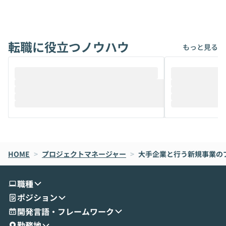
アでも簡単に安全に扱えるよう作られた機
ら」と、周りの
能です。そして実は、日常の業務領域であ
ている方も少な
れば「Coworkで十分にカバーできる」だ
Iのポテンシャル
転職に役立つノウハウ
けでなく、想像以上の範囲まで自動化でき
は、評判ではな
もっと見る
ることは、まだあまり知られていません。
ているAIを選ぶこ
そこで本イベントでは、メルカリで生成AI
もやり取りを重
推進を担当されているハヤカワ五味氏をお
まで文脈を忘れず
迎えし、Coworkを使った業務自動化の実
キストだけでな
際を、公開デモを交えてわかりやすくお伝
うときに一番打率が
えします。 前半のLTでは、ハヤカワ氏より
え、次々と新し
メルカリでの判断基準をもとに「なぜClau
それぞれの本当
de CodeはNGになりがちで、なぜCowork
スクごとに最適
なら安全なのか」を解説いただいた上で、C
すのは至難の業です。 そこで
HOME
oworkの基本的な機能をご紹介いただきま
>
プロジェクトマネージャー
>
大手企業と行う新規事業の
は、LLMのフ
す。 続く公開デモでは、実際にCoworkを
ント構築の最前
使ってワークフローを構築する様子をお見
社松尾研究所の尾
職種
せいただきます。数分でワークフローが完
e・Codex・G
ポジション
成する手軽さや、Gmail等の外部サービス
分けの考え方を紐
とセキュアに連携できるポイントなど、実
使わなくなった
開発言語・フレームワーク
演を通じて具体的なイメージをお届けしま
らではの視点でお
勤務地