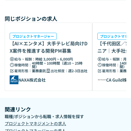
で。 - Culture Deck https://speakerdeck.com/dotd/zhu-
shi-hui-she-dotd-cai-yong-pitutizi-liao-2022zui-xin
同じポジションの求人
プロジェクトマネージャー
プロジェクトマネ
【AI×エンタメ】大手テレビ局向けD
【千代田区／常
X案件を推進する開発PM募集
ニア｜大手社会
給与・報酬：
時給 3,000円 ~ 6,000円
給与・報酬：
月給 
40時間 ~ 100時間（週10 ~ 25時
140時
稼働時間：
稼働時間：
間）
間）
雇用形態：
業務委託
出社頻度：
週2-3日出社
雇用形態：
業務委
NAXA株式会社
CA Guild株
関連リンク
職種/ポジションから転職・求人情報を探す
プロジェクトマネジメント
の求人
プロジェクトマネージャー
の求人