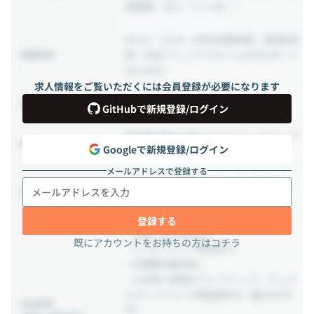
用期間：あり（３ヶ月））
09:30 ~ 18:30
（所定労働時間：実働8時
間／完全フレックスタイム(AM5:00～P
稼働時間
M10:00)）
求人情報をご覧いただくには会員登録が必要になります
相談の上決定する
出社頻度
GitHubで新規登録/ログイン
東京都 港区 北青山2-14-4 アーガイル ア
勤務地
Googleで新規登録/ログイン
オヤマ 6F
メールアドレスで登録する
- 休日：完全週休2日制（土・日・祝)
休日・休暇
- 有給休暇：年間20日
登録する
- 各種社会保険完備
既にアカウントをお持ちの方はコチラ
- インセンティブ制度あり
- 交通費全額支給
- 入社時に希望のラップトップ、デュア
ルディスプレイ希望者貸与（最大40万
社内制度
円）