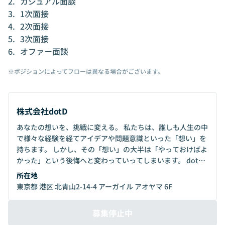
カジュアル面談
1次面接
2次面接
3次面接
オファー面談
※ポジションによってフローは異なる場合がございます。
株式会社dotD
あなたの想いを、挑戦に変える。 私たちは、誰しも人生の中
で様々な経験を経てアイデアや問題意識といった「想い」を
持ちます。 しかし、その「想い」の大半は「やっておけばよ
かった」という後悔へと変わっていってしまいます。 dotD
は事業創造ファームとして、これまで培ってきた知識や技
所在地
術、経験を活かしながら連続的に事業を創ることで、あなた
東京都 港区 北青山2-14-4 アーガイル アオヤマ 6F
の「想い」を「挑戦」に変えていきます。 そして、社会全体
に対して「挑戦」の可能性を広げ、人々が「後悔」しない未
募集停止中
来を創っていきます。 いま、はじめよう。 あなたと、dotD