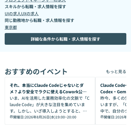
スキルから転職・求人情報を探す
UI
の求人
UX
の求人
同じ勤務地から転職・求人情報を探す
東京都
詳細な条件から転職・求人情報を探す
おすすめのイベント
もっと見る
開催前
開催前
それ、本当にClaude Codeじゃないとダ
Claude Co
メ？より安全でラクに使えるCowork公開
Codex・Gem
デモ
いま、AIを活用した業務効率化の文脈で「C
昨今、多くの生
laude Code」が大きな注目を集めていま
いますが、「Code
す。しかし、いざ導入しようとすると、セ
中で、自分のタ
キュリティ面の懸念や権限管理のハードル
開催日:
2026年8月26日(水)19:00
~
20:00
いいのか」を自
開催日:
2026年8
から、気軽に使えないケースも多いのでは
か？ 「なんとなく誰かが良いと言っていた
ないでしょうか。 Coworkは、非エンジニ
から」「SNS