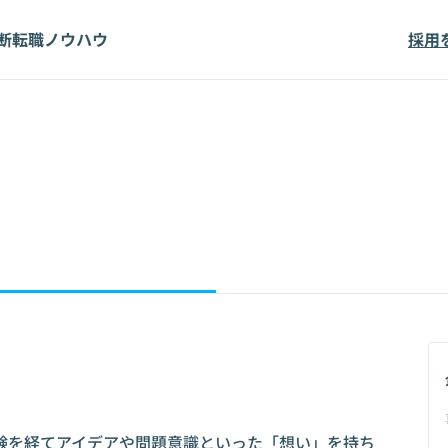
断
転職ノウハウ
採用
験を経てアイデアや問題意識といった「想い」を持ち