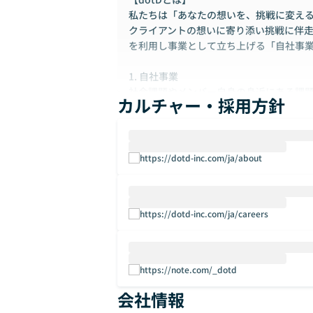
私たちは「あなたの想いを、挑戦に変え
クライアントの想いに寄り添い挑戦に伴走す
を利用し事業として立ち上げる「自社事
1. 自社事業
社会課題やメンバー自身の身近にある課
カルチャー・採用方針
画・開発・運営を行っています。
これまではPetTech（ペット x テクノロ
S(新規事業 x テクノロジー）での新サ
域を積極的に広げ、新たな価値を創造し
https://dotd-inc.com/ja/about
2. 共創事業
大企業（製造業・金融業・デベロッパー
企画からプロトタイピング・製品開発、
https://dotd-inc.com/ja/careers
を成功に導くためのお手伝いをしていま
顧客企業の社会的影響力や経営資源、do
わせることで、ひとりひとりの「当たり
https://note.com/_dotd
【dotDで働く魅力】
会社情報
- dotDはまだ小規模な会社ですが、IBM、A