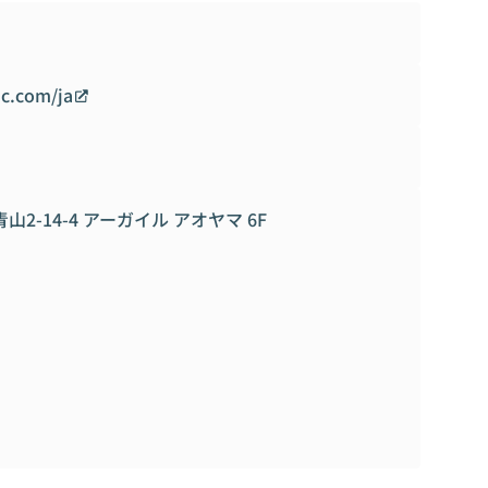
ンジニアやコンサルタントが数多く在籍しています。
心で、これまで自主性を重んじるフラットな組織風土で仕事を
良く、様々なタイプのエンジニアがお互いの長所を活かしな
nc.com/ja
ト」として自由度の高い環境下で業務に取り組むことに意義
です。
い範囲でペース配分をしながら「自社事業」に携わることも
アを務めながら、自身のライフワークである社会課題に取り
めているメンバーが複数名います。）
山2-14-4 アーガイル アオヤマ 6F
しており、ワークライフバランスを取りながら柔軟に働くこと
注できており、外資系ITベンダーやコンサルティングファーム
ます。
与され、入社時に上限40万円の範囲で自分好みのスペックを