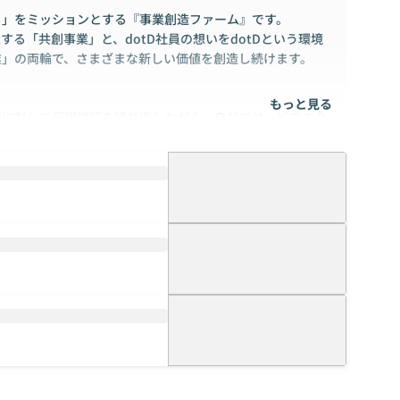
る」をミッションとする『事業創造ファーム』です。
る「共創事業」と、dotD社員の想いをdotDという環境
業」の両輪で、さまざまな新しい価値を創造し続けます。
もっと見る
題に対して仮説検証を繰り返しながら、自社でサービスの企
ジー）、EdTech（エデュケーション x テクノロジー）、SAA
ービス開発を中心に取り組んできましたが、今後も挑戦する領
ていきます。
・メーカー・交通インフラなど）の新規事業における構想・
更にはセールス・マーケティングまで、真の一気通貫で事業
す。
tDの強みである発想力や敏捷性・柔軟性、その両方を掛け合
前」に変化をもたらす価値を創造し続けます。
ccenture、NRIなどの大手IT企業から、Techベンチャー