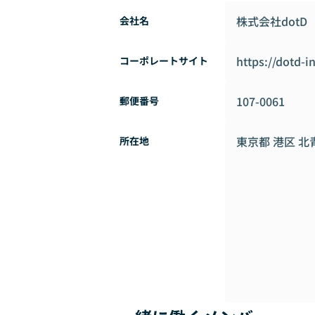
まで、様々な企業で経験を積んできたエ
株式会社dotD
会社名
- エンジニアチームは20代・30代が中
してきたメンバーも多いため、風通しが
がら活躍しています。
https://dotd-i
コーポレートサイト
- 単なる「受け仕事」ではなく「自分ゴ
を感じる方にとって、やりがいがある環境
107-0061
郵便番号
- 「共創事業」だけではなく、無理のな
可能です（実際に、共創事業のエンジニ
組むため、「自社事業」の立ち上げを進
東京都 港区 北青
所在地
- リモートワーク、フレックス制を導入
が可能です。
- 大企業から継続して質の高い案件を受
に引けを取らない給与水準を実現してい
- 業務で利用するPCは会社から新品が貸
選択することができます。