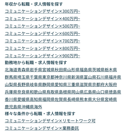
年収から転職・求人情報を探す
コミュニケーションデザイン✕300万円~
コミュニケーションデザイン✕400万円~
コミュニケーションデザイン✕500万円~
コミュニケーションデザイン✕600万円~
コミュニケーションデザイン✕700万円~
コミュニケーションデザイン✕800万円~
コミュニケーションデザイン✕900万円~
勤務地から転職・求人情報を探す
北海道
青森県
岩手県
宮城県
秋田県
山形県
福島県
茨城県
栃木県
群馬県
埼玉県
千葉県
東京都
神奈川県
新潟県
富山県
石川県
福井県
山梨県
長野県
岐阜県
静岡県
愛知県
三重県
滋賀県
京都府
大阪府
兵庫県
奈良県
和歌山県
鳥取県
島根県
岡山県
広島県
山口県
徳島県
香川県
愛媛県
高知県
福岡県
佐賀県
長崎県
熊本県
大分県
宮崎県
鹿児島県
沖縄県
海外
様々な条件から転職・求人情報を探す
コミュニケーションデザイン✕リモートワーク可
コミュニケーションデザイン✕業務委託