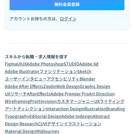
無料会員登録
アカウントお持ちの方は、
ログイン
スキルから転職・求人情報を探す
Figma
UI
UX
Adobe Photoshop
STUDIO
Adobe Xd
Adobe Illustrator
ファシリテーション
Sketch
ユーザーインタビュー
アクセシビリティ
Blender
Adobe After Effects
Zeplin
Web Design
Graphic Design
UXリサーチ
AfterEffects
Adobe Premier Pro
Art Direction
Wireframing
Prott
Invision
カスタマージャニー
UXライティング
アートディレクション
Interaction Design
Illustration
Branding
Typography
Editorial Design
Adobe Indesign
Abstract
Design Research
CI/VIデザイン
イラストレーション
Material Design
Midjourney