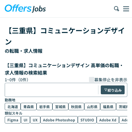
【
三重県
】
コミュニケーションデザイ
ン
の転職・求人情報
【三重県】コミュニケーションデザイン 高単価の転職・
求人情報の検索結果
1
~
0
件（
0
件）
募集停止を非表示
絞り込み
勤務地
北海道
青森県
岩手県
宮城県
秋田県
山形県
福島県
茨城県
類似スキル
Figma
UI
UX
Adobe Photoshop
STUDIO
Adobe Xd
Adobe