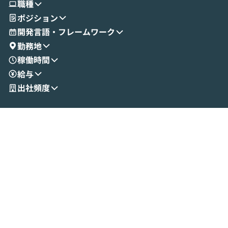
職種
せいただきます。数分でワークフローが完
e・Codex・G
ポジション
成する手軽さや、Gmail等の外部サービス
分けの考え方を紐
とセキュアに連携できるポイントなど、実
使わなくなった
開発言語・フレームワーク
演を通じて具体的なイメージをお届けしま
らではの視点でお
勤務地
す。 後半のディスカッションでは、セキュ
のAIに絞るべ
稼働時間
リティの考え方や社内導入の進め方など、
迷っている方か
給与
現場目線でさらに深掘りしていきます。
最適化したい方
「自分の業務をAIで自動化してみたいけ
ご参加をお待ち
出社頻度
ど、何から始めればいいかわからない」と
いう方にこそ参加いただきたいイベントで
す。