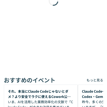
おすすめのイベント
もっと見る
開催前
開催前
それ、本当にClaude Codeじゃないとダ
Claude Co
メ？より安全でラクに使えるCowork公開
Codex・Gem
デモ
いま、AIを活用した業務効率化の文脈で「C
昨今、多くの生