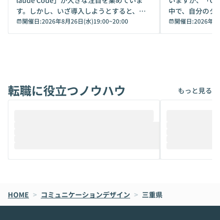
laude Code」が大きな注目を集めていま
いますが、「Code
す。しかし、いざ導入しようとすると、セ
中で、自分のタ
キュリティ面の懸念や権限管理のハードル
開催日:
2026年8月26日(水)19:00
~
20:00
いいのか」を自
開催日:
2026年8
から、気軽に使えないケースも多いのでは
か？ 「なんとなく誰かが良いと言っていた
ないでしょうか。 Coworkは、非エンジニ
から」「SNS
アでも簡単に安全に扱えるよう作られた機
ら」と、周りの
能です。そして実は、日常の業務領域であ
ている方も少な
れば「Coworkで十分にカバーできる」だ
Iのポテンシャル
転職に役立つノウハウ
けでなく、想像以上の範囲まで自動化でき
は、評判ではな
もっと見る
ることは、まだあまり知られていません。
ているAIを選ぶこ
そこで本イベントでは、メルカリで生成AI
もやり取りを重
推進を担当されているハヤカワ五味氏をお
まで文脈を忘れず
迎えし、Coworkを使った業務自動化の実
キストだけでな
際を、公開デモを交えてわかりやすくお伝
うときに一番打率が
えします。 前半のLTでは、ハヤカワ氏より
え、次々と新し
メルカリでの判断基準をもとに「なぜClau
それぞれの本当
de CodeはNGになりがちで、なぜCowork
スクごとに最適
なら安全なのか」を解説いただいた上で、C
すのは至難の業です。 そこで
HOME
oworkの基本的な機能をご紹介いただきま
>
コミュニケーションデザイン
>
三重県
は、LLMのフ
す。 続く公開デモでは、実際にCoworkを
ント構築の最前
使ってワークフローを構築する様子をお見
社松尾研究所の尾