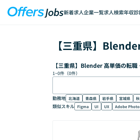
新着求人
企業一覧
求人検索
年収診
【
三重県
】
Blende
【三重県】Blender 高単価の
1
~
0
件（
0
件）
勤務地
北海道
青森県
岩手県
宮城県
秋
類似スキル
Figma
UI
UX
Adobe Photo