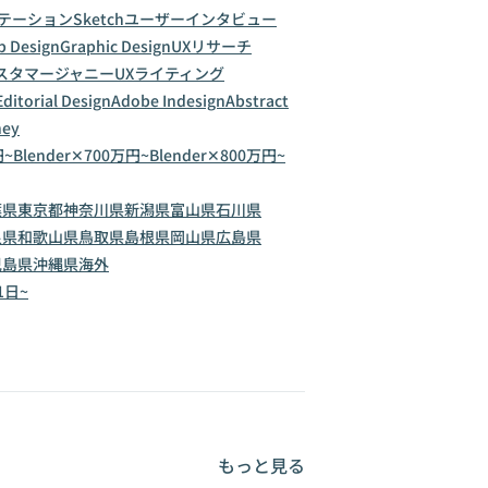
テーション
Sketch
ユーザーインタビュー
 Design
Graphic Design
UXリサーチ
スタマージャニー
UXライティング
Editorial Design
Adobe Indesign
Abstract
ney
円~
Blender✕700万円~
Blender✕800万円~
葉県
東京都
神奈川県
新潟県
富山県
石川県
良県
和歌山県
鳥取県
島根県
岡山県
広島県
児島県
沖縄県
海外
1日~
もっと見る