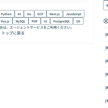
Python
AI
Go
GCP
Next.js
JavaScript
Vue.js
MySQL
PHP
UI
PostgreSQL
UX
合は、エージェントサービスをご利用ください。
トップに戻る
[
[
[
[
[
[