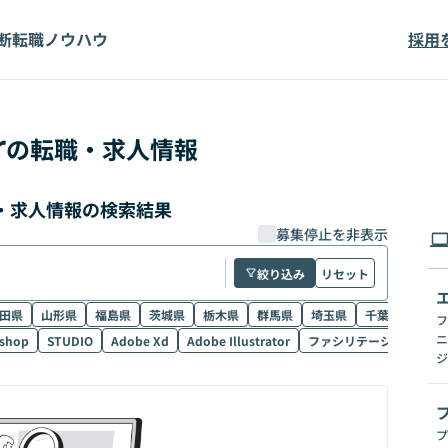
断
転職ノウハウ
採用
r
の転職・求人情報
転職・求人情報の検索結果
募集停止を非表示
絞り込み
リセット
田県
山形県
福島県
茨城県
栃木県
群馬県
埼玉県
千葉県
東京
フ
ニ
shop
STUDIO
Adobe Xd
Adobe Illustrator
ファシリテーション
Sk
ジ
プ