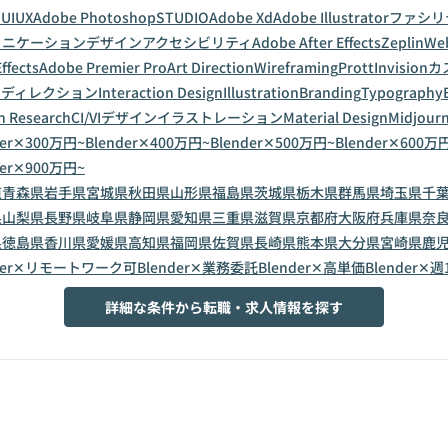
a
UI
UX
Adobe Photoshop
STUDIO
Adobe Xd
Adobe Illustrator
ファシリ
ュニケーションデザイン
アクセシビリティ
Adobe After Effects
Zeplin
Web
ffects
Adobe Premier Pro
Art Direction
Wireframing
Prott
Invision
カ
トディレクション
Interaction Design
Illustration
Branding
Typography
n Research
CI/VIデザイン
イラストレーション
Material Design
Midjour
der✕300万円~
Blender✕400万円~
Blender✕500万円~
Blender✕600万
der✕900万円~
道
青森県
岩手県
宮城県
秋田県
山形県
福島県
茨城県
栃木県
群馬県
埼玉県
千
県
山梨県
長野県
岐阜県
静岡県
愛知県
三重県
滋賀県
京都府
大阪府
兵庫県
奈
県
徳島県
香川県
愛媛県
高知県
福岡県
佐賀県
長崎県
熊本県
大分県
宮崎県
鹿
nder✕リモートワーク可
Blender✕業務委託
Blender✕高単価
Blender✕週
詳細な条件から転職・求人情報を探す