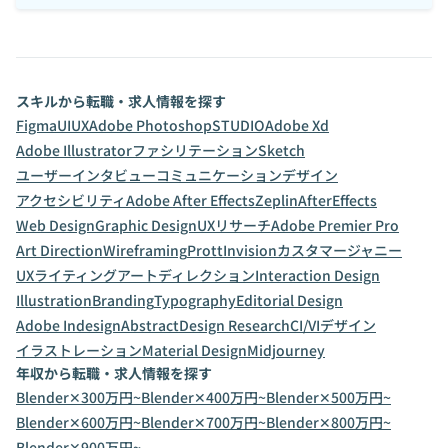
スキルから転職・求人情報を探す
Figma
UI
UX
Adobe Photoshop
STUDIO
Adobe Xd
Adobe Illustrator
ファシリテーション
Sketch
ユーザーインタビュー
コミュニケーションデザイン
アクセシビリティ
Adobe After Effects
Zeplin
AfterEffects
Web Design
Graphic Design
UXリサーチ
Adobe Premier Pro
Art Direction
Wireframing
Prott
Invision
カスタマージャニー
UXライティング
アートディレクション
Interaction Design
Illustration
Branding
Typography
Editorial Design
Adobe Indesign
Abstract
Design Research
CI/VIデザイン
イラストレーション
Material Design
Midjourney
年収から転職・求人情報を探す
Blender✕300万円~
Blender✕400万円~
Blender✕500万円~
Blender✕600万円~
Blender✕700万円~
Blender✕800万円~
Blender✕900万円~