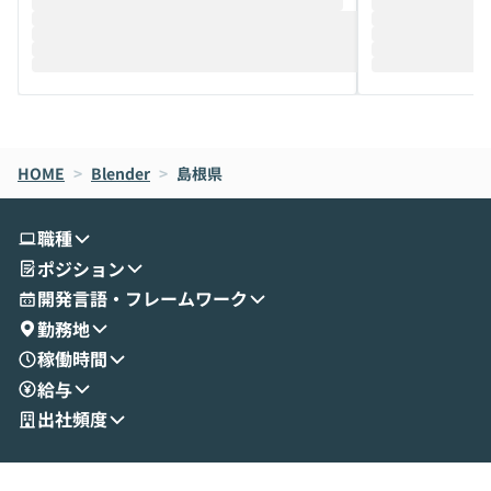
推進を担当されているハヤカワ五味氏をお
まで文脈を忘れず
迎えし、Coworkを使った業務自動化の実
キストだけでな
際を、公開デモを交えてわかりやすくお伝
うときに一番打率が
えします。 前半のLTでは、ハヤカワ氏より
え、次々と新し
メルカリでの判断基準をもとに「なぜClau
それぞれの本当
de CodeはNGになりがちで、なぜCowork
スクごとに最適
なら安全なのか」を解説いただいた上で、C
すのは至難の業です。 そこで
HOME
oworkの基本的な機能をご紹介いただきま
>
Blender
>
島根県
は、LLMのフ
す。 続く公開デモでは、実際にCoworkを
ント構築の最前
使ってワークフローを構築する様子をお見
社松尾研究所の尾
職種
せいただきます。数分でワークフローが完
e・Codex・G
ポジション
成する手軽さや、Gmail等の外部サービス
分けの考え方を紐
とセキュアに連携できるポイントなど、実
使わなくなった
開発言語・フレームワーク
演を通じて具体的なイメージをお届けしま
らではの視点でお
勤務地
す。 後半のディスカッションでは、セキュ
のAIに絞るべ
稼働時間
リティの考え方や社内導入の進め方など、
迷っている方か
給与
現場目線でさらに深掘りしていきます。
最適化したい方
「自分の業務をAIで自動化してみたいけ
ご参加をお待ち
出社頻度
ど、何から始めればいいかわからない」と
いう方にこそ参加いただきたいイベントで
す。