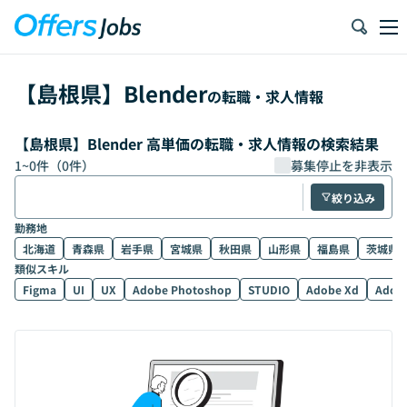
【
島根県
】
Blender
の転職・求人情報
【島根県】Blender 高単価の転職・求人情報の検索結果
1
~
0
件（
0
件）
募集停止を非表示
絞り込み
勤務地
北海道
青森県
岩手県
宮城県
秋田県
山形県
福島県
茨城県
類似スキル
Figma
UI
UX
Adobe Photoshop
STUDIO
Adobe Xd
Adobe