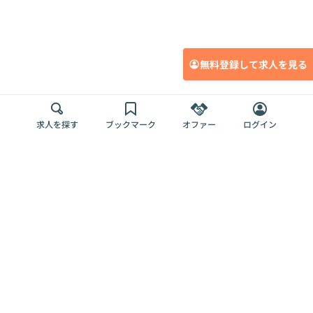
無料登録して求人を見る
求人を探す
ブックマーク
オファー
ログイン
メディア
サービス
キャリアアップ
採用担当者さま
各種媒体
を目指す
トップページ
Offers AI
Offers
ログイン
利用規約
新規登録・ロ
RPO
Magazine
プライバシー
グイン
Offers HR
予算型リテー
ポリシー
案件を探す
Magazine
導入事例
ナー
外部送信ツー
Offers 職務経
Offers デジタ