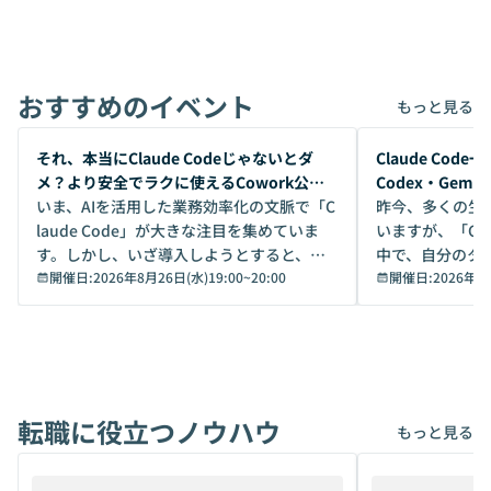
おすすめのイベント
もっと見る
開催前
開催前
それ、本当にClaude Codeじゃないとダ
Claude Co
メ？より安全でラクに使えるCowork公開
Codex・Gem
デモ
いま、AIを活用した業務効率化の文脈で「C
昨今、多くの生
laude Code」が大きな注目を集めていま
いますが、「Code
す。しかし、いざ導入しようとすると、セ
中で、自分のタ
キュリティ面の懸念や権限管理のハードル
開催日:
2026年8月26日(水)19:00
~
20:00
いいのか」を自
開催日:
2026年8
から、気軽に使えないケースも多いのでは
か？ 「なんとなく誰かが良いと言っていた
ないでしょうか。 Coworkは、非エンジニ
から」「SNS
アでも簡単に安全に扱えるよう作られた機
ら」と、周りの
能です。そして実は、日常の業務領域であ
ている方も少な
れば「Coworkで十分にカバーできる」だ
Iのポテンシャル
転職に役立つノウハウ
けでなく、想像以上の範囲まで自動化でき
は、評判ではな
もっと見る
ることは、まだあまり知られていません。
ているAIを選ぶこ
そこで本イベントでは、メルカリで生成AI
もやり取りを重