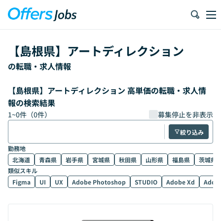
【
島根県
】
アートディレクション
の転職・求人情報
【島根県】アートディレクション 高単価の転職・求人情
報の検索結果
1
~
0
件（
0
件）
募集停止を非表示
絞り込み
勤務地
北海道
青森県
岩手県
宮城県
秋田県
山形県
福島県
茨城県
類似スキル
Figma
UI
UX
Adobe Photoshop
STUDIO
Adobe Xd
Adobe