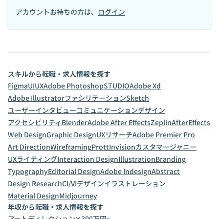
アカウントお持ちの方は、
ログイン
スキルから転職・求人情報を探す
Figma
UI
UX
Adobe Photoshop
STUDIO
Adobe Xd
Adobe Illustrator
ファシリテーション
Sketch
ユーザーインタビュー
コミュニケーションデザイン
アクセシビリティ
Blender
Adobe After Effects
Zeplin
AfterEffects
Web Design
Graphic Design
UXリサーチ
Adobe Premier Pro
Art Direction
Wireframing
Prott
Invision
カスタマージャニー
UXライティング
Interaction Design
Illustration
Branding
Typography
Editorial Design
Adobe Indesign
Abstract
Design Research
CI/VIデザイン
イラストレーション
Material Design
Midjourney
年収から転職・求人情報を探す
アートディレクション✕300万円~