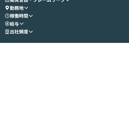
演を通じて具体的なイメージをお届けしま
らではの視点でお
勤務地
す。 後半のディスカッションでは、セキュ
のAIに絞るべ
稼働時間
リティの考え方や社内導入の進め方など、
迷っている方か
給与
現場目線でさらに深掘りしていきます。
最適化したい方
「自分の業務をAIで自動化してみたいけ
ご参加をお待ち
出社頻度
ど、何から始めればいいかわからない」と
いう方にこそ参加いただきたいイベントで
す。