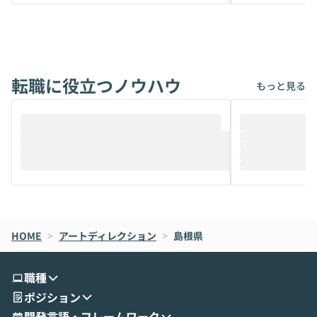
から、気軽に使えないケースも多いのでは
か？ 「なんとなく誰かが良いと言っていた
ないでしょうか。 Coworkは、非エンジニ
から」「SNS
アでも簡単に安全に扱えるよう作られた機
ら」と、周りの
能です。そして実は、日常の業務領域であ
ている方も少な
れば「Coworkで十分にカバーできる」だ
Iのポテンシャル
転職に役立つノウハウ
けでなく、想像以上の範囲まで自動化でき
は、評判ではな
もっと見る
ることは、まだあまり知られていません。
ているAIを選ぶこ
そこで本イベントでは、メルカリで生成AI
もやり取りを重
推進を担当されているハヤカワ五味氏をお
まで文脈を忘れず
迎えし、Coworkを使った業務自動化の実
キストだけでな
際を、公開デモを交えてわかりやすくお伝
うときに一番打率が
えします。 前半のLTでは、ハヤカワ氏より
え、次々と新し
メルカリでの判断基準をもとに「なぜClau
それぞれの本当
de CodeはNGになりがちで、なぜCowork
スクごとに最適
なら安全なのか」を解説いただいた上で、C
すのは至難の業です。 そこで
HOME
oworkの基本的な機能をご紹介いただきま
>
アートディレクション
>
島根県
は、LLMのフ
す。 続く公開デモでは、実際にCoworkを
ント構築の最前
使ってワークフローを構築する様子をお見
社松尾研究所の尾
職種
せいただきます。数分でワークフローが完
e・Codex・G
ポジション
成する手軽さや、Gmail等の外部サービス
分けの考え方を紐
とセキュアに連携できるポイントなど、実
使わなくなった
開発言語・フレームワーク