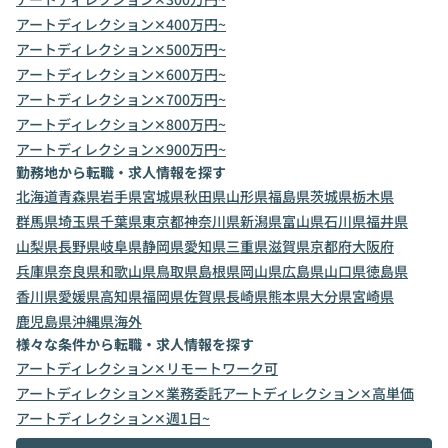
アートディレクション✕400万円~
アートディレクション✕500万円~
アートディレクション✕600万円~
アートディレクション✕700万円~
アートディレクション✕800万円~
アートディレクション✕900万円~
勤務地から転職・求人情報を探す
北海道
青森県
岩手県
宮城県
秋田県
山形県
福島県
茨城県
栃木県
群馬県
埼玉県
千葉県
東京都
神奈川県
新潟県
富山県
石川県
福井県
山梨県
長野県
岐阜県
静岡県
愛知県
三重県
滋賀県
京都府
大阪府
兵庫県
奈良県
和歌山県
鳥取県
島根県
岡山県
広島県
山口県
徳島県
香川県
愛媛県
高知県
福岡県
佐賀県
長崎県
熊本県
大分県
宮崎県
鹿児島県
沖縄県
海外
様々な条件から転職・求人情報を探す
アートディレクション✕リモートワーク可
アートディレクション✕業務委託
アートディレクション✕高単価
アートディレクション✕週1日~