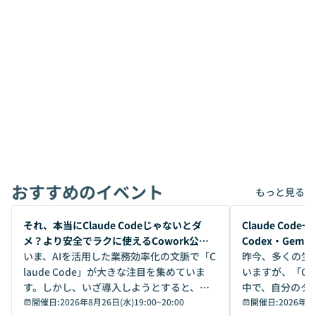
おすすめのイベント
もっと見る
開催前
開催前
それ、本当にClaude Codeじゃないとダ
Claude Co
メ？より安全でラクに使えるCowork公開
Codex・Gem
デモ
いま、AIを活用した業務効率化の文脈で「C
昨今、多くの生
laude Code」が大きな注目を集めていま
いますが、「Code
す。しかし、いざ導入しようとすると、セ
中で、自分のタ
キュリティ面の懸念や権限管理のハードル
開催日:
2026年8月26日(水)19:00
~
20:00
いいのか」を自
開催日:
2026年8