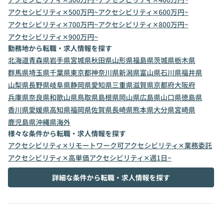
アクセシビリティ✕500万円~
アクセシビリティ✕600万円~
アクセシビリティ✕700万円~
アクセシビリティ✕800万円~
アクセシビリティ✕900万円~
勤務地から転職・求人情報を探す
北海道
青森県
岩手県
宮城県
秋田県
山形県
福島県
茨城県
栃木県
群馬県
埼玉県
千葉県
東京都
神奈川県
新潟県
富山県
石川県
福井県
山梨県
長野県
岐阜県
静岡県
愛知県
三重県
滋賀県
京都府
大阪府
兵庫県
奈良県
和歌山県
鳥取県
島根県
岡山県
広島県
山口県
徳島県
香川県
愛媛県
高知県
福岡県
佐賀県
長崎県
熊本県
大分県
宮崎県
鹿児島県
沖縄県
海外
様々な条件から転職・求人情報を探す
アクセシビリティ✕リモートワーク可
アクセシビリティ✕業務委託
アクセシビリティ✕高単価
アクセシビリティ✕週1日~
詳細な条件から転職・求人情報を探す