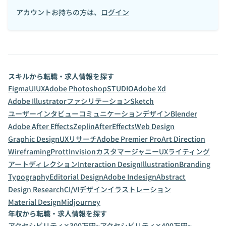
アカウントお持ちの方は、
ログイン
スキルから転職・求人情報を探す
Figma
UI
UX
Adobe Photoshop
STUDIO
Adobe Xd
Adobe Illustrator
ファシリテーション
Sketch
ユーザーインタビュー
コミュニケーションデザイン
Blender
Adobe After Effects
Zeplin
AfterEffects
Web Design
Graphic Design
UXリサーチ
Adobe Premier Pro
Art Direction
Wireframing
Prott
Invision
カスタマージャニー
UXライティング
アートディレクション
Interaction Design
Illustration
Branding
Typography
Editorial Design
Adobe Indesign
Abstract
Design Research
CI/VIデザイン
イラストレーション
Material Design
Midjourney
年収から転職・求人情報を探す
アクセシビリティ✕300万円~
アクセシビリティ✕400万円~