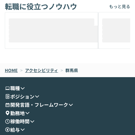
転職に役立つノウハウ
けでなく、想像以上の範囲まで自動化でき
は、評判ではな
もっと見る
ることは、まだあまり知られていません。
ているAIを選ぶこ
そこで本イベントでは、メルカリで生成AI
もやり取りを重
推進を担当されているハヤカワ五味氏をお
まで文脈を忘れず
迎えし、Coworkを使った業務自動化の実
キストだけでな
際を、公開デモを交えてわかりやすくお伝
うときに一番打率が
えします。 前半のLTでは、ハヤカワ氏より
え、次々と新し
メルカリでの判断基準をもとに「なぜClau
それぞれの本当
de CodeはNGになりがちで、なぜCowork
スクごとに最適
なら安全なのか」を解説いただいた上で、C
すのは至難の業です。 そこで
HOME
oworkの基本的な機能をご紹介いただきま
>
アクセシビリティ
>
群馬県
は、LLMのフ
す。 続く公開デモでは、実際にCoworkを
ント構築の最前
使ってワークフローを構築する様子をお見
社松尾研究所の尾
職種
せいただきます。数分でワークフローが完
e・Codex・G
ポジション
成する手軽さや、Gmail等の外部サービス
分けの考え方を紐
とセキュアに連携できるポイントなど、実
使わなくなった
開発言語・フレームワーク
演を通じて具体的なイメージをお届けしま
らではの視点でお
勤務地
す。 後半のディスカッションでは、セキュ
のAIに絞るべ
稼働時間
リティの考え方や社内導入の進め方など、
迷っている方か
給与
現場目線でさらに深掘りしていきます。
最適化したい方