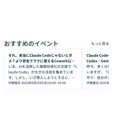
おすすめのイベント
もっと見る
開催前
開催前
それ、本当にClaude Codeじゃないとダ
Claude Co
メ？より安全でラクに使えるCowork公開
Codex・Gem
デモ
いま、AIを活用した業務効率化の文脈で「C
昨今、多くの生
laude Code」が大きな注目を集めていま
いますが、「Code
す。しかし、いざ導入しようとすると、セ
中で、自分のタ
キュリティ面の懸念や権限管理のハードル
開催日:
2026年8月26日(水)19:00
~
20:00
いいのか」を自
開催日:
2026年8
から、気軽に使えないケースも多いのでは
か？ 「なんとなく誰かが良いと言っていた
ないでしょうか。 Coworkは、非エンジニ
から」「SNS
アでも簡単に安全に扱えるよう作られた機
ら」と、周りの
能です。そして実は、日常の業務領域であ
ている方も少な
れば「Coworkで十分にカバーできる」だ
Iのポテンシャル