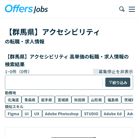
【
群馬県
】
アクセシビリティ
の転職・求人情報
【群馬県】アクセシビリティ 高単価の転職・求人情報の
検索結果
1
~
0
件（
0
件）
募集停止を非表示
絞り込み
勤務地
北海道
青森県
岩手県
宮城県
秋田県
山形県
福島県
茨城県
類似スキル
Figma
UI
UX
Adobe Photoshop
STUDIO
Adobe Xd
Adobe