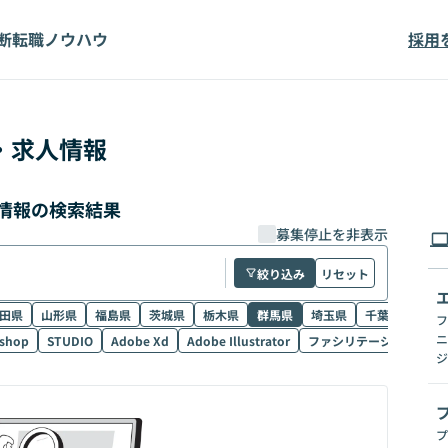
断
転職ノウハウ
採用
・求人情報
人情報の検索結果
募集停止を非表示
絞り込み
リセット
田県
山形県
福島県
茨城県
栃木県
群馬県
埼玉県
千葉県
東京
フ
ニ
shop
STUDIO
Adobe Xd
Adobe Illustrator
ファシリテーション
Sk
ジ
プ