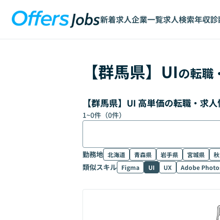
新着求人
企業一覧
求人検索
年収診
【
群馬県
】
UI
の転職
【群馬県】UI 高単価の転職・求
1
~
0
件（
0
件）
勤務地
北海道
青森県
岩手県
宮城県
秋
類似スキル
Figma
UI
UX
Adobe Photo