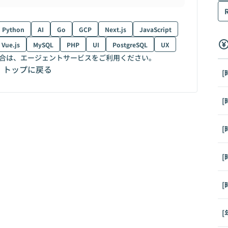
Python
AI
Go
GCP
Next.js
JavaScript
Vue.js
MySQL
PHP
UI
PostgreSQL
UX
合は、エージェントサービスをご利用ください。
トップに戻る
[
[
[
[
[
[