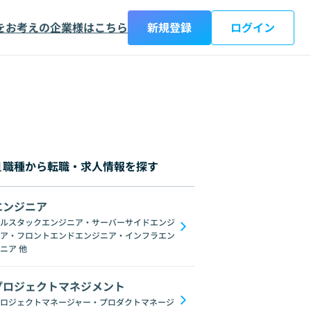
をお考えの企業様はこちら
新規登録
ログイン
職種から転職・求人情報を探す
エンジニア
都
神奈川県
新潟県
富山県
石川県
福井県
山梨県
長野県
岐阜
ルスタックエンジニア・サーバーサイドエンジ
ア・フロントエンドエンジニア・インフラエン
etch
ユーザーインタビュー
コミュニケーションデザイン
アクセシビリテ
ニア
他
プロジェクトマネジメント
ロジェクトマネージャー・プロダクトマネージ