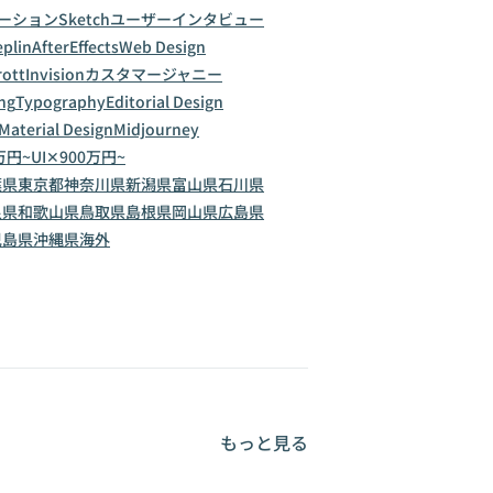
ーション
Sketch
ユーザーインタビュー
eplin
AfterEffects
Web Design
rott
Invision
カスタマージャニー
ng
Typography
Editorial Design
Material Design
Midjourney
万円~
UI✕900万円~
葉県
東京都
神奈川県
新潟県
富山県
石川県
良県
和歌山県
鳥取県
島根県
岡山県
広島県
児島県
沖縄県
海外
もっと見る