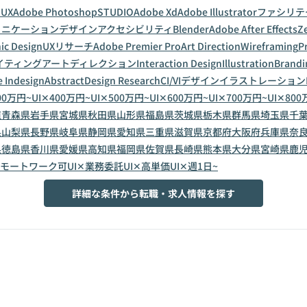
a
UX
Adobe Photoshop
STUDIO
Adobe Xd
Adobe Illustrator
ファシリテ
ュニケーションデザイン
アクセシビリティ
Blender
Adobe After Effects
Z
ic Design
UXリサーチ
Adobe Premier Pro
Art Direction
Wireframing
P
イティング
アートディレクション
Interaction Design
Illustration
Brandi
 Indesign
Abstract
Design Research
CI/VIデザイン
イラストレーション
00万円~
UI✕400万円~
UI✕500万円~
UI✕600万円~
UI✕700万円~
UI✕800
道
青森県
岩手県
宮城県
秋田県
山形県
福島県
茨城県
栃木県
群馬県
埼玉県
千
県
山梨県
長野県
岐阜県
静岡県
愛知県
三重県
滋賀県
京都府
大阪府
兵庫県
奈
県
徳島県
香川県
愛媛県
高知県
福岡県
佐賀県
長崎県
熊本県
大分県
宮崎県
鹿
リモートワーク可
UI✕業務委託
UI✕高単価
UI✕週1日~
詳細な条件から転職・求人情報を探す