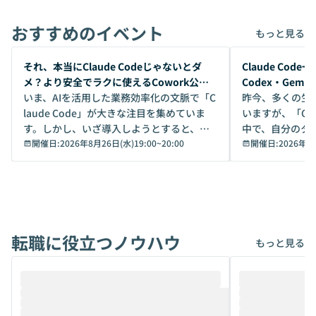
おすすめのイベント
もっと見る
開催前
開催前
それ、本当にClaude Codeじゃないとダ
Claude Co
メ？より安全でラクに使えるCowork公開
Codex・Gem
デモ
いま、AIを活用した業務効率化の文脈で「C
昨今、多くの生
laude Code」が大きな注目を集めていま
いますが、「Code
す。しかし、いざ導入しようとすると、セ
中で、自分のタ
キュリティ面の懸念や権限管理のハードル
開催日:
2026年8月26日(水)19:00
~
20:00
いいのか」を自
開催日:
2026年8
から、気軽に使えないケースも多いのでは
か？ 「なんとなく誰かが良いと言っていた
ないでしょうか。 Coworkは、非エンジニ
から」「SNS
アでも簡単に安全に扱えるよう作られた機
ら」と、周りの
能です。そして実は、日常の業務領域であ
ている方も少な
れば「Coworkで十分にカバーできる」だ
Iのポテンシャル
転職に役立つノウハウ
けでなく、想像以上の範囲まで自動化でき
は、評判ではな
もっと見る
ることは、まだあまり知られていません。
ているAIを選ぶこ
そこで本イベントでは、メルカリで生成AI
もやり取りを重
推進を担当されているハヤカワ五味氏をお
まで文脈を忘れず
迎えし、Coworkを使った業務自動化の実
キストだけでな
際を、公開デモを交えてわかりやすくお伝
うときに一番打率が