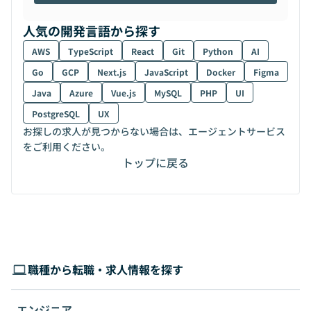
人気の開発言語から探す
AWS
TypeScript
React
Git
Python
AI
Go
GCP
Next.js
JavaScript
Docker
Figma
Java
Azure
Vue.js
MySQL
PHP
UI
PostgreSQL
UX
お探しの求人が見つからない場合は、エージェントサービス
をご利用ください。
トップに戻る
職種から転職・求人情報を探す
エンジニア