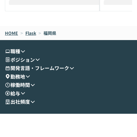
えします。 前半のLTでは、ハヤカワ氏より
え、次々と新し
メルカリでの判断基準をもとに「なぜClau
それぞれの本当
de CodeはNGになりがちで、なぜCowork
スクごとに最適
なら安全なのか」を解説いただいた上で、C
すのは至難の業です。 そこで
HOME
oworkの基本的な機能をご紹介いただきま
>
Flask
>
福岡県
は、LLMのフ
す。 続く公開デモでは、実際にCoworkを
ント構築の最前
使ってワークフローを構築する様子をお見
社松尾研究所の尾
職種
せいただきます。数分でワークフローが完
e・Codex・G
ポジション
成する手軽さや、Gmail等の外部サービス
分けの考え方を紐
とセキュアに連携できるポイントなど、実
使わなくなった
開発言語・フレームワーク
演を通じて具体的なイメージをお届けしま
らではの視点でお
勤務地
す。 後半のディスカッションでは、セキュ
のAIに絞るべ
稼働時間
リティの考え方や社内導入の進め方など、
迷っている方か
給与
現場目線でさらに深掘りしていきます。
最適化したい方
「自分の業務をAIで自動化してみたいけ
ご参加をお待ち
出社頻度
ど、何から始めればいいかわからない」と
いう方にこそ参加いただきたいイベントで
す。