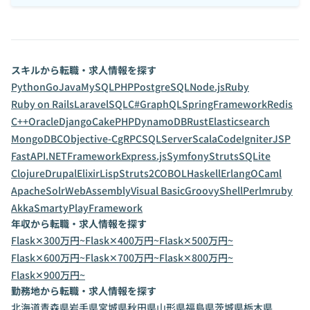
スキルから転職・求人情報を探す
Python
Go
Java
MySQL
PHP
PostgreSQL
Node.js
Ruby
Ruby on Rails
Laravel
SQL
C#
GraphQL
SpringFramework
Redis
C++
Oracle
Django
CakePHP
DynamoDB
Rust
Elasticsearch
MongoDB
C
Objective-C
gRPC
SQLServer
Scala
CodeIgniter
JSP
FastAPI
.NETFramework
Express.js
Symfony
Struts
SQLite
Clojure
Drupal
Elixir
Lisp
Struts2
COBOL
Haskell
Erlang
OCaml
ApacheSolr
WebAssembly
Visual Basic
Groovy
Shell
Perl
mruby
Akka
Smarty
PlayFramework
年収から転職・求人情報を探す
Flask✕300万円~
Flask✕400万円~
Flask✕500万円~
Flask✕600万円~
Flask✕700万円~
Flask✕800万円~
Flask✕900万円~
勤務地から転職・求人情報を探す
北海道
青森県
岩手県
宮城県
秋田県
山形県
福島県
茨城県
栃木県