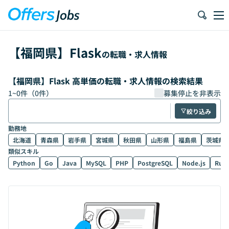
【
福岡県
】
Flask
の転職・求人情報
【福岡県】Flask 高単価の転職・求人情報の検索結果
1
~
0
件（
0
件）
募集停止を非表示
絞り込み
勤務地
北海道
青森県
岩手県
宮城県
秋田県
山形県
福島県
茨城県
類似スキル
Python
Go
Java
MySQL
PHP
PostgreSQL
Node.js
Rub