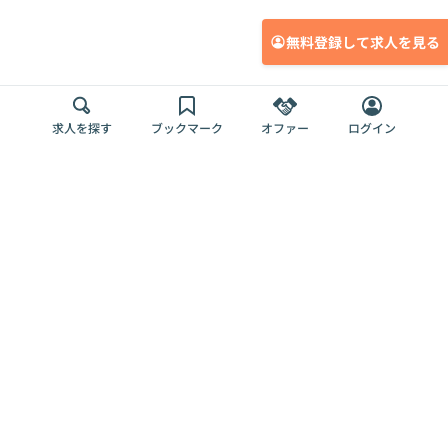
無料登録して求人を見る
求人を探す
ブックマーク
オファー
ログイン
メディア
サービス
キャリアアップ
採用担当者さま
各種媒体
を目指す
トップページ
Offers AI
Offers
ログイン
利用規約
新規登録・ロ
RPO
Magazine
プライバシー
グイン
Offers HR
予算型リテー
ポリシー
案件を探す
Magazine
導入事例
ナー
外部送信ツー
Offers 職務経
Offers デジタ
ルの一覧
歴
ル人材総研
お役立ち
人事AIコンサ
Offers AI
資料
ルティング