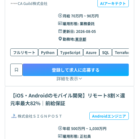
CA Guild株式会社
AIアーキテクト
月給 70万円 ~ 90万円
雇用形態:
業務委託
更新日:
2026-08-05
勤務地:
東京都
フルリモート
Python
TypeScript
Azure
SQL
Terraform
登録して求人に応募する
詳細を表示
【iOS・Androidのモバイル開発】リモート8割×還
元率最大82%｜前給保証
株式会社ＳＩＧＮＰＯＳＴ
Androidエンジニア
年収 500万円 ~ 1,030万円
雇用形態:
正社員