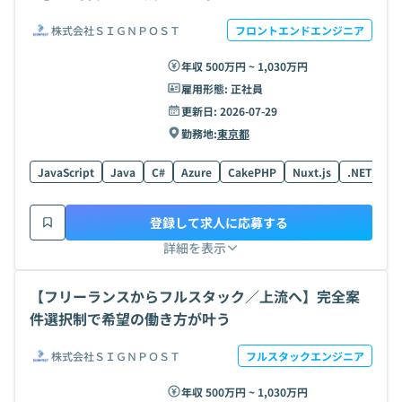
株式会社ＳＩＧＮＰＯＳＴ
フロントエンドエンジニア
年収 500万円 ~ 1,030万円
雇用形態:
正社員
更新日:
2026-07-29
勤務地:
東京都
JavaScript
Java
C#
Azure
CakePHP
Nuxt.js
.NETFram
登録して求人に応募する
詳細を表示
【フリーランスからフルスタック／上流へ】完全案
件選択制で希望の働き方が叶う
株式会社ＳＩＧＮＰＯＳＴ
フルスタックエンジニア
年収 500万円 ~ 1,030万円