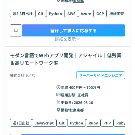
勤務地:
東京都
週2-3日出社
Git
Python
AWS
Azure
GCP
機械学習
Ty
登録して求人に応募する
詳細を表示
モダン言語でWebアプリ開発｜アジャイル｜低残業
＆高リモートワーク率
株式会社キノバ
サーバーサイドエンジニア
年収 400万円 ~ 700万円
雇用形態:
正社員
更新日:
2026-05-10
勤務地:
東京都
週1日出社
JavaScript
Git
Python
Ruby
PHP
Ruby on R