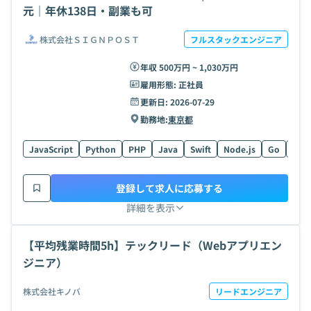
元｜年休138日・副業も可
株式会社ＳＩＧＮＰＯＳＴ
フルスタックエンジニア
年収 500万円 ~ 1,030万円
雇用形態:
正社員
更新日:
2026-07-29
勤務地:
東京都
JavaScript
Python
PHP
Java
Swift
Node.js
Go
Lara
登録して求人に応募する
詳細を表示
【平均残業時間5h】テックリード（Webアプリエン
ジニア）
株式会社キノバ
リードエンジニア