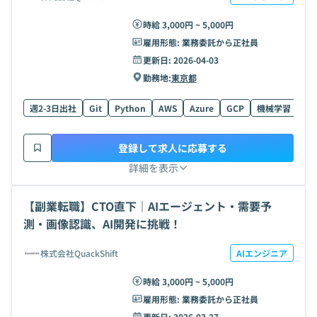
時給 3,000円 ~ 5,000円
雇用形態:
業務委託から正社員
更新日:
2026-04-03
勤務地:
東京都
週2-3日出社
Git
Python
AWS
Azure
GCP
機械学習
Ty
登録して求人に応募する
詳細を表示
【副業転職】CTO直下｜AIエージェント・需要予
測・画像認識、AI開発に挑戦！
株式会社QuackShift
AIエンジニア
時給 3,000円 ~ 5,000円
雇用形態:
業務委託から正社員
更新日:
2026-03-27