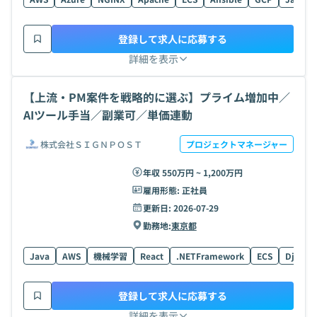
登録して求人に応募する
詳細を表示
【上流・PM案件を戦略的に選ぶ】プライム増加中／
AIツール手当／副業可／単価連動
株式会社ＳＩＧＮＰＯＳＴ
プロジェクトマネージャー
年収 550万円 ~ 1,200万円
雇用形態:
正社員
更新日:
2026-07-29
勤務地:
東京都
Java
AWS
機械学習
React
.NETFramework
ECS
Django
登録して求人に応募する
詳細を表示