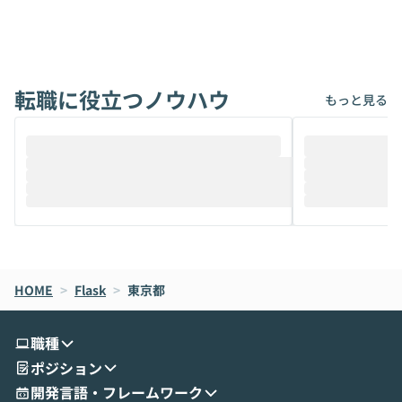
ないでしょうか。 Coworkは、非エンジニ
から」「SNS
アでも簡単に安全に扱えるよう作られた機
ら」と、周りの
能です。そして実は、日常の業務領域であ
ている方も少な
れば「Coworkで十分にカバーできる」だ
Iのポテンシャル
転職に役立つノウハウ
けでなく、想像以上の範囲まで自動化でき
は、評判ではな
もっと見る
ることは、まだあまり知られていません。
ているAIを選ぶこ
そこで本イベントでは、メルカリで生成AI
もやり取りを重
推進を担当されているハヤカワ五味氏をお
まで文脈を忘れず
迎えし、Coworkを使った業務自動化の実
キストだけでな
際を、公開デモを交えてわかりやすくお伝
うときに一番打率が
えします。 前半のLTでは、ハヤカワ氏より
え、次々と新し
メルカリでの判断基準をもとに「なぜClau
それぞれの本当
de CodeはNGになりがちで、なぜCowork
スクごとに最適
なら安全なのか」を解説いただいた上で、C
すのは至難の業です。 そこで
HOME
oworkの基本的な機能をご紹介いただきま
>
Flask
>
東京都
は、LLMのフ
す。 続く公開デモでは、実際にCoworkを
ント構築の最前
使ってワークフローを構築する様子をお見
社松尾研究所の尾
職種
せいただきます。数分でワークフローが完
e・Codex・G
ポジション
成する手軽さや、Gmail等の外部サービス
分けの考え方を紐
とセキュアに連携できるポイントなど、実
使わなくなった
開発言語・フレームワーク