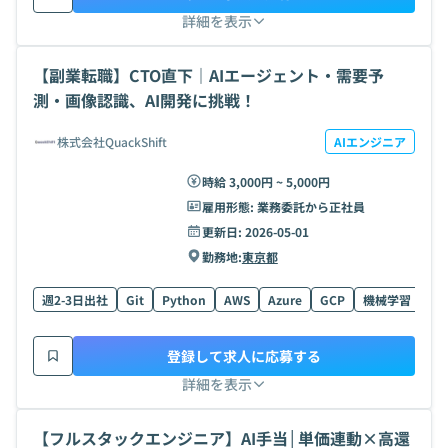
詳細を表示
【副業転職】CTO直下｜AIエージェント・需要予
測・画像認識、AI開発に挑戦！
株式会社QuackShift
AIエンジニア
時給 3,000円 ~ 5,000円
雇用形態:
業務委託から正社員
更新日:
2026-05-01
勤務地:
東京都
週2-3日出社
Git
Python
AWS
Azure
GCP
機械学習
Ty
登録して求人に応募する
詳細を表示
【フルスタックエンジニア】AI手当│単価連動×高還