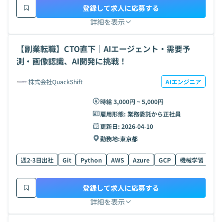
登録して求人に応募する
詳細を表示
【副業転職】CTO直下｜AIエージェント・需要予
測・画像認識、AI開発に挑戦！
株式会社QuackShift
AIエンジニア
時給 3,000円 ~ 5,000円
雇用形態:
業務委託から正社員
更新日:
2026-04-10
勤務地:
東京都
週2-3日出社
Git
Python
AWS
Azure
GCP
機械学習
Ty
登録して求人に応募する
詳細を表示