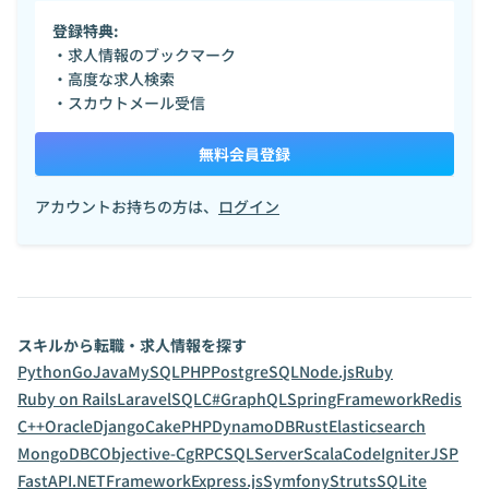
登録特典:
・求人情報のブックマーク
・高度な求人検索
・スカウトメール受信
無料会員登録
アカウントお持ちの方は、
ログイン
スキルから転職・求人情報を探す
Python
Go
Java
MySQL
PHP
PostgreSQL
Node.js
Ruby
Ruby on Rails
Laravel
SQL
C#
GraphQL
SpringFramework
Redis
C++
Oracle
Django
CakePHP
DynamoDB
Rust
Elasticsearch
MongoDB
C
Objective-C
gRPC
SQLServer
Scala
CodeIgniter
JSP
FastAPI
.NETFramework
Express.js
Symfony
Struts
SQLite