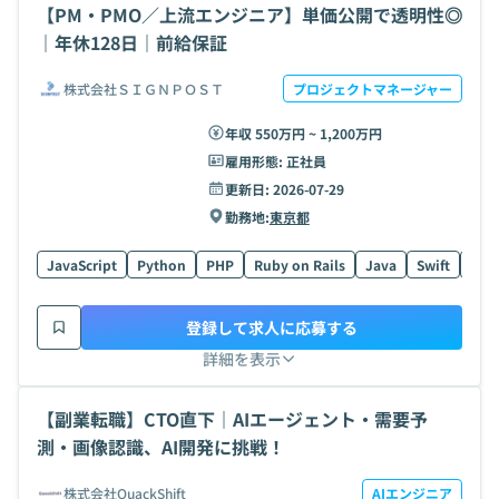
【PM・PMO／上流エンジニア】単価公開で透明性◎
｜年休128日｜前給保証
株式会社ＳＩＧＮＰＯＳＴ
プロジェクトマネージャー
年収 550万円 ~ 1,200万円
雇用形態:
正社員
更新日:
2026-07-29
勤務地:
東京都
JavaScript
Python
PHP
Ruby on Rails
Java
Swift
AWS
登録して求人に応募する
詳細を表示
【副業転職】CTO直下｜AIエージェント・需要予
測・画像認識、AI開発に挑戦！
株式会社QuackShift
AIエンジニア