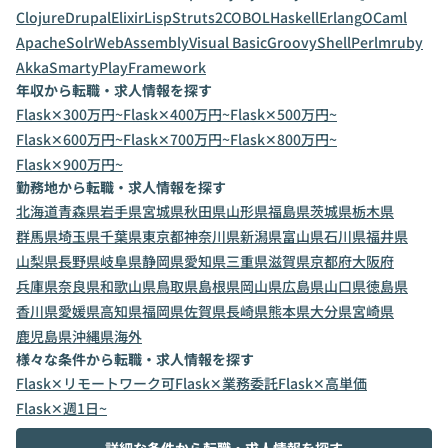
Clojure
Drupal
Elixir
Lisp
Struts2
COBOL
Haskell
Erlang
OCaml
ApacheSolr
WebAssembly
Visual Basic
Groovy
Shell
Perl
mruby
Akka
Smarty
PlayFramework
年収から転職・求人情報を探す
Flask✕300万円~
Flask✕400万円~
Flask✕500万円~
Flask✕600万円~
Flask✕700万円~
Flask✕800万円~
Flask✕900万円~
勤務地から転職・求人情報を探す
北海道
青森県
岩手県
宮城県
秋田県
山形県
福島県
茨城県
栃木県
群馬県
埼玉県
千葉県
東京都
神奈川県
新潟県
富山県
石川県
福井県
山梨県
長野県
岐阜県
静岡県
愛知県
三重県
滋賀県
京都府
大阪府
兵庫県
奈良県
和歌山県
鳥取県
島根県
岡山県
広島県
山口県
徳島県
香川県
愛媛県
高知県
福岡県
佐賀県
長崎県
熊本県
大分県
宮崎県
鹿児島県
沖縄県
海外
様々な条件から転職・求人情報を探す
Flask✕リモートワーク可
Flask✕業務委託
Flask✕高単価
Flask✕週1日~