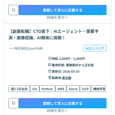
登録して求人に応募する
詳細を表示
【副業転職】CTO直下｜AIエージェント・需要予
測・画像認識、AI開発に挑戦！
株式会社QuackShift
AIエンジニア
時給 3,000円 ~ 5,000円
雇用形態:
業務委託から正社員
更新日:
2026-03-19
勤務地:
東京都
週2-3日出社
Git
Python
AWS
Azure
GCP
機械学習
Ty
登録して求人に応募する
詳細を表示