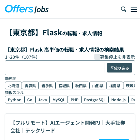
【
東京都
】
Flask
の転職・求人情報
【東京都】Flask 高単価の転職・求人情報の検索結果
1
~
20
件（
107
件）
募集停止を非表示
絞り込み
勤務地
北海道
青森県
岩手県
宮城県
秋田県
山形県
福島県
茨城県
類似スキル
Python
Go
Java
MySQL
PHP
PostgreSQL
Node.js
Rub
【フルリモート】AIエージェント開発PJ｜大手証券
会社｜テックリード