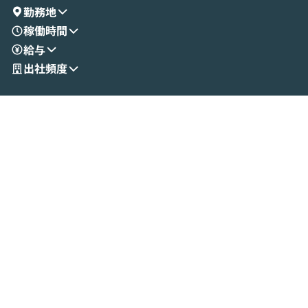
演を通じて具体的なイメージをお届けしま
らではの視点でお
勤務地
す。 後半のディスカッションでは、セキュ
のAIに絞るべ
稼働時間
リティの考え方や社内導入の進め方など、
迷っている方か
給与
現場目線でさらに深掘りしていきます。
最適化したい方
「自分の業務をAIで自動化してみたいけ
ご参加をお待ち
出社頻度
ど、何から始めればいいかわからない」と
いう方にこそ参加いただきたいイベントで
す。